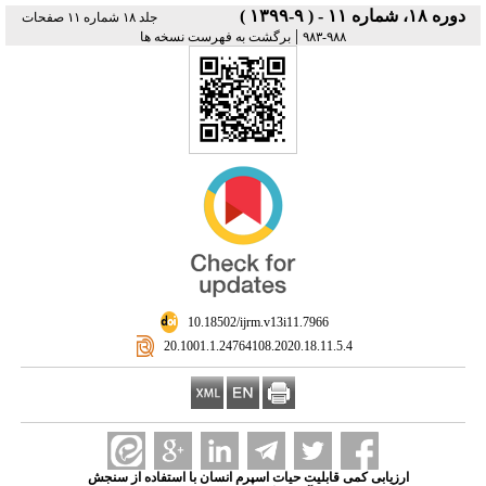
دوره ۱۸، شماره ۱۱ - ( ۹-۱۳۹۹ )
جلد ۱۸ شماره ۱۱ صفحات
|
۹۸۸-۹۸۳
برگشت به فهرست نسخه ها
‎ 10.18502/ijrm.v13i11.7966
‎ 20.1001.1.24764108.2020.18.11.5.4
ارزیابی کمی قابلیت حیات اسپرم انسان با استفاده از سنجش