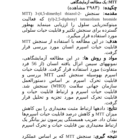
MTT: یک مطالعه آزمایشگاهی
چکیده:
(۲۹۸۳ مشاهده)
مقدمه:
سنجش
MTT) 3-(4,5-dimethyl thiazol-2-
که فعالیت
)
yl)-2,5-diphenyl tetrazolium bromide
میتوکندریایی سلول را ارزیابی می‏نماید به‏طور
گسترده برای سنجش تکثیر و قابلیت حیات سلولی
مورد استفاده قرار می‏گیرد.
هدف:
در این مطالعه با استفاده از سنجش
MTT
قابلیت حیات اسپرم انسان مورد بررسی قرار
گرفت.
مواد و روش­ ها:
در این مطالعه آزمایشگاهی،
نمونه‏های سیمن انزال یافته انسان (از 56 فرد
متفاوت) مورد استفاده قرار گرفت. قابلیت حیات
اسپرم به‏وسیله سنجش کمی
MTT
بررسی و
قابلیت تحرک اسپرم بر اساس دستورالعمل
سازمان جهانی سلامت (
WHO
) سنجش شد.
قابلیت حیات اسپرم و ارتباط قابلیت حیات و
قابلیت تحرک اسپرم مورد تجزیه و تحلیل قرار
گرفت.
نتایج:
داده‏ها ارتباط مثبت معنی‏داری را بین کاهش
میزان
و کاهش درصد قابلیت حیات اسپرم
ها
MTT
نشان داد. ضریب همبستگی پیرسون نیز بیانگر یک
ارتباط معنی‏داری بین قابلیت حیات و تحرک اسپرم
بود.
نتیجه
گیری:
سنجش
که بر اساس عملکرد
MTT