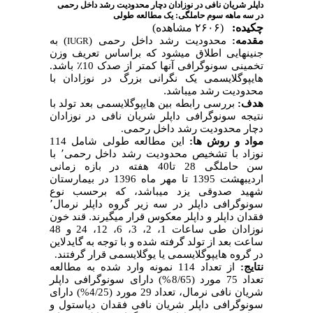
داپلر شریان نافی در نوزادان دچار محدودیت رشد داخل رحمی
در سه ماهه سوم حاملگی: یک مطالعه طولی
چکیده:
(۲۶۰۶ مشاهده)
مقدمه:
محدودیت رشد داخل رحمی (
)
به
IUGR
جنین­هایی اطلاق می­شود که براساس تعریف وزن
تخمینی سونوگرافی آنها کمتر از صدک 10
٪
باشد.
هایپوگلایسمی یک نگرانی بزرگ در نوزادان با
محدودیت رشد می­باشد
.
هدف:
بررسی رابطه بین های‍‍‌پوگلایسمی بعد تولد با
نتیجه سونوگرافی داپلر شریان نافی در نوزادان
دچار محدودیت رشد داخل رحمی.
مواد و روش ­ها:
این
مطالعه طولی شامل 114
نوزاد با تشخیص محدودیت رشد داخل رحمی
٬
با
سن حاملگی 28 تا40 هفته در بازه زمانی
اردیبهشت 1395 تا مهر ماه 1396 در بیمارستان
شهید صدوقی یزد می­باشد، که برحسب نوع
سونوگرافی داپلر در سه زیر گروه داپلر نرمال
٬
فقدان داپلر و داپلر معکوس قرار می­گیرند
.
قند خون
نوزادان طی ساعات 1، 2، 3، 6، 12، 24 و 48
ساعت بعد از تولد گرفته شده و با توجه به گایدلاین
در گروه هایپوگلایسمی یا یوگلایسمی قرار گرفتند.
نتایج:
از تعداد 114 نمونه وارد شده به مطالعه
تعداد 75 مورد (8/65%) دارای سونوگرافی داپلر
شریان نافی نرمال، تعداد 29 مورد (4/25%) دارای
سونوگرافی داپلر شریان نافی فقدان دیاستول و