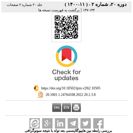
دوره ۲۰، شماره ۲ - ( ۱۱-۱۴۰۰ )
جلد ۲۰ شماره ۲ صفحات
|
۱۴۴-۱۳۷
برگشت به فهرست نسخه ها
‎ https://doi.org/10.18502/ijrm.v20i2.10505
‎ 20.1001.1.24764108.2022.20.2.3.8
بررسی رابطه بین هایپوگلایسمی بعد تولد با نتیجه سونوگرافی