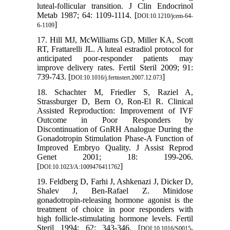
luteal-follicular transition. J Clin Endocrinol
Metab 1987; 64: 1109-1114. [
DOI:10.1210/jcem-64-
]
6-1109
17. Hill MJ, McWilliams GD, Miller KA, Scott
RT, Frattarelli JL. A luteal estradiol protocol for
anticipated poor-responder patients may
improve delivery rates. Fertil Steril 2009; 91:
739-743. [
]
DOI:10.1016/j.fertnstert.2007.12.073
18. Schachter M, Friedler S, Raziel A,
Strassburger D, Bern O, Ron-El R. Clinical
Assisted Reproduction: Improvement of IVF
Outcome in Poor Responders by
Discontinuation of GnRH Analogue During the
Gonadotropin Stimulation Phase-A Function of
Improved Embryo Quality. J Assist Reprod
Genet 2001; 18: 199-206.
[
]
DOI:10.1023/A:1009476411762
19. Feldberg D, Farhi J, Ashkenazi J, Dicker D,
Shalev J, Ben-Rafael Z. Minidose
gonadotropin-releasing hormone agonist is the
treatment of choice in poor responders with
high follicle-stimulating hormone levels. Fertil
Steril 1994; 62: 343-346. [
DOI:10.1016/S0015-