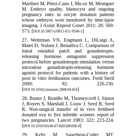
Martínez M, Pérez-Cano I, Mu-oz M, Meseguer
M. Embryo quality, blastocyst and ongoing
pregnancy rates in oocyte donation patients
whose embryos were monitored by time-lapse
imaging. J Assist Reprod Genet 2011; 28: 569-
573. [
]
DOI:10.1007/s10815-011-9549-1
27. Weitzman VN, Engmann L, DiLuigi A,
Maier D, Nulsen J, Benadiva C. Comparison of
luteal estradiol patch and gonadotropin-
releasing hormone antagonist suppression
protocol before gonadotropin stimulation versus
microdose gonadotropin-releasing hormone
agonist protocol for patients with a history of
poor in vitro fertilization outcomes. Fertil Steril
2009; 92: 226-230.
[
]
DOI:10.1016/j.fertnstert.2008.04.024
28. Buster J, Bustillo M, Thorneycroft I, Simon
J, Boyers S, Marshall J, Louw J, Seed R, Seed
R. Non-surgical transfer of in vivo fertilised
donated ova to five infertile women: report of
two pregnancies. Lancet 1983; 322: 223-224.
[
]
DOI:10.1016/S0140-6736(83)90208-8
29. Keltz M, Sauerbrun-Cutler MT,