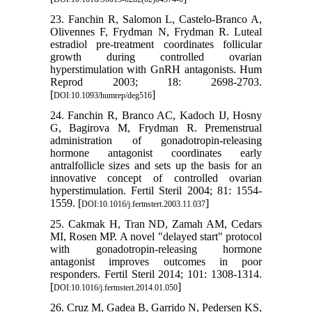
23. Fanchin R, Salomon L, Castelo‐Branco A,
Olivennes F, Frydman N, Frydman R. Luteal
estradiol pre‐treatment coordinates follicular
growth during controlled ovarian
hyperstimulation with GnRH antagonists. Hum
Reprod 2003; 18: 2698-2703.
[
]
DOI:10.1093/humrep/deg516
24. Fanchin R, Branco AC, Kadoch IJ, Hosny
G, Bagirova M, Frydman R. Premenstrual
administration of gonadotropin-releasing
hormone antagonist coordinates early
antralfollicle sizes and sets up the basis for an
innovative concept of controlled ovarian
hyperstimulation. Fertil Steril 2004; 81: 1554-
1559. [
]
DOI:10.1016/j.fertnstert.2003.11.037
25. Cakmak H, Tran ND, Zamah AM, Cedars
MI, Rosen MP. A novel "delayed start" protocol
with gonadotropin-releasing hormone
antagonist improves outcomes in poor
responders. Fertil Steril 2014; 101: 1308-1314.
[
]
DOI:10.1016/j.fertnstert.2014.01.050
26. Cruz M, Gadea B, Garrido N, Pedersen KS,