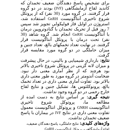
برای تشخیص پاسخ دهندگان ضعیف تخمدان که
کاندید لقاح آزمایشگاهی (
) بودند در دو گروه
IVF
قرار گرفتند. در گروه مورد (30 نفر) که از پروتکل
شروع تاخیری آنتاگونیست
استفاده شد،
GnRH
استروژن در اوایل فاز فولیکولی تجویز شد سپس
7 روز قبل از تحریک تخمدان با گنادوتروپین درمان
با آنتاگونیست
انجام شد. گروه شاهد (30
GnRH
نفر) تحت درمان با پروتکل آنتاگونیست قرار
گرفتند. در نهایت تعداد تخمک­های بالغ، تعداد جنین و
میزان حاملگی در دو گروه مورد مقایسه قرار
گرفت.
نتایج:
بارداری شیمیایی و بالینی، در حال پیشرفت
و میزان لانه گزینی در پروتکل شروع تاخیری بالاتر
بود هرچند که از نظر آماری معنی دار نبود.
ضخامت آندومتر در گروه مورد به طور معنی داری
بالاتر بود. تفاوت آماری معنی داری در تعداد تخمک
بالغ، پرونوکلئوس ها، تشکیل جنین و نتایج لقاح
خارج رحمی در دو گروه وجود نداشت.
نتیجه­ گیری:
بر اساس نتایج به دست امده از
مطالعه ما، پروتوکل شروع تاخیری
انتاگونیست
و پروتوکل انتاگونیست معمول
GNRH
تفاوت معنی داری در نتایج
در بیماران با پاسخ
IVF
.
ضعیف تخمدان نداشت
،
،
واژه‌های کلیدی:
نتایج حاملگی
پاسخ دهندگان ضعیف
،
لقاح آزمایشگاهی
پروتکل انتاگونیست GnRH.