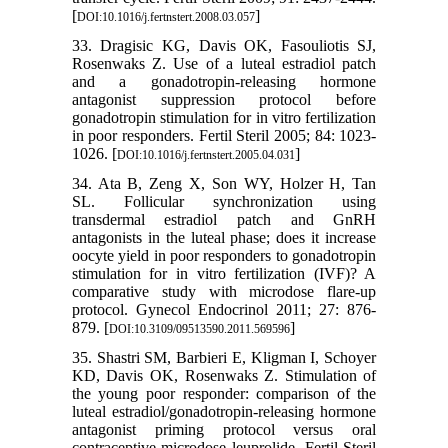
[
]
DOI:10.1016/j.fertnstert.2008.03.057
33. Dragisic KG, Davis OK, Fasouliotis SJ,
Rosenwaks Z. Use of a luteal estradiol patch
and a gonadotropin-releasing hormone
antagonist suppression protocol before
gonadotropin stimulation for in vitro fertilization
in poor responders. Fertil Steril 2005; 84: 1023-
1026. [
]
DOI:10.1016/j.fertnstert.2005.04.031
34. Ata B, Zeng X, Son WY, Holzer H, Tan
SL. Follicular synchronization using
transdermal estradiol patch and GnRH
antagonists in the luteal phase; does it increase
oocyte yield in poor responders to gonadotropin
stimulation for in vitro fertilization (IVF)? A
comparative study with microdose flare-up
protocol. Gynecol Endocrinol 2011; 27: 876-
879. [
]
DOI:10.3109/09513590.2011.569596
35. Shastri SM, Barbieri E, Kligman I, Schoyer
KD, Davis OK, Rosenwaks Z. Stimulation of
the young poor responder: comparison of the
luteal estradiol/gonadotropin-releasing hormone
antagonist priming protocol versus oral
contraceptive microdose leuprolide. Fertil Steril