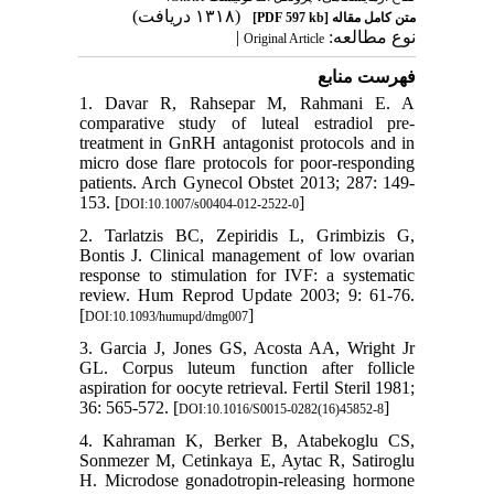
(۱۳۱۸ دریافت)
[PDF 597 kb]
متن کامل مقاله
|
نوع مطالعه:
Original Article
فهرست منابع
1. Davar R, Rahsepar M, Rahmani E. A
comparative study of luteal estradiol pre-
treatment in GnRH antagonist protocols and in
micro dose flare protocols for poor-responding
patients. Arch Gynecol Obstet 2013; 287: 149-
153. [
]
DOI:10.1007/s00404-012-2522-0
2. Tarlatzis BC, Zepiridis L, Grimbizis G,
Bontis J. Clinical management of low ovarian
response to stimulation for IVF: a systematic
review. Hum Reprod Update 2003; 9: 61-76.
[
]
DOI:10.1093/humupd/dmg007
3. Garcia J, Jones GS, Acosta AA, Wright Jr
GL. Corpus luteum function after follicle
aspiration for oocyte retrieval. Fertil Steril 1981;
36: 565-572. [
]
DOI:10.1016/S0015-0282(16)45852-8
4. Kahraman K, Berker B, Atabekoglu CS,
Sonmezer M, Cetinkaya E, Aytac R, Satiroglu
H. Microdose gonadotropin-releasing hormone