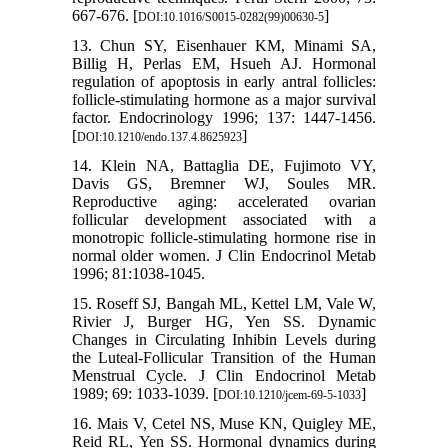
667-676. [
]
DOI:10.1016/S0015-0282(99)00630-5
13. Chun SY, Eisenhauer KM, Minami SA,
Billig H, Perlas EM, Hsueh AJ. Hormonal
regulation of apoptosis in early antral follicles:
follicle-stimulating hormone as a major survival
factor. Endocrinology 1996; 137: 1447-1456.
[
]
DOI:10.1210/endo.137.4.8625923
14. Klein NA, Battaglia DE, Fujimoto VY,
Davis GS, Bremner WJ, Soules MR.
Reproductive aging: accelerated ovarian
follicular development associated with a
monotropic follicle-stimulating hormone rise in
normal older women. J Clin Endocrinol Metab
1996; 81:1038-1045.
15. Roseff SJ, Bangah ML, Kettel LM, Vale W,
Rivier J, Burger HG, Yen SS. Dynamic
Changes in Circulating Inhibin Levels during
the Luteal-Follicular Transition of the Human
Menstrual Cycle. J Clin Endocrinol Metab
1989; 69: 1033-1039. [
]
DOI:10.1210/jcem-69-5-1033
16. Mais V, Cetel NS, Muse KN, Quigley ME,
Reid RL, Yen SS. Hormonal dynamics during