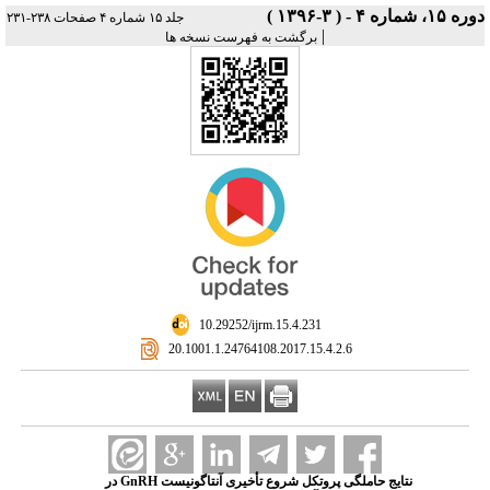
دوره ۱۵، شماره ۴ - ( ۳-۱۳۹۶ )
جلد ۱۵ شماره ۴ صفحات ۲۳۸-۲۳۱
|
برگشت به فهرست نسخه ها
‎ 10.29252/ijrm.15.4.231
‎ 20.1001.1.24764108.2017.15.4.2.6
نتایج حاملگی پروتکل شروع تأخیری آنتاگونیست GnRH در