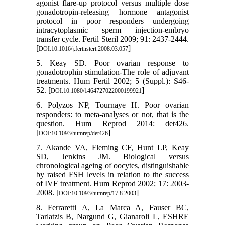
agonist flare-up protocol versus multiple dose
gonadotropin-releasing hormone antagonist
protocol in poor responders undergoing
intracytoplasmic sperm injection-embryo
transfer cycle. Fertil Steril 2009; 91: 2437-2444.
[
]
DOI:10.1016/j.fertnstert.2008.03.057
5. Keay SD. Poor ovarian response to
gonadotrophin stimulation-The role of adjuvant
treatments. Hum Fertil 2002; 5 (Suppl.): S46-
52. [
]
DOI:10.1080/1464727022000199921
6. Polyzos NP, Tournaye H. Poor ovarian
responders: to meta-analyses or not, that is the
question. Hum Reprod 2014: det426.
[
]
DOI:10.1093/humrep/det426
7. Akande VA, Fleming CF, Hunt LP, Keay
SD, Jenkins JM. Biological versus
chronological ageing of oocytes, distinguishable
by raised FSH levels in relation to the success
of IVF treatment. Hum Reprod 2002; 17: 2003-
2008. [
]
DOI:10.1093/humrep/17.8.2003
8. Ferraretti A, La Marca A, Fauser BC,
Tarlatzis B, Nargund G, Gianaroli L, ESHRE