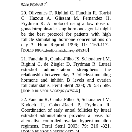
]
0282(16)56889-7
20. Olivennes F, Righini C, Fanchin R, Torrisi
C, Hazout A, Glissant M, Fernandez H,
Frydman R. A protocol using a low dose of
gonadotrophin-releasing hormone agonist might
be the best protocol for patients with high
follicle stimulating hormone concentrations on
day 3. Hum Reprod 1996; 11: 1169-1172.
[
]
DOI:10.1093/oxfordjournals.humrep.a019348
21. Fanchin R, Cunha-Filho JS, Schonäuer LM,
Righini C, de Ziegler D, Frydman R. Luteal
estradiol administration strengthens the
relationship between day 3 follicle-stimulating
hormone and inhibin B levels and ovarian
follicular status. Fertil Steril 2003; 79: 585-589.
[
]
DOI:10.1016/S0015-0282(02)04757-X
22. Fanchin R, Cunha-Filho JS, Schonauer LM,
Kadoch IJ, Cohen-Bacri P, Frydman R.
Coordination of early antral follicles by luteal
estradiol administration provides a basis for
alternative controlled ovarian hyperstimulation
regimens. Fertil Steril 2003; 79: 316 -321.
[
]
DOI:10.1016/S0015-0282(02)04574-0