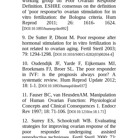
working group on Poor Ovarian Response
Definition. ESHRE consensus on the definition
of 'poor response'to ovarian stimulation for in
vitro fertilization: the Bologna criteria. Hum
Reprod 2011; 26: 1616- 1624.
[
]
DOI:10.1093/humrep/der092
9. De Sutter P, Dhont M. Poor response after
hormonal stimulation for in vitro fertilization is
not related to ovarian aging. Fertil Steril 2003;
79: 1294-1298. [
]
DOI:10.1016/S0015-0282(03)00264-4
10. Oudendijk JF, Yarde F, Eijkemans MJ,
Broekmans FJ, Broer SL. The poor responder
in IVF: is the prognosis always poor? A
systematic review. Hum Reprod Update 2012;
18: 1-1. [
]
DOI:10.1093/humupd/dmr037
11. Fauser BC, van HeusdenAM. Manipulation
of Human Ovarian Function: Physiological
Concepts and Clinical Consequences 1. Endocr
Rev 1997; 18: 71-106. [
]
DOI:10.1210/er.18.1.71
12. Surrey ES, Schoolcraft WB. Evaluating
strategies for improving ovarian response of the
poor responder undergoing assisted
reproductive techniques. Fertil Steril 2000; 73: