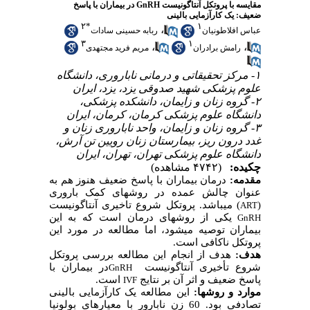
مقایسه با پروتکل آنتاگونیست GnRH در بیماران با پاسخ
ضعیف: یک کارآزمایی بالینی
۲
*
۱
،
عباس افلاطونیان
ربابه حسینی سادات
۳
۱
،
،
رامش برادران
مریم فرید مجتهدی
۱- مرکز تحقیقاتی و درمانی ناباروری، دانشگاه
علوم پزشکی شهید صدوقی یزد، یزد، ایران
۲- گروه زنان و زایمان، دانشکده پزشکی،
دانشگاه علوم پزشکی کرمان، کرمان، ایران
۳- گروه زنان و زایمان، واحد ناباروری زنان و
غدد درون ریز، بیمارستان زنان رویین تن آرش،
دانشگاه علوم پزشکی تهران، تهران، ایران
چکیده:
(۴۷۴۲ مشاهده)
مقدمه:
درمان بیماران با پاسخ ضعیف هنوز هم به
عنوان چالش عمده در روش­های کمک باروری
) می­باشد. پروتکل شروع تاخیری آنتاگونیست
(
ART
یکی از روش­های درمان است که به این
GnRH
بیماران توصیه می­شود، اما مطالعه در مورد این
پروتکل ناکافی است.
هدف:
هدف از انجام این مطالعه بررسی پروتکل
شروع تأخیری آنتاگونیست
در بیماران با
GnRH
پاسخ ضعیف و اثر آن بر نتایج
است.
IVF
موارد و روش­ها:
این مطالعه یک کارآزمایی بالینی
تصادفی بود. 60 زن نابارور با معیارهای بولونیا