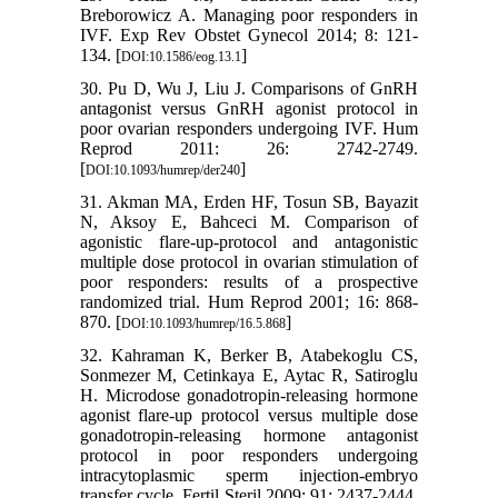
Breborowicz A. Managing poor responders in
IVF. Exp Rev Obstet Gynecol 2014; 8: 121-
134. [
]
DOI:10.1586/eog.13.1
30. Pu D, Wu J, Liu J. Comparisons of GnRH
antagonist versus GnRH agonist protocol in
poor ovarian responders undergoing IVF. Hum
Reprod 2011: 26: 2742-2749.
[
]
DOI:10.1093/humrep/der240
31. Akman MA, Erden HF, Tosun SB, Bayazit
N, Aksoy E, Bahceci M. Comparison of
agonistic flare-up-protocol and antagonistic
multiple dose protocol in ovarian stimulation of
poor responders: results of a prospective
randomized trial. Hum Reprod 2001; 16: 868-
870. [
]
DOI:10.1093/humrep/16.5.868
32. Kahraman K, Berker B, Atabekoglu CS,
Sonmezer M, Cetinkaya E, Aytac R, Satiroglu
H. Microdose gonadotropin-releasing hormone
agonist flare-up protocol versus multiple dose
gonadotropin-releasing hormone antagonist
protocol in poor responders undergoing
intracytoplasmic sperm injection-embryo
transfer cycle. Fertil Steril 2009; 91: 2437-2444.