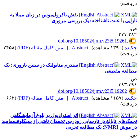
ریافت)
نقش تاکرولیموس در زنان مبتلا به
ازایی با علت ناشناخته: یک بررسی مروری
.
۳۸۲-۳
‎ doi.org/10.18502/ijrm.v23i5.19261
کیده
(۱۳۹۰ مشاهده)
|
Abstract |
متن کامل مقاله (PDF)
(۲۴۵۸
ریافت)
سندرم متابولیک در سنین باروری: یک
طالعه مقطعی
.
۳۹۶-۳
‎ doi.org/10.18502/ijrm.v23i5.19262
کیده
(۱۱۵۷ مشاهده)
|
Abstract |
متن کامل مقاله (PDF)
(۶۶۲
ریافت)
اثر استرادیول بر بلوغ آزمایشگاهی
خمک‌های نابالغ در نارسایی زودرس تخمدان ناشی از سیکلوفسفامید
موش NMRI: یک مطالعه تجربی
.