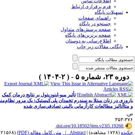
اطلاعات تماس
فرم برقراری ارتباط
تسهیلات پایگاه
راهنمای صفحات
جستجو در پایگاه
صفحه پرسش‌های متداول
صفحه برترین‌های پایگاه
اطلاع‌رسانی به دوستان
بایگانی مقالات زیر چاپ
دوره ۲۳، شماره ۵ - ( ۲-۱۴۰۴ )
تأثیر میو-اینوزیتول بر نتایج درمان کمک
باروری در زنان مبتلا به سندرم تخمدان پلی‌کیستیک: یک مرور نظام‌مند
 متاآنالیز مطالعات کارآزمایی بالینی تصادفی‌سازی شده
.
۳۷۶-۳
‎ doi.org/10.18502/ijrm.v23i5.19260
کیده
(۱۷۲۸ مشاهده)
|
Abstract |
متن کامل مقاله (PDF)
(۲۱۵۶۸