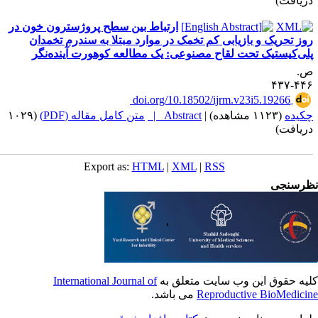
ریافت)
ارتباط بین سطح پروژسترون خون در
وز تحریک و بازیابی کم تخمک در موارد مبتلا به سندرم تخمدان
لی‌کیستیک تحت لقاح مصنوعی: یک مطالعه کوهورت آینده‌نگر
.
۴۴۶-۴
‎ doi.org/10.18502/ijrm.v23i5.19266
کیده
(۱۱۲۳ مشاهده)
|
Abstract |
متن کامل مقاله (PDF)
(۱۰۲۹
ریافت)
Export as:
HTML
|
XML
|
RSS
رسنجی
یه حقوق این وب سایت متعلق به
International Journal of
Reproductive BioMedici
می باشد.