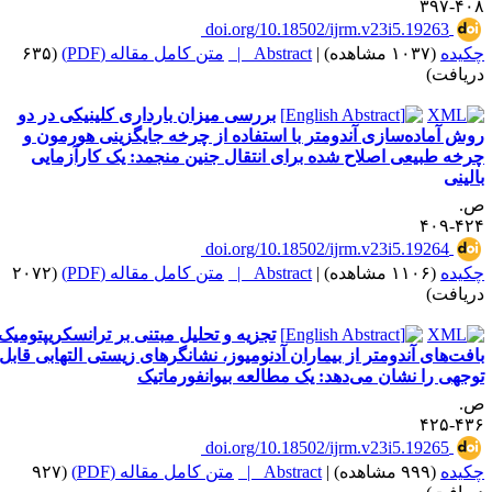
۴۰۸-۳
‎ doi.org/10.18502/ijrm.v23i5.19263
کیده
(۱۰۳۷ مشاهده)
|
Abstract |
متن کامل مقاله (PDF)
(۶۳۵
ریافت)
بررسی میزان بارداری کلینیکی در دو
وش آماده‌سازی آندومتر با استفاده از چرخه جایگزینی هورمون و
رخه طبیعی اصلاح شده برای انتقال جنین منجمد: یک کارآزمایی
الینی
.
۴۲۴-۴
‎ doi.org/10.18502/ijrm.v23i5.19264
کیده
(۱۱۰۶ مشاهده)
|
Abstract |
متن کامل مقاله (PDF)
(۲۰۷۲
ریافت)
تجزیه و تحلیل مبتنی بر ترانسکریپتومیک
افت‌های آندومتر از بیماران آدنومیوز، نشانگرهای زیستی التهابی قابل
وجهی را نشان می‌دهد: یک مطالعه بیوانفورماتیک
.
۴۳۶-۴
‎ doi.org/10.18502/ijrm.v23i5.19265
کیده
(۹۹۹ مشاهده)
|
Abstract |
متن کامل مقاله (PDF)
(۹۲۷