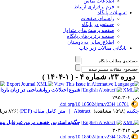
اطلاعات تماس
فرم برقراری ارتباط
تسهیلات پایگاه
راهنمای صفحات
جستجو در پایگاه
صفحه پرسش‌های متداول
صفحه برترین‌های پایگاه
اطلاع‌رسانی به دوستان
بایگانی مقالات زیر چاپ
دوره ۲۳، شماره ۴ - ( ۱-۱۴۰۴ )
شیوع اختلالات روانشناختی در زنان بار
ص. ۳۰۲-۲۹۵
‎ doi.org/10.18502/ijrm.v23i4.18781
چکیده
(۱۵۹۸ مشاهده)
|
Abstract |
متن کامل مقاله (PDF)
(۸۲۶ دریافت)
چگونه استرس خفیف مزمن غیرقابل پیش‌بی
ص. ۳۱۲-۳۰۳
‎ doi.org/10.18502/ijrm.v23i4.18782