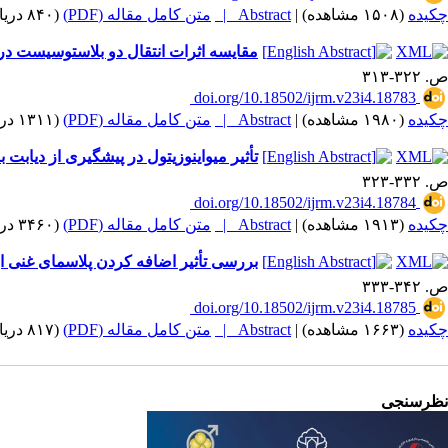
چکیده
(۱۵۰۸ مشاهده)
|
Abstract |
متن کامل مقاله (PDF)
(۸۴۰ دریافت)
مقایسه اثرات انتقال دو بلاستوسیست در م
ص. ۳۲۲-۳۱۳
‎ doi.org/10.18502/ijrm.v23i4.18783
چکیده
(۱۹۸۰ مشاهده)
|
Abstract |
متن کامل مقاله (PDF)
(۱۳۱۱ دریافت)
تأثیر میواینوزیتول در پیشگیری از دیابت
ص. ۳۳۲-۳۲۳
‎ doi.org/10.18502/ijrm.v23i4.18784
چکیده
(۱۹۱۳ مشاهده)
|
Abstract |
متن کامل مقاله (PDF)
(۳۴۶۰ دریافت)
بررسی تأثیر اضافه کردن پلاسمای غنی از
ص. ۳۴۲-۳۳۳
‎ doi.org/10.18502/ijrm.v23i4.18785
چکیده
(۱۶۶۳ مشاهده)
|
Abstract |
متن کامل مقاله (PDF)
(۸۱۷ دریافت)
نظرسنجی