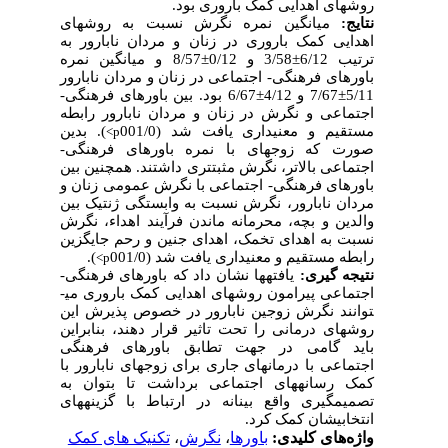
روش­های اهدایی کمک باروری بود.
نتایج:
میانگین نمره نگرش نسبت به روش­های
اهدایی کمک باروری در زنان و مردان نابارور به
ترتیب 6/12±3/58 و 0/12±8/57 و میانگین نمره
باورهای فرهنگی- اجتماعی در زنان و مردان نابارور
5/11±7/67 و 4/12±6/67 بود. بین باورهای فرهنگی-
اجتماعی و نگرش در زنان و مردان نابارور رابطه
مستقیم و معنی­داری یافت شد (001/0
). بدین
<
p
صورت که زوج­های با نمره باورهای فرهنگی-
اجتماعی بالاتر، نگرش مثبت­تری داشتند. همچنین بین
باورهای فرهنگی- اجتماعی با نگرش عمومی زنان و
مردان نابارور، نگرش نسبت به وابستگی ژنتیک بین
والدین و بچه، محرمانه ماندن فرآیند اهداء، نگرش
نسبت به اهدای تخمک، اهدای جنین و رحم جایگزین
رابطه مستقیم و معنی­داری یافت شد (001/0
).
<
p
نتیجه­ گیری:
یافته­ها نشان داد که باورهای فرهنگی-
اجتماعی پیرامون روش­های اهدایی کمک باروری می­
توانند نگرش زوجین نابارور در خصوص پذیرش این
روش­های درمانی را تحت تاثیر قرار دهند، بنابراین
باید گامی در جهت تطابق باورهای فرهنگی
اجتماعی با درمان­های جاری برای زوج­های نابارور با
کمک رسانه­های اجتماعی برداشت تا بتوان به
تصمیم­گیری واقع بینانه در ارتباط با گزینه­های
انتخابی­شان کمک کرد.
واژه‌های کلیدی:
باورها
،
نگرش
،
تکنیک های کمک