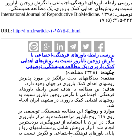
بررسی رابطه باورهای فرهنگی-اجتماعی با نگرش زوجین نابارور
نسبت به روش‌های اهدایی کمک باروری: یک مطالعه همبستگی-
توصیفی. International Journal of Reproductive BioMedicine. ۱۳۹۸;
۱۷ (۵) :۳۱۵-۳۲۴
URL:
http://ijrm.ir/article-۱-۱۵۱۵-fa.html
بررسی رابطه باورهای فرهنگی-اجتماعی با
نگرش زوجین نابارور نسبت به روش‌های اهدایی
کمک باروری: یک مطالعه همبستگی- توصیفی
چکیده:
(۴۳۲۸ مشاهده)
مقدمه:
دیدگاه­های بحث برانگیز در مورد پذیرش
روش­های اهدای کمک باروری در جهان وجود دارد.
هدف:
این مطالعه با هدف تعیین رابطه باورهای
فرهنگی- اجتماعی با نگرش زوجین نابارور نسبت به
روش­های اهدایی کمک باروری در مشهد، ایران انجام
شد.
موارد و روش­ها:
این مطالعه همبستگی توصیفی بر
روی 115 زوج نابارور مراجعه­کننده به مرکز ناباروری
میلاد در ایران با استفاده از نمونه­گیری دردسترس
انجام شد. ابزار پژوهش شامل پرسشنامه­های روا و
پایای باورهای فرهنگی–اجتماعی و نگرش نسبت به