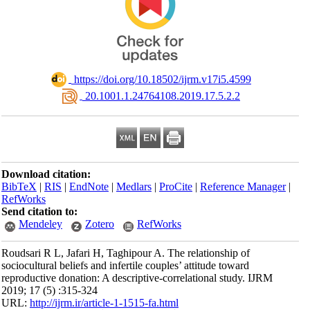
‎ https://doi.org/10.18502/ijrm.v17i5.4599
‎ 20.1001.1.24764108.2019.17.5.2.2
Download citation:
BibTeX
|
RIS
|
EndNote
|
Medlars
|
ProCite
|
Reference Manager
|
RefWorks
Send citation to:
Mendeley
Zotero
RefWorks
Roudsari R L, Jafari H, Taghipour A. The relationship of
sociocultural beliefs and infertile couples’ attitude toward
reproductive donation: A descriptive-correlational study. IJRM
2019; 17 (5) :315-324
URL:
http://ijrm.ir/article-1-1515-fa.html