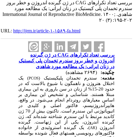
بررسی تعداد تکرارهای CAG در ژن گیرنده آندروژن و خطر بروز
سندرم تخمدان پلی کیستیک در زنان ایرانی: یک مطالعه مورد
شاهدی. International Journal of Reproductive BioMedicine. ۱۴۰۰;
۲۰ (۳) :۱۹۵-۲۰۲
URL:
http://ijrm.ir/article-۱-۱۵۸۹-fa.html
بررسی تعداد تکرارهای CAG در ژن گیرنده
آندروژن و خطر بروز سندرم تخمدان پلی کیستیک
در زنان ایرانی: یک مطالعه مورد شاهدی
چکیده:
(۲۶۹۴ مشاهده)
مقدمه:
سندرم تخمدان پلی­کیستیک (
) یک
PCOS
اختلال هتروژن و ناهمگون با شیوع بالاست که در
حدود 20-15% از زنان در سن باروری به این بیماری
مبتلا هستند. شناسایی و تشخیص این بیماری بر
اساس معیارهای روتردام انجام می
شود. در واقع،
هایپرآندروژنیسم، فاکتور اصلی و کلیدی در
اتیوپاتوژنی این سندرم است. تاکنون بیش از 70 ژن
کاندید مرتبط با این سندرم شناخته شده‌اند که، ژن
گیرنده آندروژن، یکی از این ژن­هاست. گیرنده
آندروژن (
)، یک گیرنده استروئیدی از خانواده
AR
فاکتورهای رونویسی هسته­ای فعال شونده بواسطه