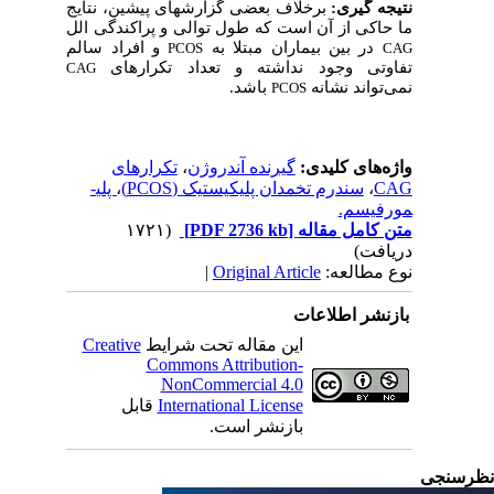
نتیجه ­گیری:
برخلاف بعضی گزارش­های پیشین، نتایج
ما حاکی از آن است که طول توالی و پراکندگی الل
در بین بیماران مبتلا به
و افراد سالم
PCOS
CAG
تفاوتی وجود نداشته و تعداد تکرارهای
CAG
نمی
تواند نشانه
باشد.
PCOS
واژه‌های کلیدی:
گیرنده آندروژن
،
تکرارهای
CAG
،
سندرم تخمدان پلی­کیستیک (PCOS)
،
پلی­
مورفیسم.
متن کامل مقاله
[PDF 2736 kb]
(۱۷۲۱
دریافت)
نوع مطالعه:
Original Article
|
بازنشر اطلاعات
این مقاله تحت شرایط
Creative
Commons Attribution-
NonCommercial 4.0
International License
قابل
بازنشر است.
رسنجی