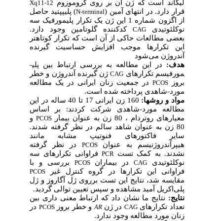
لیگاند است که ژن آن بر روی کروموزوم
Xq11-12
قرار دارد. در انتهای آمین (
) پلی­پپتید حاصل
N-terminal
از اگزون شماره 1 این ژن یک تکرار پلی­مورفیک سه
نوکلئوتیدی
کدکننده گلوتامین وجود دارد.
CAG
بعضی مطالعات حاکی از آن است که تکرار کوتاهتر
این تکرارها موجب افزایش حساسیت گیرنده
آندروژن می‌شود
هدف:
در این مطالعه به بررسی ارتباط بین پلی­
مورفیسم تکرارهای
ژن گیرنده آندروژن و خطر
CAG
بروز
در جمعیت زنان ایرانی در یک مطالعه
PCOS
مورد-شاهدی پرداخته شده است.
مواد و روش­ها:
160 زن
ایرانی 17 تا 40 ساله در این
مطالعه مورد-شاهدی شرکت کردند: بر اساس
معیارهای روتردام ، 80 زن به عنوان بیمار
و
PCOS
80 زن به عنوان شاهد سالم در نظر گرفته شدند.
سایر فاکتورهای فنوتیپ مشابه مانند
هیپرآندروژنیسم به عنوان
در نظر گرفته
PCOS
نشدند. به کمک تست
فراوانی تکرارهای سه
PCR
نوکلئوتیدی
در بیماران
بررسی و با
PCOS
CAG
فراوانی این تکرارها در گروه کنترل غیر
PCOS
مقایسه شد، نتایج این تست برروی ژل آگاروز و
ژل
پلی
اکریل آمید مشاهده و سپس تعیین توالی گردید.
نتایج:
نتایج ما نشان داد که ارتباط معنی ­داری بین
تعداد تکرارهای
در ژن
و خطر بروز
در
PCOS
AR
CAG
زنان مورد مطالعه وجود ندارد.