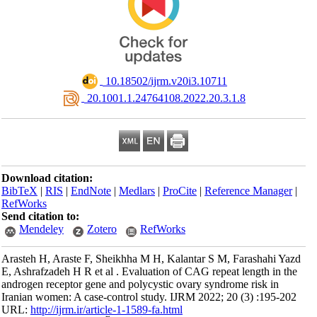
‎ 10.18502/ijrm.v20i3.10711
‎ 20.1001.1.24764108.2022.20.3.1.8
Download citation:
BibTeX
|
RIS
|
EndNote
|
Medlars
|
ProCite
|
Reference Manager
|
RefWorks
Send citation to:
Mendeley
Zotero
RefWorks
Arasteh H, Araste F, Sheikhha M H, Kalantar S M, Farashahi Yazd
E, Ashrafzadeh H R et al . Evaluation of CAG repeat length in the
androgen receptor gene and polycystic ovary syndrome risk in
Iranian women: A case-control study. IJRM 2022; 20 (3) :195-202
URL:
http://ijrm.ir/article-1-1589-fa.html