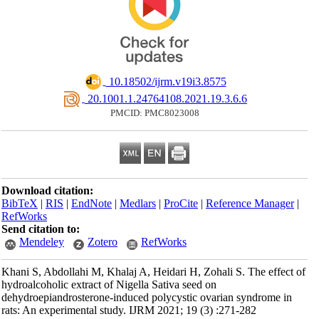
‎ 10.18502/ijrm.v19i3.8575
‎ 20.1001.1.24764108.2021.19.3.6.6
PMCID: PMC8023008
Download citation:
BibTeX
|
RIS
|
EndNote
|
Medlars
|
ProCite
|
Reference Manager
|
RefWorks
Send citation to:
Mendeley
Zotero
RefWorks
Khani S, Abdollahi M, Khalaj A, Heidari H, Zohali S. The effect of
hydroalcoholic extract of Nigella Sativa seed on
dehydroepiandrosterone-induced polycystic ovarian syndrome in
rats: An experimental study. IJRM 2021; 19 (3) :271-282