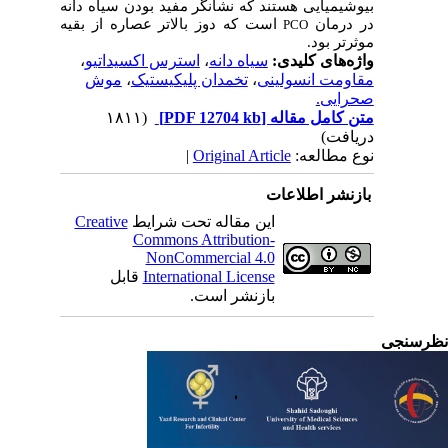
بیوشیمیایی هستند که نشانگر مفید بودن سیاه دانه
در درمان
است که دوز بالاتر عصاره از بقیه
PCO
موثرتر بود.
واژه‌های کلیدی:
سیاه دانه
،
استرس اکسیداتیو
،
مقاومت انسولینی
،
تخمدان پلی­کیستیک
،
موش
صحرایی.
متن کامل مقاله
[PDF 12704 kb]
(۱۸۱۱
دریافت)
نوع مطالعه:
Original Article
|
بازنشر اطلاعات
این مقاله تحت شرایط
Creative
Commons Attribution-
NonCommercial 4.0
International License
قابل
بازنشر است.
رسنجی