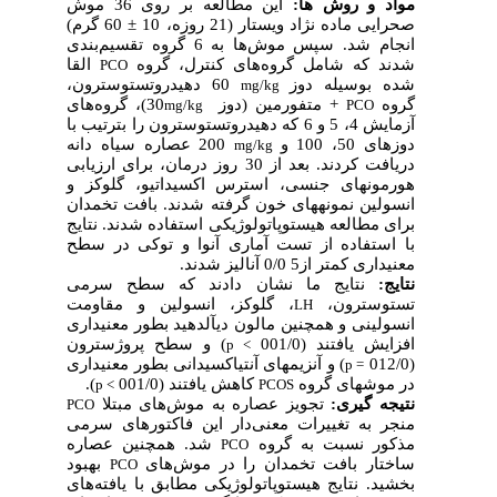
مواد و روش ­ها:
این مطالعه بر روی 36 موش
صحرایی ماده نژاد ویستار (21 روزه، 10
±
60 گرم)
انجام شد. سپس موش
ها به 6 گروه تقسیم
بندی
شدند که شامل گروه
های کنترل، گروه
القا
PCO
شده بوسیله دوز
60 دهیدروتستوسترون،
mg/kg
گروه
+ متفورمین (دوز
30)، گروه
های
mg/kg
PCO
آزمایش 4، 5 و 6 که دهیدروتستوسترون را بترتیب با
دوزهای 50، 100 و
200 عصاره سیاه دانه
mg/kg
دریافت کردند. بعد از 30 روز درمان، برای ارزیابی
هورمون
های جنسی، استرس اکسیداتیو، گلوکز و
انسولین نمونه
های خون گرفته شدند. بافت تخمدان
برای مطالعه هیستوپاتولوژیکی استفاده شدند. نتایج
با استفاده از تست آماری آنوا و توکی در سطح
معنی­داری کمتر از5 0/0 آنالیز شدند.
نتایج:
نتایج ما نشان دادند که سطح سرمی
تستوسترون،
، گلوکز، انسولین و مقاومت
LH
انسولینی و همچنین مالون دی
آلدهید بطور معنی
داری
افزایش یافتند (001/0
) و سطح پروژسترون
p
>
(012/0
) و آنزیم
های آنتی
اکسیدانی بطور معنی
داری
p
=
در موش
های گروه
کاهش یافتند (001/0
).
p
>
PCOS
نتیجه­ گیری:
تجویز عصاره به موش
های مبتلا
PCO
منجر به تغییرات معنی
دار این فاکتورهای سرمی
مذکور نسبت به گروه
شد. همچنین عصاره
PCO
ساختار بافت تخمدان را در موش
های
بهبود
PCO
بخشید. نتایج هیستوپاتولوژیکی مطابق با یافته
های