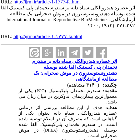
URL:
http://ijrm.ir/article-1-1777-fa.html
اثر عصاره هیدروالکلی سیاه دانه بر سندرم تخمدان پلی کیستیک القا
شده بوسیله دهیدروتستوسترون در موش صحرایی: یک مطالعه
آزمایشگاهی. International Journal of Reproductive BioMedicine.
۱۴۰۰; ۱۹ (۳) :۲۷۱-۲۸۲
URL:
http://ijrm.ir/article-۱-۱۷۷۷-fa.html
اثر عصاره هیدروالکلی سیاه دانه بر سندرم
تخمدان پلی کیستیک القا شده بوسیله
دهیدروتستوسترون در موش صحرایی: یک
مطالعه آزمایشگاهی
چکیده:
(۴۱۴۰ مشاهده)
مقدمه:
سندرم تخمدان پلی
کیستیک (
) یکی از
PCO
معمول
ترین بیماری
های اندوکرین در میان زنان می
باشد.
هدف:
هدف از این مطالعه بررسی اثر درمانی
عصاره هیدروالکلی سیاه دانه بعنوان یکی از
گیاهانی است که مصرف آن در اسلام توصیه شده
است، در سندرم تخمدان پلی
کیستیک القا شده
بوسیله دهیدروتستوسترون (
) در موش
DHEA
صحرایی است.