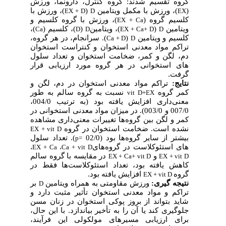
گروه تقسیم شدند: گروه کنترل، دارونما، ورزش
(
)، ورزش با مکمل ویتامین
(
)، ورزش با
EX
+
D
D
EX
کلسیم گروه (
)، ورزش با گروه کلسیم و
EX
+
Ca
ویتامین
(
)،
ویتامین
(
)، کلسیم (
)،
Ca
D
D
EX
+
Ca
+
D
D
کلسیم و ویتامین
(
). سرانجام، در هر گروه،
Ca
+
D
D
تراکم مواد معدنی استخوان و کنتراست استخوان
دم، لگن و کمر، ضخامت استخوان و تعداد سلول
های استخوانی در هر گروه مورد ارزیابی قرار
گرفت
.
نتایج:
تراکم مواد معدنی استخوان در دم، لگن و
کمر گروه
نسبت به گروه
سالم
به طور
vit D+EX
معنی
داری افزایش یافته بود (به ترتیب 004/0،
007/0 و 003/0). در
میزان مواد معدنی استخوانی در
کمر و لگن بین گروه
ها تغییرات معنی
داری مشاهده
نشده است. ضخامت استخوان در گروه
EX
+
vit D
بیشتر از سایر گروه
ها بود (02/0
). تعداد سلول
p
=
های استئوکلاست در گروه
های
،
EX
+
Ca
،
Ca
+
vit D
و
در مقایسه با گروه
سالم
EX
+
Ca
+
vit D
EX
+
vit D
کاهش یافته بود، تعداد استئوکلاست
ها فقط در
گروه
افزایش یافته بود
.
EX
+
vit D
نتیجه­ گیری:
ورزش مقاومتی به همراه ویتامین
بر
D
تراکم و مواد معدنی استخوان تأثیر مثبت دارد و
شاید بتواند از بروز پوکی استخوان در زنان مسن
جلوگیری کند یا آن را به تأخیر بیاندازد. با این حال،
برای ارزیابی مسیرهای مولکولی این فرآیند،