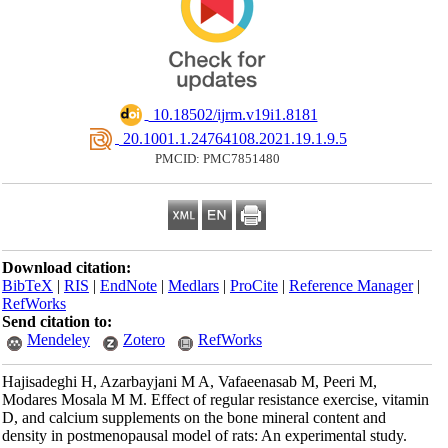
‎ 10.18502/ijrm.v19i1.8181
‎ 20.1001.1.24764108.2021.19.1.9.5
PMCID: PMC7851480
Download citation:
BibTeX
|
RIS
|
EndNote
|
Medlars
|
ProCite
|
Reference Manager
|
RefWorks
Send citation to:
Mendeley
Zotero
RefWorks
Hajisadeghi H, Azarbayjani M A, Vafaeenasab M, Peeri M,
Modares Mosala M M. Effect of regular resistance exercise, vitamin
D, and calcium supplements on the bone mineral content and
density in postmenopausal model of rats: An experimental study.