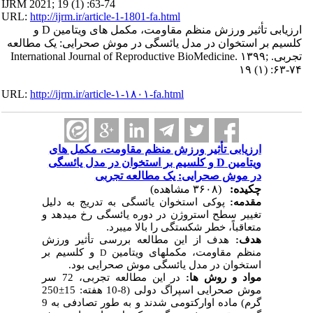
IJRM 2021; 19 (1) :63-74
URL:
http://ijrm.ir/article-1-1801-fa.html
ارزیابی تأثیر ورزش منظم مقاومت، مکمل های ویتامین D و
کلسیم بر استخوان در مدل یائسگی در موش صحرایی: یک مطالعه
تجربی. International Journal of Reproductive BioMedicine. ۱۳۹۹;
۱۹ (۱) :۶۳-۷۴
URL:
http://ijrm.ir/article-۱-۱۸۰۱-fa.html
ارزیابی تأثیر ورزش منظم مقاومت، مکمل های
ویتامین D و کلسیم بر استخوان در مدل یائسگی
در موش صحرایی: یک مطالعه تجربی
چکیده:
(۳۶۰۸ مشاهده)
مقدمه:
پوکی استخوان یائسگی به تدریج به دلیل
تغییر سطح استروژن در دوره یائسگی رخ می­دهد و
متعاقباً، خطر شکستگی را بالا می­برد
.
هدف:
هدف از این مطالعه بررسی تأثیر ورزش
منظم مقاومت، مکمل­های ویتامین
و کلسیم بر
D
استخوان در مدل یائسگی موش صحرایی بود.
مواد و روش ­ها:
در این مطالعه تجربی، 72 سر
موش صحرایی اسپراگ دولی (8-10 هفته: 15
±
250
گرم) ماده اوارکتومی شدند و به طور تصادفی به 9