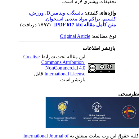
تحقیقات بیشتری لازم است
.
واژه‌های کلیدی:
یائسگی
،
ویتامینD
،
ورزش
،
کلسیم
،
تراکم مواد معدنی استخوان.
متن کامل مقاله
[PDF 617 kb]
(۱۷۹۷ دریافت)
نوع مطالعه:
Original Article
|
بازنشر اطلاعات
این مقاله تحت شرایط
Creative
Commons Attribution-
NonCommercial 4.0
International License
قابل
بازنشر است.
رسنجی
یه حقوق این وب سایت متعلق به
International Journal of