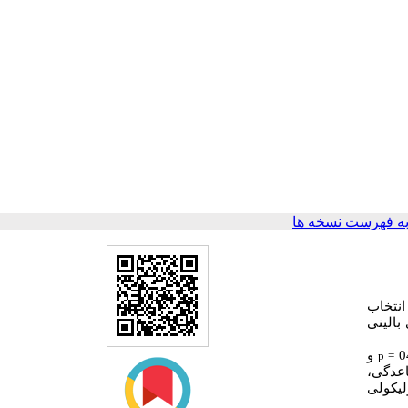
ه فهرست نسخه ها
در سال 1397 به صورت تصادفی انتخاب
بالینی
و
p
=
اعدگی،
وکین-6 در مایع فولیکولی