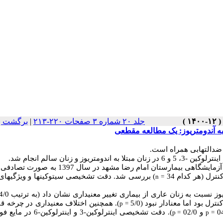
جلد ۲۰ شماره ۳ صفحات ۲۲۰-۲۱۳
|
برگشت ب
 ضد­التهابی همراه است.
بتلا به اندومتریوز و زنان سالم انجام شد.
در این مطالعه مقطعی 68 زن مراجعه­کننده به مرکز لقاح آزمایشگاهی بیمارستان امام رضا مشهد 
ترل (هر کدام 34
) بررسی شد. دقت تشخیصی سیتوکین­ها و ویژگی­های 
n
=
رل بود اما معنادار نبود (5/0
). همچنین اختلاف معنی­داری در چرخه ق
p
=
و 02/0
). دقت تشخیصی اینترلوکین-3 و اینترل
p
=
p =