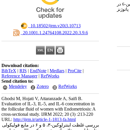
کننده­ای برای آندومتریوز نداشتند، اما کاهش میزان اینترلوکین-3 و افزایش میزان اینترلوکین-6 در
اتوژنز
‎ 10.18502/ijrm.v20i3.10713
‎ 20.1001.1.24764108.2022.20.3.9.6
Download citation:
BibTeX
|
RIS
|
EndNote
|
Medlars
|
ProCite
|
Reference Manager
|
RefWorks
Send citation to:
Mendeley
Zotero
RefWorks
Ghodsi M, Hojati V, Attaranzade A, Saifi B.
Evaluation of IL-3, IL-5, and IL-6 concentration in
the follicular fluid of women with Endometriosis: A
cross-sectional study. IJRM 2022; 20 (3) :213-220
URL:
http://ijrm.ir/article-1-1813-fa.html
بررسی غلظت اینترلوکین-۳، ۵ و ۶ در مایع فولیکولی