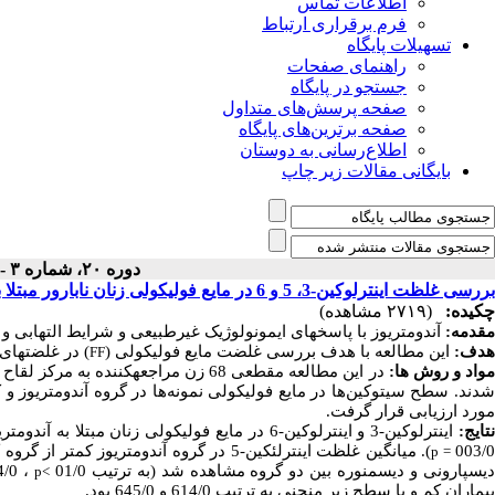
اطلاعات تماس
فرم برقراری ارتباط
تسهیلات پایگاه
راهنمای صفحات
جستجو در پایگاه
صفحه پرسش‌های متداول
صفحه برترین‌های پایگاه
اطلاع‌رسانی به دوستان
بایگانی مقالات زیر چاپ
دوره ۲۰، شماره ۳ - ( ۱۲-۱۴۰۰ )
بررسی غلظت اینترلوکین-3، 5 و 6 در مایع فولیکولی زنان نابارور مبتلا به آندومتریوز: یک مطالعه مقطعی
چکیده:
(۲۷۱۹ مشاهده)
مقدمه:
آندومتریوز با پاسخ­های ایمونولوژیک غیر­طبیعی و شرایط التهابی و
هدف:
این مطالعه با هدف بررسی غلضت مایع فولیکولی (
) در غلضت­های اینترلوکین -3، 5 و 6 در زنان م
FF
واد و روش­ ها:
دند. سطح سیتوکین‌ها در مایع فولیکولی نمونه‌ها در گروه آندومتریوز و کن
مورد ارزیابی قرار گرفت.
تایج:
اینترلوکین-3 و اینترلوکین-6 در مایع فولیکولی زنان مبتلا به آندومتریوز نسبت به زنان عاری از بیماری تغییر معنی­داری نشان داد (به ترتیب 04/0
003/
). میانگین غلظت اینترلئکین-5
در گروه آندومتریوز کمتر از گروه کنت
p
=
یسپارونی و دیسمنوره بین دو گروه مشاهده شد (به ترتیب 01/0
، 04/0
p
>
بیماران کم و با سطح زیر منحنی به ترتیب 614/0 و 645/0 بود.