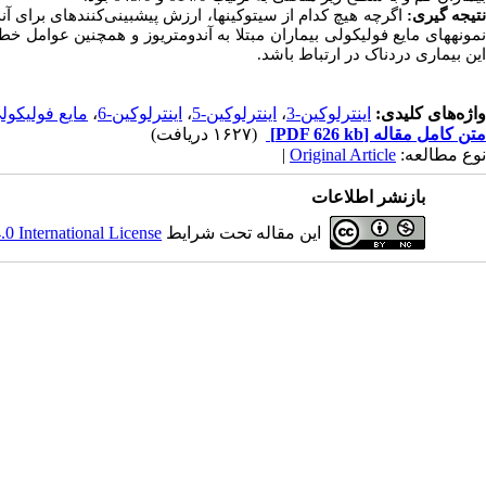
تیجه ­گیری:
اگرچه هیچ کدام از سیتوکین­ها، ارزش پیش­بینی
نمونه­های مایع فولیکولی بیماران مبتلا به آندومتریوز و همچنین عوامل خط
این بیماری دردناک در ارتباط باشد.
واژه‌های کلیدی:
اینترلوکین-3
،
اینترلوکین-5
،
اینترلوکین-6
،
مایع فولیکول
متن کامل مقاله
[PDF 626 kb]
(۱۶۲۷ دریافت)
نوع مطالعه:
Original Article
|
بازنشر اطلاعات
این مقاله تحت شرایط
 International License