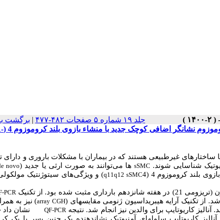
جلد ۱۹ شماره ۵ صفحات ۴۸۲-۴۷۷
|
برگشت به
استفاده از تکنیک های سیتو
 ساختارهای غیر
طبیعی هستند که در بیماران با مشکلات باروری و دارای تأ
یوتیک شناسایی شوند.
ها می
توانند به صورت ارثی یا جدید (
de novo
sSMC
زوی بلند کروموزوم 4 (4
) و ویژگی
های سیتوژنتیک مولکولی
q11q12 sSMC
F-PCR
) نیز به همراه
array CGH
آنالیز کاریوتایپ برای والدین نیز انجام شد. نتیجه
نشان داد 
QF-PCR
الیز کاریوتایپ سلول­های آمنیوتیک نشان­دهنده یک جنین پسر با یک کر