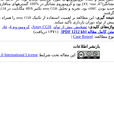
شانگر(47,
) بود و کروموزوم نشانگر 
XY, +mar
دید بودن
بود. تجزیه و تحلیل
تکثیر 48/6 مگابایت در 4
q12
array CGH
sSMC
گرفتند.
تیجه­ گیری:
این مطالعه بر اهمیت استفاده از تکنیک
را همراه ب
array CGH
پیش از تولد دوران بارداری تأکید می­کند.
واژه‌های کلیدی:
تشخیص پیش از تولد
،
Array CGH
،
کروموزوم 4
،
4q.
متن کامل مقاله
[PDF 1212 kb]
(۱۳۷۱ دریافت)
نوع مطالعه:
Case Report
|
بازنشر اطلاعات
این مقاله تحت شرایط
 International License