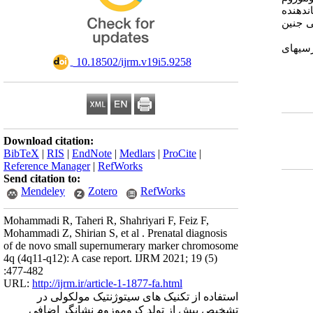
شان­دهنده
ی جنین
سی­های
‎ 10.18502/ijrm.v19i5.9258
Download citation:
BibTeX
|
RIS
|
EndNote
|
Medlars
|
ProCite
|
Reference Manager
|
RefWorks
Send citation to:
Mendeley
Zotero
RefWorks
Mohammadi R, Taheri R, Shahriyari F, Feiz F,
Mohammadi Z, Shirian S, et al . Prenatal diagnosis
of de novo small supernumerary marker chromosome
4q (4q11-q12): A case report. IJRM 2021; 19 (5)
:477-482
URL:
http://ijrm.ir/article-1-1877-fa.html
استفاده از تکنیک های سیتوژنتیک مولکولی در
تشخیص پیش از تولد کروموزوم نشانگر اضافی