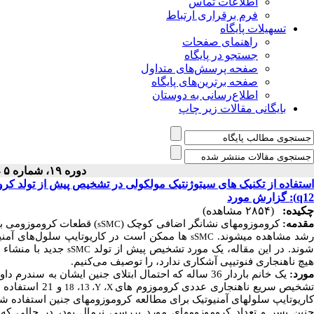
اطلاعات تماس
فرم برقراری ارتباط
تسهیلات پایگاه
راهنمای صفحات
جستجو در پایگاه
صفحه پرسش‌های متداول
صفحه برترین‌های پایگاه
اطلاع‌رسانی به دوستان
بایگانی مقالات زیر چاپ
دوره ۱۹، شماره ۵ - ( ۲-۱۴۰۰ )
q12): گزارش مورد
چکیده:
(۲۸۵۴ مشاهده)
قدمه:
کروموزوم­های نشانگر اضافی کوچک (
) قطعات کروموزومی با
sSMC
رشد مشاهده می­شوند.
ها ممکن است در کاریوتایپ سلول
های آمن
sSMC
وند. در این مقاله، یک مورد تشخیص پیش از تولد
جدید با منشاء با
sSMC
هیچ ناهنجاری فنوتیپی آشکاری ندارد، را توصیف می
کنیم.
ورد:
یک خانم باردار 36 ساله که احتمال ابتلای جنین ایشان به سندرم داون (تریزومی 21) در هفته شانزدهم بارداری مثبت شده بود. از تکنیک
شخیص سریع ناهنجاری عددی کروموزوم های
و 21 استفاده شد. از تکنیک آرایه هیبریداسیون ژنومی مقایسه­ای (
18
،
13
،
Y
،
X
اریوتایپ سلول­های آمنیوتیک برای مطالعه کروموزوم­های جنین استفاده شد. 
جنین پسر و تعداد کروموزوم­های مورد بررسی نرمال بود، در حالی که آن