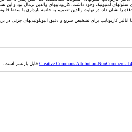
در %100 گستره­های متافازی سلول­های آمنیوتیک وجود داشت. کاریوتایپ­های والدین نرمال بود و این ن
را نشان داد. در نهایت والدین تصمیم به خاتمه بارداری با سقط قانون
q11
ا آنالیز کاریوتایپ برای تشخیص سریع و دقیق آنیوپلوئیدی­های جزئی در برر
Creative Commons Attribution-NonCommercial 4.0
قابل بازنشر است.