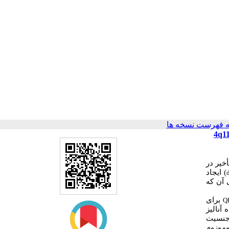
 فهرست نسخه ها
ژنتیک مولکولی در تشخیص پیش از تولد کروموزوم نشانگر اضافی کوچک جدید با منشاء بازوی بلند کروموزوم 4 (4q11-
خیر در
) ایجاد
 آن که
برای
Q
 آنالیز
جنسیت
وموزوم