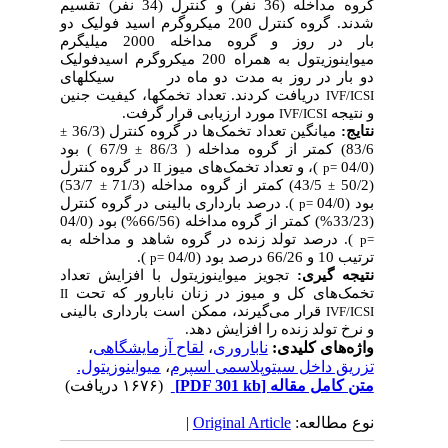
گروه مداخله (36 نفر) و کنترل (34 نفر) تقسیم
شدند. گروه کنترل 200 میکروگرم اسید فولیک دو
بار در روز و گروه مداخله 2000 میلی­گرم
میواینوزیتول به همراه 200 میکروگرم اسیدفولیک
دو بار در روز به مدت دو ماه در سیکل­های
دریافت کردند. تعداد تخمک­ها، کیفیت جنین
IVF/ICSI
و نتیجه
مورد ارزیابی قرار گرفت.
IVF/ICSI
نتایج:
میانگین تعداد تخمک‌ها در گروه کنترل (36/3
±
83/6) کمتر از گروه مداخله ( 86/3
67/9 ) بود
±
(04/0
)، و تعداد تخمک‌های میوز
در گروه کنترل
II
p
=
(50/2
43/5) کمتر از گروه مداخله (71/3
53/7)
±
±
بود (04/0
). درصد بارداری بالینی در گروه کنترل
p
=
(33/23%) کمتر از گروه مداخله (66/56%) بود (04/0
). درصد تولد زنده در گروه شاهد و مداخله به
p
=
ترتیب 10 و 66/26 درصد بود (04/0
).
p
=
نتیجه ­گیری:
تجویز میواینوزیتول با افزایش تعداد
تخمک‌های کل و میوز
در زنان نابارور که تحت
II
قرار می‌گیرند، ممکن است بارداری بالینی
IVF/ICSI
و نرخ تولد زنده را افزایش دهد.
واژه‌های کلیدی:
ناباروری
،
لقاح آزمایشگاهی
،
تزریق داخل سیتوپلاسمی اسپرم
،
میواینوزیتول.
متن کامل مقاله
[PDF 301 kb]
(۱۶۷۶ دریافت)
نوع مطالعه:
Original Article
|