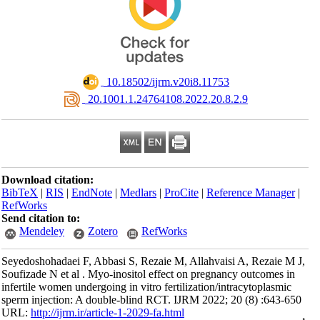
‎ 10.18502/ijrm.v20i8.11753
‎ 20.1001.1.24764108.2022.20.8.2.9
Download citation:
BibTeX
|
RIS
|
EndNote
|
Medlars
|
ProCite
|
Reference Manager
|
RefWorks
Send citation to:
Mendeley
Zotero
RefWorks
Seyedoshohadaei F, Abbasi S, Rezaie M, Allahvaisi A, Rezaie M J,
Soufizade N et al . Myo-inositol effect on pregnancy outcomes in
infertile women undergoing in vitro fertilization/intracytoplasmic
sperm injection: A double-blind RCT. IJRM 2022; 20 (8) :643-650
URL:
http://ijrm.ir/article-1-2029-fa.html