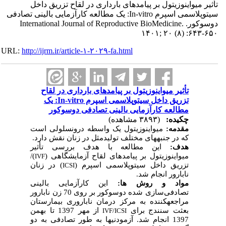
تأثیر میواینوزیتول بر پیامدهای بارداری در لقاح تزریق داخل
سیتوپلاسمی اسپرم In-vitro: یک مطالعه کارآزمایی بالینی تصادفی
دوسوکور. International Journal of Reproductive BioMedicine.
۱۴۰۱; ۲۰ (۸) :۶۴۳-۶۵۰
URL:
http://ijrm.ir/article-۱-۲۰۲۹-fa.html
تأثیر میواینوزیتول بر پیامدهای بارداری در لقاح
تزریق داخل سیتوپلاسمی اسپرم In-vitro: یک
مطالعه کارآزمایی بالینی تصادفی دوسوکور
چکیده:
(۳۸۹۳ مشاهده)
مقدمه:
میواینوزیتول یک واسطه درون­سلولی است
که در جنبه­های مختلف تولید­مثل در زنان نقش دارد.
هدف:
این مطالعه با هدف بررسی تأثیر
میواینوزیتول بر پیامدهای لقاح آزمایشگاهی (
)/
IVF
تزریق داخل سیتوپلاسمی اسپرم (
) در زنان
ICSI
نابارور انجام شد.
مواد و روش ­ها:
این کارآزمایی بالینی
تصادفی‌سازی شده دوسوکور بر روی 70 زن نابارور
مراجعه­کننده به مرکز درمان ناباروری بیمارستان
بعثت سنندج برای
از مهر 1397 تا بهمن
IVF/ICSI
1397 انجام شد. آزمودنی­ها به طور تصادفی به دو