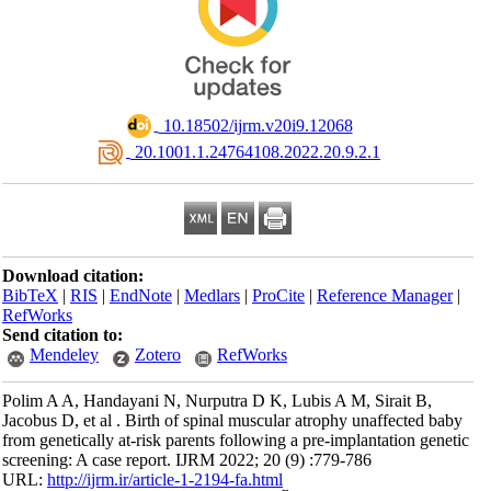
‎ 10.18502/ijrm.v20i9.12068
‎ 20.1001.1.24764108.2022.20.9.2.1
Download citation:
BibTeX
|
RIS
|
EndNote
|
Medlars
|
ProCite
|
Reference Manager
|
RefWorks
Send citation to:
Mendeley
Zotero
RefWorks
Polim A A, Handayani N, Nurputra D K, Lubis A M, Sirait B,
Jacobus D, et al . Birth of spinal muscular atrophy unaffected baby
from genetically at-risk parents following a pre-implantation genetic
screening: A case report. IJRM 2022; 20 (9) :779-786
URL:
http://ijrm.ir/article-1-2194-fa.html