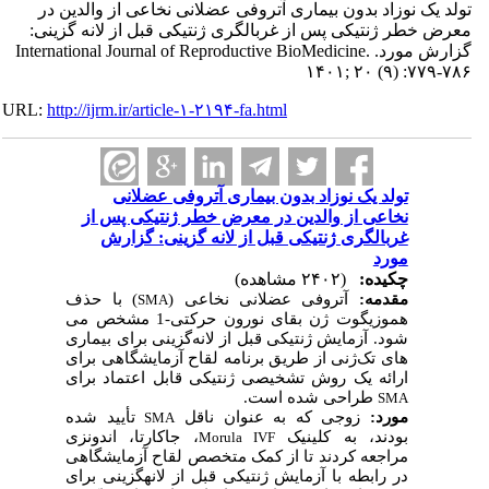
تولد یک نوزاد بدون بیماری آتروفی عضلانی نخاعی از والدین در
معرض خطر ژنتیکی پس از غربالگری ژنتیکی قبل از لانه گزینی:
گزارش مورد. International Journal of Reproductive BioMedicine.
۱۴۰۱; ۲۰ (۹) :۷۷۹-۷۸۶
URL:
http://ijrm.ir/article-۱-۲۱۹۴-fa.html
تولد یک نوزاد بدون بیماری آتروفی عضلانی
نخاعی از والدین در معرض خطر ژنتیکی پس از
غربالگری ژنتیکی قبل از لانه گزینی: گزارش
مورد
چکیده:
(۲۴۰۲ مشاهده)
مقدمه:
آتروفی عضلانی نخاعی (
) با حذف
SMA
هموزیگوت ژن بقای نورون حرکتی-1 مشخص می
شود. آزمایش ژنتیکی قبل از لانه
گزینی برای بیماری
های تک
ژنی از طریق برنامه لقاح آزمایشگاهی برای
ارائه یک روش تشخیصی ژنتیکی قابل اعتماد برای
طراحی شده است.
SMA
مورد:
زوجی که به عنوان ناقل
تأیید شده
SMA
بودند، به کلینیک
، جاکارتا، اندونزی
Morula IVF
مراجعه کردند تا از کمک متخصص لقاح آزمایشگاهی
در رابطه با آزمایش ژنتیکی قبل از لانه­گزینی برای