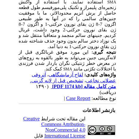
استفاده نمایند. با استفاده از واکنش
SMA
زنجیره‌ای پلیمراز و تکنیک پلی‌مورفیسم طول قطعه
حاصل از برش آنزیم محدودالاثر، ما با موفقیت
جنین‌های سالمی را که در آنها به طور طبیعی
اگزون 7-8 ژن بقای نورون حرکتی-1 و اگزون 7-8
ژن بقای نورون حرکتی-2 وجود داشت، غربال
کردیم. جنین­های سالم منجمد و متعاقباً منتقل شد و
یک نوزاد دختر سالم بدون وجود حذف شناخته شده
ژن بقای نورون حرکتی-1 به دنیا آمد.
نتیجه ­گیری:
این مورد موفق غربالگری قبل از
لانه‌گزینی جنین می‌تواند به طور بالقوه به زوج‌های
در معرض خطر ژنتیکی نگران باردار شدن فرزندی
با اختلالات تک­ژنی مانند
کمک کند.
SMA
واژه‌های کلیدی:
لقاح آزمایشگاهی
،
آتروفی
عضلانی نخاعی
،
تشخیص قبل از لانه­ گزینی.
متن کامل مقاله
[PDF 1174 kb]
(۱۴۹۰
دریافت)
نوع مطالعه:
Case Report
|
بازنشر اطلاعات
این مقاله تحت شرایط
Creative
Commons Attribution-
NonCommercial 4.0
International License
قابل