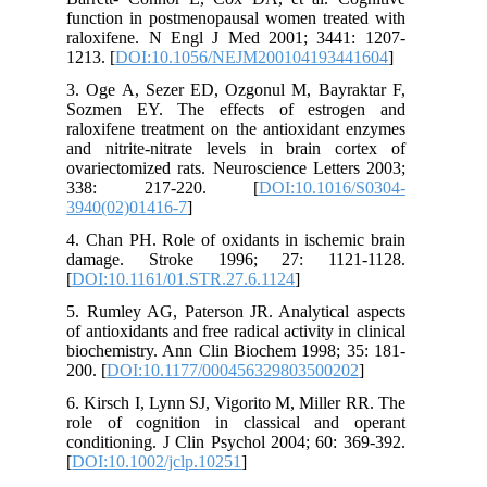
function in postmenopausal women treated with
raloxifene. N Engl J Med 2001; 3441: 1207-
1213. [
DOI:10.1056/NEJM200104193441604
]
3. Oge A, Sezer ED, Ozgonul M, Bayraktar F,
Sozmen EY. The effects of estrogen and
raloxifene treatment on the antioxidant enzymes
and nitrite-nitrate levels in brain cortex of
ovariectomized rats. Neuroscience Letters 2003;
338: 217-220. [
DOI:10.1016/S0304-
3940(02)01416-7
]
4. Chan PH. Role of oxidants in ischemic brain
damage. Stroke 1996; 27: 1121-1128.
[
DOI:10.1161/01.STR.27.6.1124
]
5. Rumley AG, Paterson JR. Analytical aspects
of antioxidants and free radical activity in clinical
biochemistry. Ann Clin Biochem 1998; 35: 181-
200. [
DOI:10.1177/000456329803500202
]
6. Kirsch I, Lynn SJ, Vigorito M, Miller RR. The
role of cognition in classical and operant
conditioning. J Clin Psychol 2004; 60: 369-392.
[
DOI:10.1002/jclp.10251
]