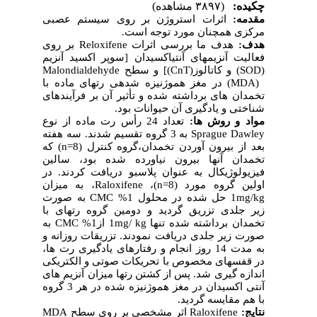
چکیده:
(۳۸۹۷ مشاهده)
مقدمه:
اثرات استروژن بر روی سیستم عصبی
مرکزی همچنان مورد توجه است.
بر روی
Reloxifene
بررسی اثرات
ما
هدف
هدف:
سوپر اکسید آنزیم
]
فعالیت آنزیم­های آنتی­اکسیدان
Malondialdehyde
و سطح
[
)
CnT
) و کاتالوز(
SOD
(
در مغز هموژنیزه شده­ی رت­های ماده با
(MDA)
تخمدان­ های برداشته شده و تأثیر آن بر فرآیندهای
شناختی و یادگیری آن حیوانات بود.
مواد و روش ­ها:
تعداد 24 رأس رت ماده از نوع
به 3 گروه تقسیم شدند. سه هفته
Sprague Dawley
) که
n=
8
بعد از بیرون آوردن تخمدان،گروه کنترل (
تخمدان آن­ها بیرون نیاورده شده بود، سالین
فیزیولوژیکال به عنوان پلاسبو دریافت کردند. در
، به میزان
Raloxifene
)،
n=
8
اولین گروه مورد (
به صورت
CMC
حل شده در محلول 1%
1mg/kg
زیر جلدی تزریق گردید و دومین گروه رت­های با
به
CMC
از1%
1mg/ kg
تخمدان برداشته شده تنها
صورت زیر جلدی دریافت نمودند. تزریقات روزانه و
به مدت 14 روز انجام و رفتارهای یادگیری رت­ ها،
در قفس­های مخصوص با تحریکات صوتی و الکتریکی
اندازه­ گیری شد. پس از کشتن رت­ها میزان آنزیم ­های
آنتی­ اکسیدان در مغز هموژنیزه شده در هر 3 گروه
با هم مقایسه گردید.
MDA
اثر مشخصی بر روی سطح
Raloxifene
نتایج: