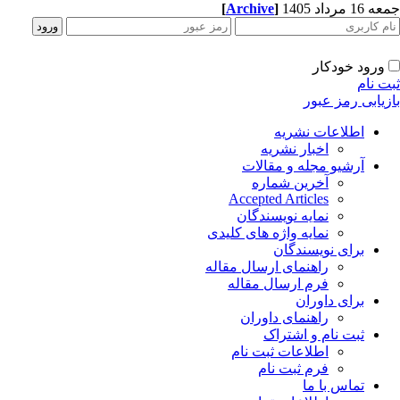
[
Archive
]
1 مرداد 1405
ورود خودکار
ت نام
زیابی رمز عبور
اطلاعات نشریه
اخبار نشریه
آرشیو مجله و مقالات
آخرین شماره
Accepted Articles
نمایه نویسندگان
نمایه واژه های کلیدی
برای نویسندگان
راهنمای ارسال مقاله
فرم ارسال مقاله
برای داوران
راهنمای داوران
ثبت نام و اشتراک
اطلاعات ثبت نام
فرم ثبت نام
تماس با ما