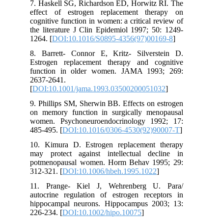
7. Haskell SG, Richardson ED, Horwitz RI. The
effect of estrogen replacement therapy on
cognitive function in women: a critical review of
the literature J Clin Epidemiol 1997; 50: 1249-
1264. [
DOI:10.1016/S0895-4356(97)00169-8
]
8. Barrett- Connor E, Kritz- Silverstein D.
Estrogen replacement therapy and cognitive
function in older women. JAMA 1993; 269:
2637-2641.
[
DOI:10.1001/jama.1993.03500200051032
]
9. Phillips SM, Sherwin BB. Effects on estrogen
on memory function in surgically menopausal
women. Psychoneuroendocrinology 1992; 17:
485-495. [
DOI:10.1016/0306-4530(92)90007-T
]
10. Kimura D. Estrogen replacement therapy
may protect against intellectual decline in
potmenopausal women. Horm Behav 1995; 29:
312-321. [
DOI:10.1006/hbeh.1995.1022
]
11. Prange- Kiel J, Wehrenberg U. Para/
autocrine regulation of estrogen receptors in
hippocampal neurons. Hippocampus 2003; 13:
226-234. [
DOI:10.1002/hipo.10075
]