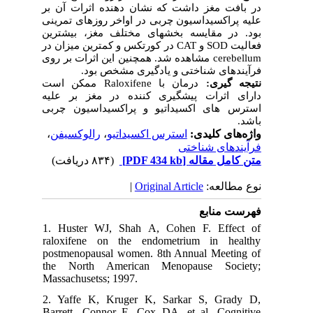
در بافت مغز داشت که نشان دهنده اثرات آن بر
علیه پراکسیداسیون چربی در اواخر روزهای تمرینی
بود. در مقایسه بخش­های مختلف مغز، بیشترین
در کورتکس و کمترین میزان در
CAT
و
SOD
فعالیت
مشاهده شد. همچنین این اثرات بر روی
cerebellum
فرآیندهای شناختی و یادگیری مشخص بود.
ممکن است
Raloxifene
درمان با
نتیجه ­گیری:
دارای اثرات پیش­گیری کننده در مغز بر علیه
استرس­ های اکسیداتیو و پراکسیداسیون چربی
باشد.
،
رالوکسیفن
،
استرس اکسیداتیو
واژه‌های کلیدی:
فرآیندهای شناختی
(۸۳۴ دریافت)
[PDF 434 kb]
متن کامل مقاله
|
Original Article
نوع مطالعه:
فهرست منابع
1. Huster WJ, Shah A, Cohen F. Effect of
raloxifene on the endometrium in healthy
postmenopausal women. 8th Annual Meeting of
the North American Menopause Society;
Massachusetss; 1997.
2. Yaffe K, Kruger K, Sarkar S, Grady D,
Barrett- Connor E, Cox DA, et al. Cognitive