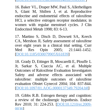
16. Baker VL, Draper MW, Paul S, Allerheiligen
S, Glant M, Shifren J, et al. Reproductive
endocrine and endometrial effects of raloxifene
HCl, a selective estrogen receptor modulator, in
women with regular menstruel cycles. J Clin
Endocrinol Metab 1998; 83: 6-13.
17. Martino S, Disch D, Dowsett SA, Keech
CA, Mershon JL Safety assessment of raloxifene
over eight years in a clinical trial setting. Curr
Med Res Opin 2005; 21:1441-1452.
[
DOI:10.1185/030079905X61839
]
18. Grady D, Ettinger B, Moscarelli E, Plouffe L
Jr, Sarkar S, Ciaccia AC, et al. Multiple
Outcomes of Raloxifene Evaluation Investigators
Safety and adverse effects associated with
raloxifene: multiple outcomes of raloxifene
evaluation Obstet Gynecol 2004; 104: 837-844.
[
DOI:10.1097/01.AOG.0000137349.79204.b8
]
19. Gibbs R.B. Estrogen therapy and cognition:
a review of the cholinergic hypothesis. Endocr
Rev 2010; 31: 224-253. [
DOI:10.1210/er.2009-
0036
]