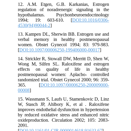
12. A.M. Etgen, G.B. Karkanias, Estrogen
regulation of noradrenergic signaling in the
hypothalamus. Psychonbeuroendocrinology
1994; 19: 603-610. [
DOI:10.1016/0306-
4530(94)90044-2
]
13. Kampen DL, Sherwin BB. Estrogen use and
verbal memory in healthy postmenopausal
women. Obstet Gynecol 1994; 83: 979-983.
[
DOI:10.1097/00006250-199406000-00017
]
14. Strickler R, Stowall DW, Merritt D, Shen W,
Wong M, Silfen SL. Raloxifene and estrogen
effects on quality of life in healthy
postmenopausal women: Aplacbo- controlled
randomized trial. Obstet Gynecol 2000; 96: 359-
365. [
DOI:10.1097/00006250-200009000-
00008
]
15. Wassmann S, Laufs U, Stamenkovic D, Linz
W, Stasch JP, Ahlbory K, et al . Raloxifene
improves endothelial dysfunction in hypertension
by reduced oxidative stress and enhanced nitric
oxideproduction. Circulation 2002; 105: 2083-
2091.
[
DOI:10.1161/01.CIR.0000014618.91633.67
]