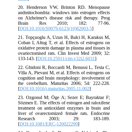
20. Henderson VW, Brinton RD. Menopause
andmitochondria: windows into estrogen effects
on Alzheimer's disease risk and therapy. Prog
Brain Res 2010; 182: 77-96.
[
DOI:10.1016/S0079-6123(10)82003-5
]
21. Topçuoglu A, Uzun H, Balci H, Karakus M,
Coban I, Altug T, et al. Effects of estrogens on
oxidative protein damage in plasma and tissues in
ovariectomised rats. Clin Invest Med 2009; 32:
133-143. [
DOI:10.25011/cim.v32i2.6031
]
22. Ghidoni R, Boccardi M, Benussi L, Testa C,
Villa A, Pievani M, et al. Effects of estrogens on
cognition and brain morphology: involvement of
the cerebellum. Maturitas 2006; 54: 222-228.
[
DOI:10.1016/j.maturitas.2005.11.002
]
23. Ozgonul M; Öge A; Sezer E; Bayraktar F;
Sözmen E. The effects of estrogen and raloxifene
treatment on antioxidant enzymes in brain and
liver of ovarectomized female rats. Endocrine
Research 2003; 29: 183-189.
[
DOI:10.1081/ERC-120022299
]