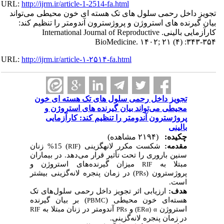
URL:
http://ijrm.ir/article-1-2514-fa.html
تجویز داخل رحمی سلول های تک هسته ای خون محیطی می‌تواند
بیان گیرنده های استروژن و پروژسترون آندومتر را تنظیم کند:
کارآزمایی بالینی. International Journal of Reproductive
BioMedicine. ۱۴۰۲; ۲۱ (۴) :۳۴۳-۳۵۴
URL:
http://ijrm.ir/article-۱-۲۵۱۴-fa.html
تجویز داخل رحمی سلول های تک هسته ای خون
محیطی می‌تواند بیان گیرنده های استروژن و
پروژسترون آندومتر را تنظیم کند: کارآزمایی
بالینی
چکیده:
(۲۱۹۴ مشاهده)
مقدمه:
شکست مکرر لانه­گزینی (
) 15% زنان
RIF
سنین باروری را تحت تأثیر قرار می
دهد. در بیماران
مبتلا به
میزان گیرنده
های استروژن و
RIF
پروژسترون (
) در زمان پنجره لانه
گزینی بیشتر
PRs
است.
هدف:
ارزیابی اثر تجویز داخل رحمی سلول
های تک
هسته
ای خون محیطی (
) بر بیان
گیرنده
PBMC
استروژن
و
آندومتر در زنان مبتلا به
RIF
PRs
)
ERα
(
α
در زمان پنجره لانه
گزینی.