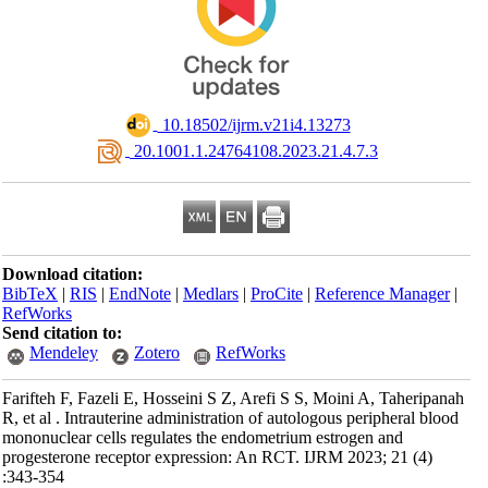
‎ 10.18502/ijrm.v21i4.13273
‎ 20.1001.1.24764108.2023.21.4.7.3
Download citation:
BibTeX
|
RIS
|
EndNote
|
Medlars
|
ProCite
|
Reference Manager
|
RefWorks
Send citation to:
Mendeley
Zotero
RefWorks
Farifteh F, Fazeli E, Hosseini S Z, Arefi S S, Moini A, Taheripanah
R, et al . Intrauterine administration of autologous peripheral blood
mononuclear cells regulates the endometrium estrogen and
progesterone receptor expression: An RCT. IJRM 2023; 21 (4)
:343-354