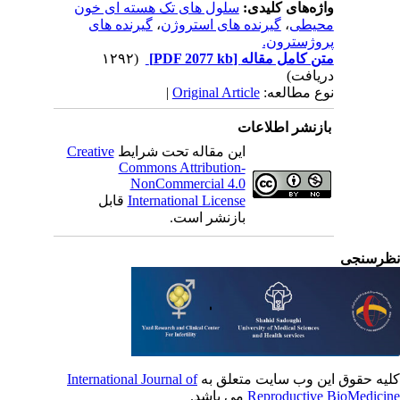
واژه‌های کلیدی:
سلول های تک هسته ای خون
محیطی
،
گیرنده های استروژن
،
گیرنده های
پروژسترون.
متن کامل مقاله
[PDF 2077 kb]
(۱۲۹۲
دریافت)
نوع مطالعه:
Original Article
|
بازنشر اطلاعات
این مقاله تحت شرایط
Creative
Commons Attribution-
NonCommercial 4.0
International License
قابل
بازنشر است.
رسنجی
یه حقوق این وب سایت متعلق به
International Journal of
Reproductive BioMedici
می باشد.