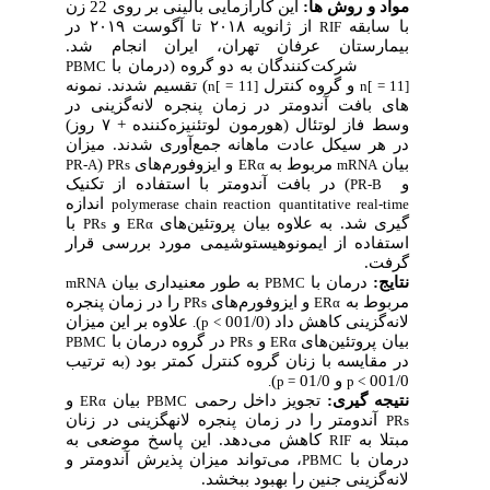
مواد و روش ­ها:
این کارآزمایی بالینی بر روی 22 زن
با سابقه
از ژانویه ۲۰۱۸ تا آگوست ۲۰۱۹ در
RIF
بیمارستان عرفان تهران، ایران انجام شد.
شرکت
کنندگان به دو گروه (درمان با
PBMC
و گروه کنترل
) تقسیم شدند. نمونه
n
[
=
11
]
n
[
=
11
]
های بافت آندومتر در زمان پنجره لانه
گزینی در
وسط فاز لوتئال (هورمون لوتئنیزه
کننده + ۷ روز)
در هر سیکل عادت ماهانه جمع
آوری شدند. میزان
بیان
مربوط به
و ایزوفورم
های
(
PR-A
PRs
ERα
mRNA
و
) در بافت آندومتر با استفاده از تکنیک
PR-B
اندازه
polymerase chain reaction
quantitative real-time
گیری شد. به علاوه بیان پروتئین
های
و
با
PRs
ERα
استفاده از ایمونوهیستوشیمی مورد بررسی قرار
گرفت.
نتایج:
درمان با
به طور معنی­داری بیان
mRNA
PBMC
مربوط به
و ایزوفورم
های
را در زمان پنجره
PRs
ERα
لانه
گزینی کاهش داد (001/0
)
علاوه بر این میزان
.
p
>
بیان پروتئین
های
و
در گروه درمان با
PBMC
PRs
ERα
در مقایسه با زنان گروه کنترل کمتر بود (به ترتیب
001/0
و 01/0
)
.
p
=
p
>
نتیجه ­گیری:
تجویز داخل رحمی
بیان
و
ERα
PBMC
آندومتر را در زمان پنجره لانه­گزینی در زنان
PRs
مبتلا به
کاهش می‌دهد. این پاسخ موضعی به
RIF
درمان با
، می‌تواند میزان پذیرش آندومتر و
PBMC
لانه
گزینی جنین را بهبود ببخشد.