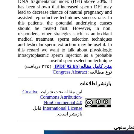
DNA fragmentation index (DFI) above 20%. It
has been shown that increased sperm DFI may
lead to decrease chance of natural pregnancy and
assisted reproductive techniques success rate. In
this patients, the potential underlying causes
should be treated first. However, in non-
responders, other strategies such as antioxidant
medical treatment, sperm selection techniques
and testicular sperm extraction may be useful. In
this regard we want to talk about physiologic
intracytoplasmic sperm injection as a probable
useful sperm selection technique.
(۲۲۵ دریافت)
[PDF 92 kb]
متن کامل مقاله
|
Congress Abstract
نوع مطالعه:
بازنشر اطلاعات
Creative
این مقاله تحت شرایط
Commons Attribution-
NonCommercial 4.0
قابل
International License
بازنشر است.
رسنجی