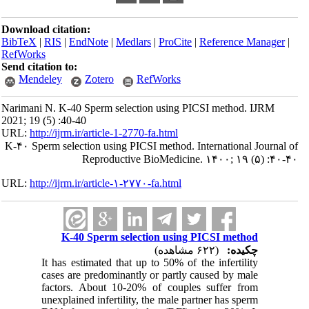
Download citation:
BibTeX
|
RIS
|
EndNote
|
Medlars
|
ProCite
|
Reference Manager
|
RefWorks
Send citation to:
Mendeley
Zotero
RefWorks
Narimani N. K-40 Sperm selection using PICSI method. IJRM
2021; 19 (5) :40-40
URL:
http://ijrm.ir/article-1-2770-fa.html
K-۴۰ Sperm selection using PICSI method. International Journal of
Reproductive BioMedicine. ۱۴۰۰; ۱۹ (۵) :۴۰-۴۰
URL:
http://ijrm.ir/article-۱-۲۷۷۰-fa.html
K-40 Sperm selection using PICSI method
چکیده:
(۶۲۲ مشاهده)
It has estimated that up to 50% of the infertility
cases are predominantly or partly caused by male
factors. About 10-20% of couples suffer from
unexplained infertility, the male partner has sperm