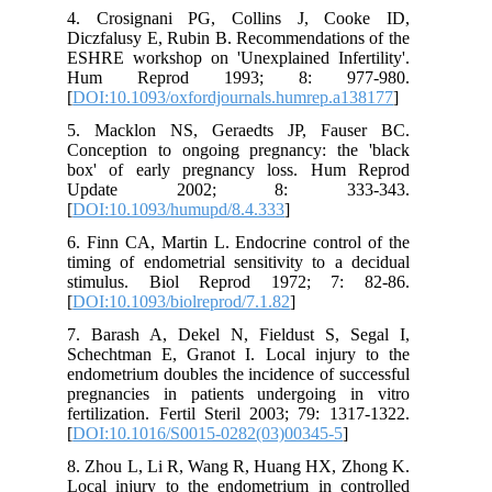
4. Crosignani PG, Collins J, Cooke ID,
Diczfalusy E, Rubin B. Recommendations of the
ESHRE workshop on 'Unexplained Infertility'.
Hum Reprod 1993; 8: 977-980.
[
DOI:10.1093/oxfordjournals.humrep.a138177
]
5. Macklon NS, Geraedts JP, Fauser BC.
Conception to ongoing pregnancy: the 'black
box' of early pregnancy loss. Hum Reprod
Update 2002; 8: 333-343.
[
DOI:10.1093/humupd/8.4.333
]
6. Finn CA, Martin L. Endocrine control of the
timing of endometrial sensitivity to a decidual
stimulus. Biol Reprod 1972; 7: 82-86.
[
DOI:10.1093/biolreprod/7.1.82
]
7. Barash A, Dekel N, Fieldust S, Segal I,
Schechtman E, Granot I. Local injury to the
endometrium doubles the incidence of successful
pregnancies in patients undergoing in vitro
fertilization. Fertil Steril 2003; 79: 1317-1322.
[
DOI:10.1016/S0015-0282(03)00345-5
]
8. Zhou L, Li R, Wang R, Huang HX, Zhong K.
Local injury to the endometrium in controlled