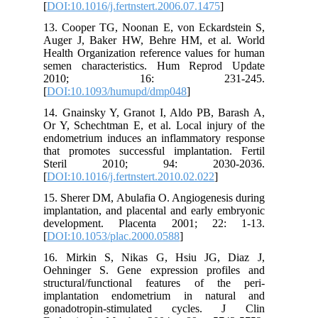
[
DOI:10.1016/j.fertnstert.2006.07.1475
]
13. Cooper TG, Noonan E, von Eckardstein S,
Auger J, Baker HW, Behre HM, et al. World
Health Organization reference values for human
semen characteristics. Hum Reprod Update
2010; 16: 231-245.
[
DOI:10.1093/humupd/dmp048
]
14. Gnainsky Y, Granot I, Aldo PB, Barash A,
Or Y, Schechtman E, et al. Local injury of the
endometrium induces an inflammatory response
that promotes successful implantation. Fertil
Steril 2010; 94: 2030-2036.
[
DOI:10.1016/j.fertnstert.2010.02.022
]
15. Sherer DM, Abulafia O. Angiogenesis during
implantation, and placental and early embryonic
development. Placenta 2001; 22: 1-13.
[
DOI:10.1053/plac.2000.0588
]
16. Mirkin S, Nikas G, Hsiu JG, Diaz J,
Oehninger S. Gene expression profiles and
structural/functional features of the peri-
implantation endometrium in natural and
gonadotropin-stimulated cycles. J Clin