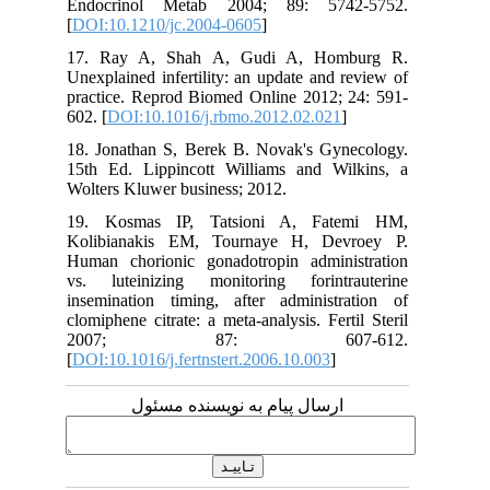
Endocrinol Metab 2004; 89: 5742-5752.
[
DOI:10.1210/jc.2004-0605
]
17. Ray A, Shah A, Gudi A, Homburg R.
Unexplained infertility: an update and review of
practice. Reprod Biomed Online 2012; 24: 591-
602. [
DOI:10.1016/j.rbmo.2012.02.021
]
18. Jonathan S, Berek B. Novak's Gynecology.
15th Ed. Lippincott Williams and Wilkins, a
Wolters Kluwer business; 2012.
19. Kosmas IP, Tatsioni A, Fatemi HM,
Kolibianakis EM, Tournaye H, Devroey P.
Human chorionic gonadotropin administration
vs. luteinizing monitoring forintrauterine
insemination timing, after administration of
clomiphene citrate: a meta-analysis. Fertil Steril
2007; 87: 607-612.
[
DOI:10.1016/j.fertnstert.2006.10.003
]
ارسال پیام به نویسنده مسئول