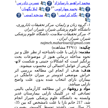
۱
۱
نسرین دادرس
،
محمد ابراهیم پارسانژاد
۱
۲
*
لیلا نگهبان
،
نجمه مهارلویی
،
۱
۱
مدیحه امینی
،
پگاه کرامتی
،
۱- گروه زنان و زایمان، مرکز تحقیقات ناباروری،
دانشگاه علوم پزشکی شیراز، شیراز، ایران
۲- مرکز تحقیقات سلامت، دانشگاه علوم پزشکی
شیراز، شیراز، ایران ،
najmeh.maharlouei@gmail.com
چکیده:
(۴۲۹۱ مشاهده)
مقدمه:
نازایی با علت ناشناخته از نظر علل و نیز
نحوه مداخله درمانی هنوز از موضوعات بحث
برانگیز است که اشکالات جنینی و شکست لانه­
گزینی از عوامل احتمالی آن محسوب می­شوند.
هدف:
هدف از انجام این مطالعه بررسی اثر
خراش موضعی اندومتر بر میزان حاملگی در
بیماران نازای انتخاب شده بدون علت واضح
نازایی می­باشد.
مواد و روش­ها:
در این مطالعه کارآزمایی بالینی
تصادفی که در کلینیک نازایی بیمارستان غدیر
وابسته به دانشگاه علوم پزشکی شیراز انجام
شد، 217 خانم نازا با علت نامشخص که بین 35-
25 سال سن داشتند توسط کامپیوتر بصورت