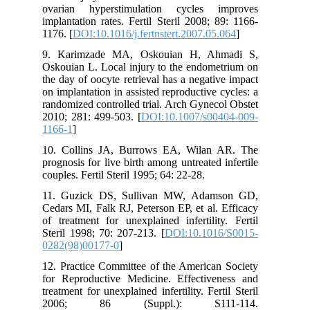
ovarian hyperstimulation cycles improves
implantation rates. Fertil Steril 2008; 89: 1166-
1176. [
DOI:10.1016/j.fertnstert.2007.05.064
]
9. Karimzade MA, Oskouian H, Ahmadi S,
Oskouian L. Local injury to the endometrium on
the day of oocyte retrieval has a negative impact
on implantation in assisted reproductive cycles: a
randomized controlled trial. Arch Gynecol Obstet
2010; 281: 499-503. [
DOI:10.1007/s00404-009-
1166-1
]
10. Collins JA, Burrows EA, Wilan AR. The
prognosis for live birth among untreated infertile
couples. Fertil Steril 1995; 64: 22-28.
11. Guzick DS, Sullivan MW, Adamson GD,
Cedars MI, Falk RJ, Peterson EP, et al. Efficacy
of treatment for unexplained infertility. Fertil
Steril 1998; 70: 207-213. [
DOI:10.1016/S0015-
0282(98)00177-0
]
12. Practice Committee of the American Society
for Reproductive Medicine. Effectiveness and
treatment for unexplained infertility. Fertil Steril
2006; 86 (Suppl.): S111-114.