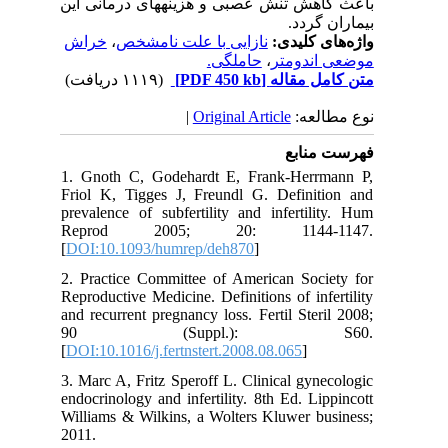
باعث کاهش تنش عصبی و هزینه­های درمانی این
بیماران گردد.
خراش
،
نازایی با علت نامشخص
واژه‌های کلیدی:
حاملگی.
،
موضعی اندومتر
(۱۱۱۹ دریافت)
[PDF 450 kb]
متن کامل مقاله
|
Original Article
نوع مطالعه:
فهرست منابع
1. Gnoth C, Godehardt E, Frank-Herrmann P,
Friol K, Tigges J, Freundl G. Definition and
prevalence of subfertility and infertility. Hum
Reprod 2005; 20: 1144-1147.
[
DOI:10.1093/humrep/deh870
]
2. Practice Committee of American Society for
Reproductive Medicine. Definitions of infertility
and recurrent pregnancy loss. Fertil Steril 2008;
90 (Suppl.): S60.
[
DOI:10.1016/j.fertnstert.2008.08.065
]
3. Marc A, Fritz Speroff L. Clinical gynecologic
endocrinology and infertility. 8th Ed. Lippincott
Williams & Wilkins, a Wolters Kluwer business;
2011.