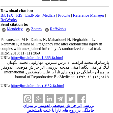
Download citation:
BibTeX
|
RIS
|
EndNote
|
Medlars
|
ProCite
|
Reference Manager
|
RefWorks
Send citation to:
Mendeley
Zotero
RefWorks
Parsanezhad M E, Dadras N, Maharlouei N, Neghahban L,
Keramati P, Amini M. Pregnancy rate after endometrial injury in
couples with unexplained infertility: A randomized clinical trial.
IJRM 2013; 11 (11) :869
URL:
http://ijrm.ir/article-1-365-fa.html
پارسانژاد محمد ابراهیم، دادرس نسرین، مهارلویی نجمه، نگهبان
لیلا، کرامتی پگاه، امینی مدیحه. بررسی اثر خراش موضعی اندومتر
بر میزان حاملگی در زوج های نازا با علت نامشخص. International
Journal of Reproductive BioMedicine. ۱۳۹۲; ۱۱ (۱۱) :۸۶۹
URL:
http://ijrm.ir/article-۱-۳۶۵-fa.html
بررسی اثر خراش موضعی اندومتر بر میزان
حاملگی در زوج های نازا با علت نامشخص