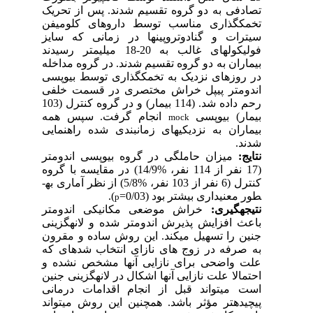
تصادفی به دو گروه تقسیم شدند. پس از تحریک
تخمک­گذاری مناسب توسط داروهای کلومیفن
سیترات و گنادوتروپین­ها در زمانی که سایز
فولیکول­های غالب به 20-18 میلیمتر رسیدند
بیماران به دو گروه تقسیم شدند. در گروه مداخله
در روزهای نزدیک به تخمک­گذاری توسط بیوپسی
اندومتر پیپل خراش مختصری در قسمت خلفی
رحم داده شد. (114 بیمار) و در گروه کنترل (103
بیمار) بیوپسی
انجام گرفت. سپس همه
mock
بیماران به نزدیکی­های زمان­بندی شده راهنمایی
شدند.
نتایج:
میزان حاملگی در گروه بیوپسی اندومتر
(17 نفر از 114 نفر، %14/9) در مقایسه با گروه
کنترل (6 نفر از 103 نفر، %5/8) از نظر آماری به­
).
طور معنی­داری بیشتر بود (0/03=
p
نتیجه­گیری:
خراش موضعی مکانیکی اندومتر
باعث افزایش پذیرش اندومتر شده و لانه­گزینی
جنین را تسهیل می­کند. این روش ساده و مقرون
به صرفه در زوج های نازای انتخاب شده­ای که
علت واضحی برای نازایی آن­ها مشخص نشده و
احتمالا علت نازایی آن­ها اشکال در لانه­گزینی جنین
است می­تواند قبل از انجام اقدامات درمانی
پیچیده­تر مؤثر باشد. همچنین این روش می­تواند