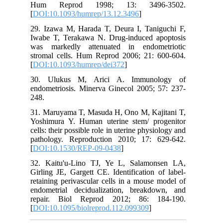
Hum Reprod 1998; 13: 3496-3502.
[
DOI:10.1093/humrep/13.12.3496
]
29. Izawa M, Harada T, Deura I, Taniguchi F,
Iwabe T, Terakawa N. Drug-induced apoptosis
was markedly attenuated in endometriotic
stromal cells. Hum Reprod 2006; 21: 600-604.
[
DOI:10.1093/humrep/dei372
]
30. Ulukus M, Arici A. Immunology of
endometriosis. Minerva Ginecol 2005; 57: 237-
248.
31. Maruyama T, Masuda H, Ono M, Kajitani T,
Yoshimura Y. Human uterine stem/ progenitor
cells: their possible role in uterine physiology and
pathology. Reproduction 2010; 17: 629-642.
[
DOI:10.1530/REP-09-0438
]
32. Kaitu'u-Lino TJ, Ye L, Salamonsen LA,
Girling JE, Gargett CE. Identification of label-
retaining perivascular cells in a mouse model of
endometrial decidualization, breakdown, and
repair. Biol Reprod 2012; 86: 184-190.
[
DOI:10.1095/biolreprod.112.099309
]