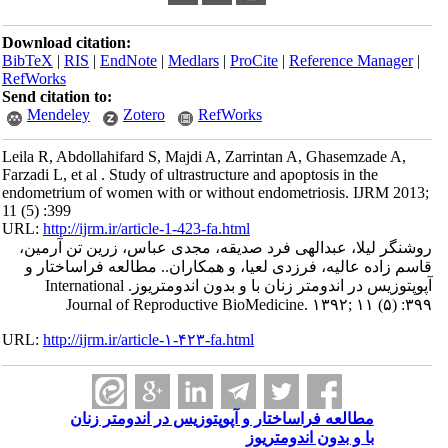
Download citation:
BibTeX
|
RIS
|
EndNote
|
Medlars
|
ProCite
|
Reference Manager
|
RefWorks
Send citation to:
Mendeley
Zotero
RefWorks
Leila R, Abdollahifard S, Majdi A, Zarrintan A, Ghasemzade A,
Farzadi L, et al . Study of ultrastructure and apoptosis in the
endometrium of women with or without endometriosis. IJRM 2013;
11 (5) :399
URL:
http://ijrm.ir/article-1-423-fa.html
روشنگر لیلا، عبدالهی فرد صدیقه، مجدی عباس، زرین تن آرمین،
قاسم زاده عالیه، فرزدی لعیا، و همکاران.. مطالعه فراساختار و
آپوپتوزیس در اندومتر زنان با و بدون اندومتریوز. International
Journal of Reproductive BioMedicine. ۱۳۹۲; ۱۱ (۵) :۳۹۹
URL:
http://ijrm.ir/article-۱-۴۲۳-fa.html
مطالعه فراساختار و آپوپتوزیس در اندومتر زنان
با و بدون اندومتریوز