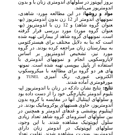
بروز آپوپتوز در سلول­های اندومتری زنان با و بدون
اندومتریوز می
باشد.
مواد و روش­ها:
در این مطالعه مورد- شاهدی،
نمونه­های آندومتر از 12 زن بدون آندومتریوز (به­
عنوان گروه شاهد) و 12 زن با آندومتریوز (به­
عنوان گروه مورد) مورد بررسی قرار گرفته
است. نمونه­های گروه شاهد از بیمارانی تهیه شده
است که بنا به دلایل مختلف برای هیسترکتومی
به بیمارستان زنان مراجعه کرده بودند. در گروه
مورد نیز، تشخیص آندومتریوز بر اساس
لاپاروسکوپی انجام و نمونه­های آندومتری با
استفاده از پایپل بیوپسی تهیه شده است. نمونه­
های هر دو گروه برای مطالعه با میکروسکوپ
الکترونی عبوری، رنگ آمیزی
و
TUNEL
.
مورفومتری آماده شدند
نتایج:
نتایج نشان دادکه در زنان با اندومتریوز اپی­
تلیوم آندومتر یکپارچگی خود را از دست داده بود
و سلول­های اپی­تلیال آن­ها در مقایسه با گروه بدون
آندومتریوز، حاوی هسته­های یوکروماتیک بودند. در
اپی­تلیوم پوششی و غده­ای آندومتر و همچنین در
بین سلول­های استرومای گروه شاهد تعداد زیادی
سلول آپوپتوتیک مشاهده شدند. با این وجود،
سلول­های آپوپتوتیک در آندومتر زنان دارای
اندومتریوز به­ندرت مشاهده شدند. تفاوت تعداد