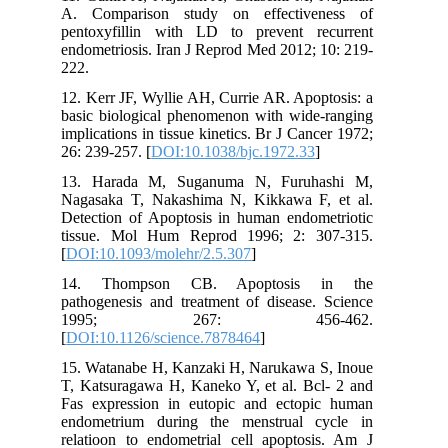
A. Comparison study on effectiveness of
pentoxyfillin with LD to prevent recurrent
endometriosis. Iran J Reprod Med 2012; 10: 219-
222.
12. Kerr JF, Wyllie AH, Currie AR. Apoptosis: a
basic biological phenomenon with wide-ranging
implications in tissue kinetics. Br J Cancer 1972;
26: 239-257. [
DOI:10.1038/bjc.1972.33
]
13. Harada M, Suganuma N, Furuhashi M,
Nagasaka T, Nakashima N, Kikkawa F, et al.
Detection of Apoptosis in human endometriotic
tissue. Mol Hum Reprod 1996; 2: 307-315.
[
DOI:10.1093/molehr/2.5.307
]
14. Thompson CB. Apoptosis in the
pathogenesis and treatment of disease. Science
1995; 267: 456-462.
[
DOI:10.1126/science.7878464
]
15. Watanabe H, Kanzaki H, Narukawa S, Inoue
T, Katsuragawa H, Kaneko Y, et al. Bcl- 2 and
Fas expression in eutopic and ectopic human
endometrium during the menstrual cycle in
relatioon to endometrial cell apoptosis. Am J