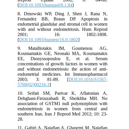
[
DOI:10.1093/humupd/8.1.84
]
8. Dmowski WP, Ding J, Shen J, Rana N,
Fernandez BB, Braun DP. Apoptosis in
endometrial glandular and stromal cell in women
with and without endometriosis. Hum Reprod
2001; 16: 1802-1808.
[
DOI:10.1093/humrep/16.9.1802
]
9. Matalliotakis IM, Goumenou AG,
Koumantakis GE, Neonaki MA, Koumantakis
EE, Dionyssopoulou E, et al. Serum
concentrations of growth factors in women with
and without endometriosis: the action of anti-
endometrial medicines. Int Immunopharmacol
2003; 3: 81-89. [
DOI:10.1016/S1567-
5769(02)00216-3
]
10. Seifati SM, Parivar K, Aflatonian A,
Dehghani-Firouzabadi R, Sheikhha MH. No
association of GSTM1 null polymorphism with
endometriosis in women from central and
southern Iran. Iran J Reprod Med 2012; 10: 23-
28.
11. Gahiri A, Najafian A, Ghasemi M, Najafian