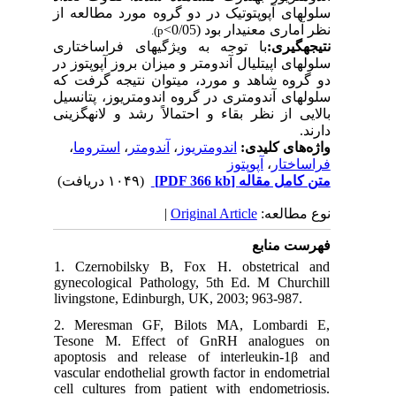
سلول­های آپوپتوتیک در دو گروه مورد مطالعه از
(0/05>
نظر آماری معنی­دار بود
p).
نتیجه­گیری:
با توجه به ویژگی­های فراساختاری
سلول­های اپی­تلیال آندومتر و میزان بروز آپوپتوز در
دو گروه شاهد و مورد، می­توان نتیجه گرفت که
سلول­های آندومتری در گروه اندومتریوز، پتانسیل
بالایی از نظر بقاء و احتمالاً رشد و لانه­گزینی
دارند.
،
استروما
،
آندومتر
،
اندومتریوز
واژه‌های کلیدی:
آپوپتوز
،
فراساختار
(۱۰۴۹ دریافت)
[PDF 366 kb]
متن کامل مقاله
|
Original Article
نوع مطالعه:
فهرست منابع
1. Czernobilsky B, Fox H. obstetrical and
gynecological Pathology, 5th Ed. M Churchill
livingstone, Edinburgh, UK, 2003; 963-987.
2. Meresman GF, Bilots MA, Lombardi E,
Tesone M. Effect of GnRH analogues on
apoptosis and release of interleukin-1β and
vascular endothelial growth factor in endometrial
cell cultures from patient with endometriosis.