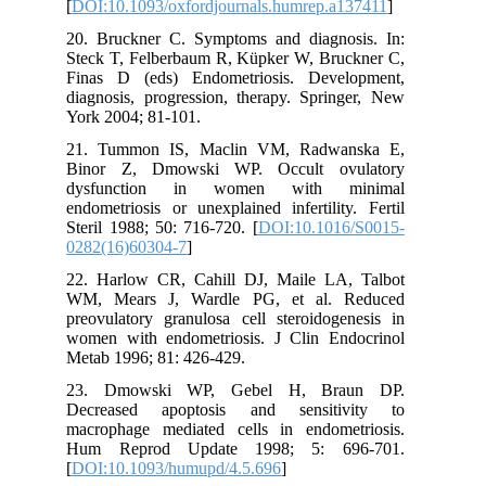
[
DOI:10.1093/oxfordjournals.humrep.a137411
]
20. Bruckner C. Symptoms and diagnosis. In:
Steck T, Felberbaum R, Küpker W, Bruckner C,
Finas D (eds) Endometriosis. Development,
diagnosis, progression, therapy. Springer, New
York 2004; 81-101.
21. Tummon IS, Maclin VM, Radwanska E,
Binor Z, Dmowski WP. Occult ovulatory
dysfunction in women with minimal
endometriosis or unexplained infertility. Fertil
Steril 1988; 50: 716-720. [
DOI:10.1016/S0015-
0282(16)60304-7
]
22. Harlow CR, Cahill DJ, Maile LA, Talbot
WM, Mears J, Wardle PG, et al. Reduced
preovulatory granulosa cell steroidogenesis in
women with endometriosis. J Clin Endocrinol
Metab 1996; 81: 426-429.
23. Dmowski WP, Gebel H, Braun DP.
Decreased apoptosis and sensitivity to
macrophage mediated cells in endometriosis.
Hum Reprod Update 1998; 5: 696-701.
[
DOI:10.1093/humupd/4.5.696
]