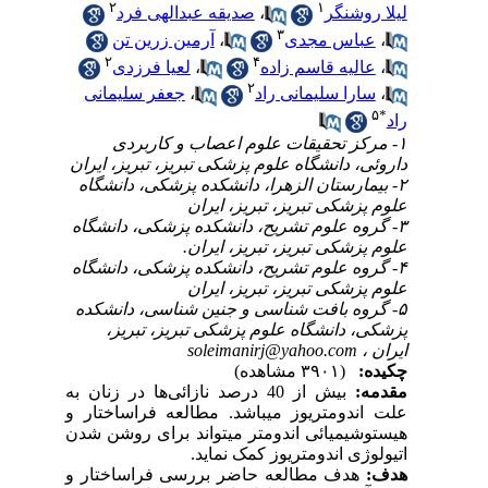
۲
۱
صدیقه عبدالهی فرد
،
لیلا روشنگر
۳
آرمین زرین تن
،
عباس مجدی
،
۲
۴
لعیا فرزدی
،
عالیه قاسم زاده
،
۲
جعفر سلیمانی
،
سارا سلیمانی راد
،
۵
*
راد
۱- مرکز تحقیقات علوم اعصاب و کاربردی
داروئی، دانشگاه علوم پزشکی تبریز، تبریز، ایران
۲- بیمارستان الزهرا، دانشکده پزشکی، دانشگاه
علوم پزشکی تبریز، تبریز، ایران
۳- گروه علوم تشریح، دانشکده پزشکی، دانشگاه
علوم پزشکی تبریز، تبریز، ایران.
۴- گروه علوم تشریح، دانشکده پزشکی، دانشگاه
علوم پزشکی تبریز، تبریز، ایران
۵- گروه بافت شناسی و جنین شناسی، دانشکده
پزشکی، دانشگاه علوم پزشکی تبریز، تبریز،
soleimanirj@yahoo.com
ایران ،
چکیده:
(۳۹۰۱ مشاهده)
مقدمه:
بیش از 40 درصد نازائی
ها در زنان ب
ه
علت اندومتریوز می­باشد. مطالعه فراساختار و
هیستوشیمیائی اندومتر می­تواند برای روشن شدن
اتیولوژی اندومتریوز کمک نماید.
هدف:
هدف مطالعه حاضر بررسی فراساختار و