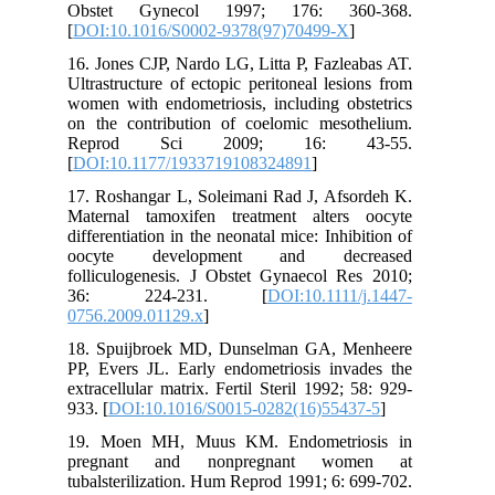
Obstet Gynecol 1997; 176: 360-368.
[
DOI:10.1016/S0002-9378(97)70499-X
]
16. Jones CJP, Nardo LG, Litta P, Fazleabas AT.
Ultrastructure of ectopic peritoneal lesions from
women with endometriosis, including obstetrics
on the contribution of coelomic mesothelium.
Reprod Sci 2009; 16: 43-55.
[
DOI:10.1177/1933719108324891
]
17. Roshangar L, Soleimani Rad J, Afsordeh K.
Maternal tamoxifen treatment alters oocyte
differentiation in the neonatal mice: Inhibition of
oocyte development and decreased
folliculogenesis. J Obstet Gynaecol Res 2010;
36: 224-231. [
DOI:10.1111/j.1447-
0756.2009.01129.x
]
18. Spuijbroek MD, Dunselman GA, Menheere
PP, Evers JL. Early endometriosis invades the
extracellular matrix. Fertil Steril 1992; 58: 929-
933. [
DOI:10.1016/S0015-0282(16)55437-5
]
19. Moen MH, Muus KM. Endometriosis in
pregnant and nonpregnant women at
tubalsterilization. Hum Reprod 1991; 6: 699-702.