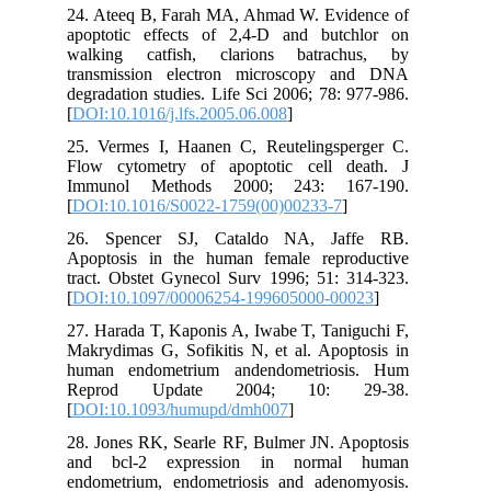
24. Ateeq B, Farah MA, Ahmad W. Evidence of
apoptotic effects of 2,4-D and butchlor on
walking catfish, clarions batrachus, by
transmission electron microscopy and DNA
degradation studies. Life Sci 2006; 78: 977-986.
[
DOI:10.1016/j.lfs.2005.06.008
]
25. Vermes I, Haanen C, Reutelingsperger C.
Flow cytometry of apoptotic cell death. J
Immunol Methods 2000; 243: 167-190.
[
DOI:10.1016/S0022-1759(00)00233-7
]
26. Spencer SJ, Cataldo NA, Jaffe RB.
Apoptosis in the human female reproductive
tract. Obstet Gynecol Surv 1996; 51: 314-323.
[
DOI:10.1097/00006254-199605000-00023
]
27. Harada T, Kaponis A, Iwabe T, Taniguchi F,
Makrydimas G, Sofikitis N, et al. Apoptosis in
human endometrium andendometriosis. Hum
Reprod Update 2004; 10: 29-38.
[
DOI:10.1093/humupd/dmh007
]
28. Jones RK, Searle RF, Bulmer JN. Apoptosis
and bcl-2 expression in normal human
endometrium, endometriosis and adenomyosis.