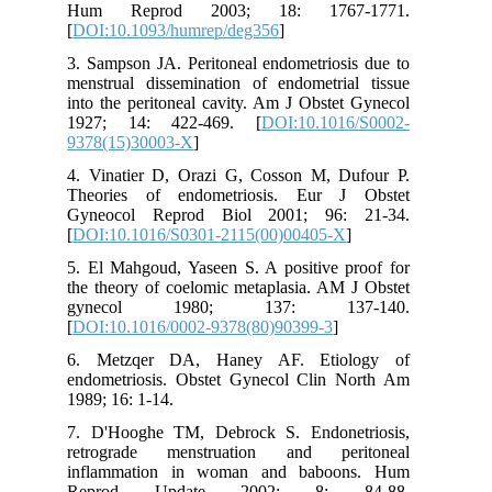
Hum Reprod 2003; 18: 1767-1771.
[
DOI:10.1093/humrep/deg356
]
3. Sampson JA. Peritoneal endometriosis due to
menstrual dissemination of endometrial tissue
into the peritoneal cavity. Am J Obstet Gynecol
1927; 14: 422-469. [
DOI:10.1016/S0002-
9378(15)30003-X
]
4. Vinatier D, Orazi G, Cosson M, Dufour P.
Theories of endometriosis. Eur J Obstet
Gyneocol Reprod Biol 2001; 96: 21-34.
[
DOI:10.1016/S0301-2115(00)00405-X
]
5. El Mahgoud, Yaseen S. A positive proof for
the theory of coelomic metaplasia. AM J Obstet
gynecol 1980; 137: 137-140.
[
DOI:10.1016/0002-9378(80)90399-3
]
6. Metzqer DA, Haney AF. Etiology of
endometriosis. Obstet Gynecol Clin North Am
1989; 16: 1-14.
7. D'Hooghe TM, Debrock S. Endonetriosis,
retrograde menstruation and peritoneal
inflammation in woman and baboons. Hum
Reprod Update 2002; 8: 84-88.