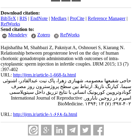
Download citation:
BibTeX
|
RIS
|
EndNote
|
Medlars
|
ProCite
|
Reference Manager
|
RefWorks
Send citation to:
Mendeley
Zotero
RefWorks
Hajishafiha M, Shahbazi Z, Pakniyat A, Oshnouei S, Kiarang N.
Relationship between progesterone level on the day of human
chorionic gonadotropin administration with outcomes of intra-
cytoplasmic sperm injection in infertile couples. IJRM 2015; 13 (7)
:397-402
URL:
http://ijrm.ir/article-1-668-fa.html
حاجی شفیعها معصومه، شهبازی زهرا، پاک نیت عبدالقادر، اشنوئی
سیما، کیارنگ نازیلا. ارتباط بین سطح پروژسترون روز مصرف
گونادوتروپین کوریونیک انسانی با نتایج تزریق داخل سیتوپلاسمی
اسپرم در زوجین نابارور. International Journal of Reproductive
BioMedicine. ۱۳۹۴; ۱۳ (۷) :۳۹۷-۴۰۲
URL:
http://ijrm.ir/article-۱-۶۶۸-fa.html