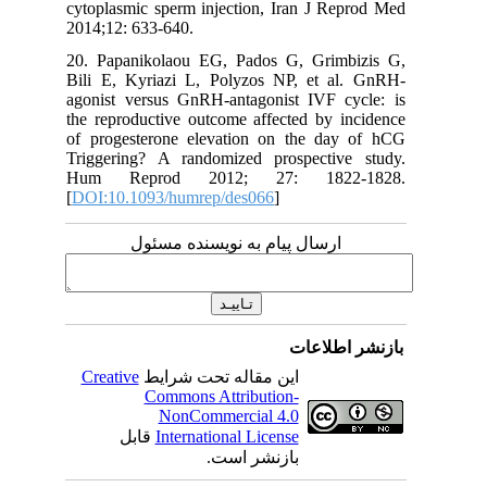
cytoplasmic sperm injection, Iran J Reprod Med
2014;12: 633-640.
20. Papanikolaou EG, Pados G, Grimbizis G,
Bili E, Kyriazi L, Polyzos NP, et al. GnRH-
agonist versus GnRH-antagonist IVF cycle: is
the reproductive outcome affected by incidence
of progesterone elevation on the day of hCG
Triggering? A randomized prospective study.
Hum Reprod 2012; 27: 1822-1828.
[
DOI:10.1093/humrep/des066
]
ارسال پیام به نویسنده مسئول
بازنشر اطلاعات
Creative
این مقاله تحت شرایط
Commons Attribution-
NonCommercial 4.0
قابل
International License
بازنشر است.