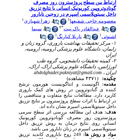
ارتباط بین سطح پروژسترون روز مصرف
گونادوتروپین کوریونیک انسانی با نتایج تزریق
داخل سیتوپلاسمی اسپرم در زوجین نابارور
۱
۱
زهرا شهبازی
،
معصومه حاجی شفیعها
۲
*
سیما
،
عبدالقادر پاک نیت
،
۱
۱
نازیلا کیارنگ
،
اشنوئی
۱- مرکز تحقیقات بهداشت باروری، گروه زنان و
زایمان، دانشگاه علوم پزشکی ارومیه، ارومیه‌،
ایران
۲- کمیته تحقیقات دانشجویی، گروه طب
اورژانس، دانشگاه علوم پزشکی اراک، اراک،
abdolghader.pakniyat@gmail.com
ایران ،
چکیده:
(۴۳۷۱ مشاهده)
مقدمه:
اگونیست و انتاگونیست هورمون ترشح
کننده ی گنادوتروپین در روش های کمک باروری
کاربرد دارد. مطالعات ننایج متفاوت و متناقضی را
در ارتباط با اثرات سطح پروژسترون بر نتایج تزریق
داخل سیتوپلاسمی اسپرم نشان داده اند.
هدف:
هدف این مطالعه بررسی اثر سطح سرمی
پروژسترون روز مصرف
گونادوتروپین کوریونیک
انسانی
روی نتایج درمان به روش تزریق داخل
سیتوپلاسمی اسپرم در زنان نابارور می باشد.
مواد و روش ها:
249 زوج ناباروری کاندید تزریق