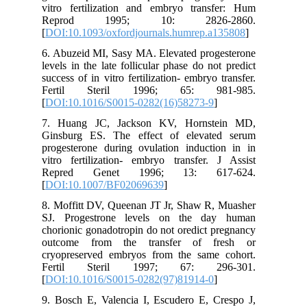
vitro fertilization and embryo transfer: Hum
Reprod 1995; 10: 2826-2860.
[
DOI:10.1093/oxfordjournals.humrep.a135808
]
6. Abuzeid MI, Sasy MA. Elevated progesterone
levels in the late follicular phase do not predict
success of in vitro fertilization- embryo transfer.
Fertil Steril 1996; 65: 981-985.
[
DOI:10.1016/S0015-0282(16)58273-9
]
7. Huang JC, Jackson KV, Hornstein MD,
Ginsburg ES. The effect of elevated serum
progesterone during ovulation induction in in
vitro fertilization- embryo transfer. J Assist
Repred Genet 1996; 13: 617-624.
[
DOI:10.1007/BF02069639
]
8. Moffitt DV, Queenan JT Jr, Shaw R, Muasher
SJ. Progestrone levels on the day human
chorionic gonadotropin do not oredict pregnancy
outcome from the transfer of fresh or
cryopreserved embryos from the same cohort.
Fertil Steril 1997; 67: 296-301.
[
DOI:10.1016/S0015-0282(97)81914-0
]
9. Bosch E, Valencia I, Escudero E, Crespo J,