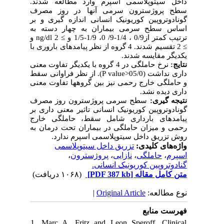
داخل سیتوپلاسمی اسپرم وارد مطالعه شدند.
سطح پروژسترون سرمی آنها در روز مصرف
گونادوتروپین کوریونیک انسانی
اندازه گیری و بر
اساس سطح سرمی بیماران به چهار دسته به
و
ng/dl
0/9 ، 9-1/4/ 0، 1/5-1/9 و ≥ 2
ترتیب کمتر از
باروری با
تقسیم شدند. 4 گروه از نظر پیامدهای
≥ 2
یکدیگر مقایسه شدند.
نتایج:
نرخ حاملگی در 4 گروه با یکدیگر تفاوت معنی
از نظر فراوانی سقط
).
P value
داری نداشت (05/0<
و حاملگی خارج رحمی نیز بین گروهها تفاوت معنی
داری دیده نشد.
نتیجه
گیری:
سطح سرمی پروژسترون روز مصرف
گونادوتروپین کوریونیک انسانی
تاثیر معنی داری بر
پیامدهای بارداری شامل سقط، حاملگی خارج
رحمی و میزان حاملگی در بیماران تحت درمان به
روش تزریق داخل سیتوپلاسمی اسپرم ندارد.
واژه‌های کلیدی:
تزریق داخل سیتوپلاسمی
،
پروژسترون
،
نازایی
،
حاملگی
،
اسپرم
گنادوتروپین کوریونیک انسانی.
(۱۰۶۸ دریافت)
[PDF 387 kb]
متن کامل مقاله
|
Original Article
نوع مطالعه:
فهرست منابع
1. Marc A. Fritz and Leon Speroff. Clinical