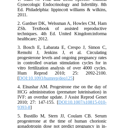
Gynecologic Endocrinology and Infertility. 8th
Ed. Philadelphia: lippincott williams & wilkins,
2011.
2. Gardner DK, Welssman A, Howles CM, Ham
ZSh. Textbook of assisted reproductive
techniques. 4th Ed. United Kingdom:informa
healthcare; 2012.
3. Bosch E, Labarata E, Crespo J, Simon C,
Remohi J, Jenkins J, et al. Circulating
progesterone levels and ongoing pregnancy rates
in controlled ovarian stimulation cycles for in
vitro fertilization analysis of over 4000 cycles.
Hum Reprod 2010; 25: 2092-2100.
[
DOI:10.1093/humrep/deq125
]
4. Elnashar AM. Progestrone rise on the day of
HCG administration (premature luteinisation) in
IVF: an overdue update. J Assist Reprod Genet
2010; 27: 147-155. [
DOI:10.1007/s10815-010-
9393-8
]
5. Bustillo M, Stern JJ, Coulam CB. Serum
progesterone at the time of human chorionic
gonadotropin dose not predict pregnancy in in-