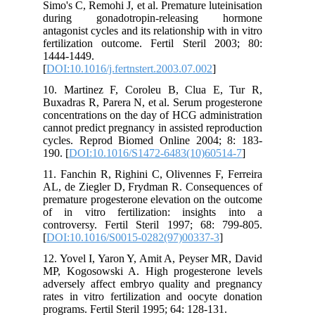
Simo's C, Remohi J, et al. Premature luteinisation
during gonadotropin-releasing hormone
antagonist cycles and its relationship with in vitro
fertilization outcome. Fertil Steril 2003; 80:
1444-1449.
[
DOI:10.1016/j.fertnstert.2003.07.002
]
10. Martinez F, Coroleu B, Clua E, Tur R,
Buxadras R, Parera N, et al. Serum progesterone
concentrations on the day of HCG administration
cannot predict pregnancy in assisted reproduction
cycles. Reprod Biomed Online 2004; 8: 183-
190. [
DOI:10.1016/S1472-6483(10)60514-7
]
11. Fanchin R, Righini C, Olivennes F, Ferreira
AL, de Ziegler D, Frydman R. Consequences of
premature progesterone elevation on the outcome
of in vitro fertilization: insights into a
controversy. Fertil Steril 1997; 68: 799-805.
[
DOI:10.1016/S0015-0282(97)00337-3
]
12. Yovel I, Yaron Y, Amit A, Peyser MR, David
MP, Kogosowski A. High progesterone levels
adversely affect embryo quality and pregnancy
rates in vitro fertilization and oocyte donation
programs. Fertil Steril 1995; 64: 128-131.