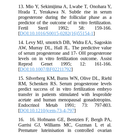
13. Mio Y, Sekimijima A, Lwabe T, Onohara Y,
Hrada T, Yerakawa N. Subtle rise in serum
progesterone during the follicular phase as a
predictor of the outcome of in vitro fertilization.
Fertil Steril 1992; 58: 159-166.
[
DOI:10.1016/S0015-0282(16)55154-1
]
14. Levy MJ, smotrich DB, Widra EA, Sagoskin
AW, Murray DL, Hall JL. The predictive value
of serum progesterone and 17- OH progesterone
levels on in vitro fertilization outcome. Assist
Reprod Genet 1995; 12: 161-166.
[
DOI:10.1007/BF02211792
]
15. Silverberg KM, Burns WN, Olive DL, Riehl
RM, Schenken RS. Serum progesterone levels
predict success of in vitro fertilization embryo
transfer in patients stimulated with leuprolide
acetate and human menopausal gonadotropins.
Endocrinol Metab 1991; 73: 797-803.
[
DOI:10.1210/jcem-73-4-797
]
16. 16. Hofmann GE, Bentzien F, Bergh PA,
Garrisi GJ, Williams MC, Guzman I, et al.
Premature luteinisation in controlled ovarian