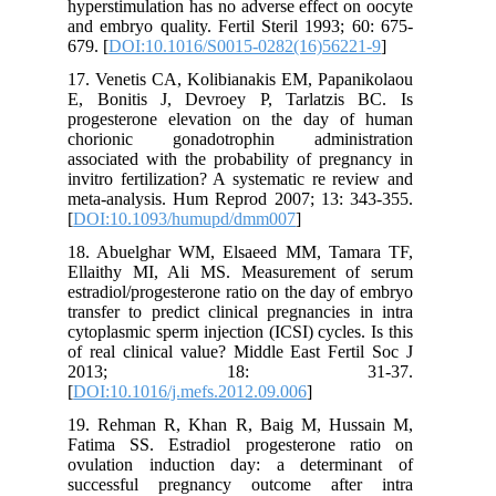
hyperstimulation has no adverse effect on oocyte
and embryo quality. Fertil Steril 1993; 60: 675-
679. [
DOI:10.1016/S0015-0282(16)56221-9
]
17. Venetis CA, Kolibianakis EM, Papanikolaou
E, Bonitis J, Devroey P, Tarlatzis BC. Is
progesterone elevation on the day of human
chorionic gonadotrophin administration
associated with the probability of pregnancy in
invitro fertilization? A systematic re review and
meta-analysis. Hum Reprod 2007; 13: 343-355.
[
DOI:10.1093/humupd/dmm007
]
18. Abuelghar WM, Elsaeed MM, Tamara TF,
Ellaithy MI, Ali MS. Measurement of serum
estradiol/progesterone ratio on the day of embryo
transfer to predict clinical pregnancies in intra
cytoplasmic sperm injection (ICSI) cycles. Is this
of real clinical value? Middle East Fertil Soc J
2013; 18: 31-37.
[
DOI:10.1016/j.mefs.2012.09.006
]
19. Rehman R, Khan R, Baig M, Hussain M,
Fatima SS. Estradiol progesterone ratio on
ovulation induction day: a determinant of
successful pregnancy outcome after intra