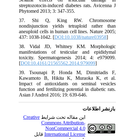
streptozotocin-induced diabetes rats. Avicenna J
Phytomed 2013; 3: 347-355.
37. Shi Q, King RW. Chromosome
nondisjunction yields tetraploid rather than
aneuploid cells in human cell lines. Nature 2005;
437: 1038-1042. [
DOI:10.1038/nature03958
]
38. Vidal JD, Whitney KM. Morphologic
manifestations of testicular and epididymal
toxicity. Spermatogenesis 2014; 4: e979099.
[
DOI:10.4161/21565562.2014.979099
]
39. Tsounapi P, Honda M, Dimitriadis F,
Kawamoto B, Hikita K, Muraoka K, et al.
Impact of antioxidants on seminal vesicles
function and fertilizing potential in diabetic rats.
Asian J Androl 2016; 19: 639-646.
بازنشر اطلاعات
Creative
این مقاله تحت شرایط
Commons Attribution-
NonCommercial 4.0
قابل
International License