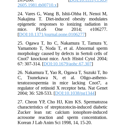
2605.1981.tb00710.x
]
24. Vares G, Wang B, Ishii-Ohba H, Nenoi M,
Nakajima T. Diet-induced obesity modulates
epigenetic responses to ionizing radiation in
mice. PLoS One 2014; e106277.
[
DOI:10.1371/journal.pone.0106277
]
25. Ogawa T, Ito C, Nakamura T, Tamura Y,
Yamamoto T, Noda T, et al. Abnormal sperm
morphology caused by defects in Sertoli cells of
Cnot7 knockout mice. Arch Histol Cytol 2004;
67: 307-314. [
DOI:10.1679/aohc.67.307
]
26. Nakamura T, Yao R, Ogawa T, Suzuki T, Ito
C, Tsunekawa N, et al. Oligo-astheno-
teratozoospermia in mice lacking Cnot7, a
regulator of retinoid X receptor beta. Nat Genet
2004; 36: 528-533. [
DOI:10.1038/ng1344
]
27. Cheon YP, Cho HJ, Kim KS. Spermatozoa
characteristics of streptozotocin-induced diabetic
Zucker lean rat: calcium ionophore-induced
acrosome reaction and sperm concentration.
Korean J Lab Anim Sci 1998, 14, 15-20.