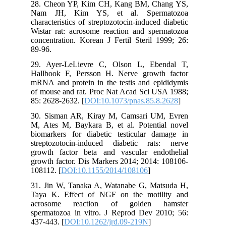
28. Cheon YP, Kim CH, Kang BM, Chang YS,
Nam JH, Kim YS, et al. Spermatozoa
characteristics of streptozotocin-induced diabetic
Wistar rat: acrosome reaction and spermatozoa
concentration. Korean J Fertil Steril 1999; 26:
89-96.
29. Ayer-LeLievre C, Olson L, Ebendal T,
Hallbook F, Persson H. Nerve growth factor
mRNA and protein in the testis and epididymis
of mouse and rat. Proc Nat Acad Sci USA 1988;
85: 2628-2632. [
DOI:10.1073/pnas.85.8.2628
]
30. Sisman AR, Kiray M, Camsari UM, Evren
M, Ates M, Baykara B, et al. Potential novel
biomarkers for diabetic testicular damage in
streptozotocin-induced diabetic rats: nerve
growth factor beta and vascular endothelial
growth factor. Dis Markers 2014; 2014: 108106-
108112. [
DOI:10.1155/2014/108106
]
31. Jin W, Tanaka A, Watanabe G, Matsuda H,
Taya K. Effect of NGF on the motility and
acrosome reaction of golden hamster
spermatozoa in vitro. J Reprod Dev 2010; 56:
437-443. [
DOI:10.1262/jrd.09-219N
]