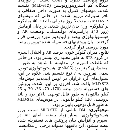
گروه پنج
تایی: کنترل و دیابت ناشی از دوزهای
چندگانه کم استروپتوزوتوسین (
) تقسیم
MLD-STZ
شدند. موش­های کنترل به صورت داخل صفاقی با
بافر سیترات تزریق شدند، در حالی که موش­های
به مدت 5 روز متوالی با
40 میلی­گرم
STZ
MLD-STZ
بر کیلوگرم وزن بدن تزریق شدند. در پایان آزمایش
(روز 40)، پارامترهای تولیدمثلی، وضعیت
و
AR
هیستوپاتولوژی بیضه و اپیدیدیم مورد بررسی قرار
گرفتند. بیان پروتئین­های فسفریله شده تیروزین بیضه
مورد بررسی قرار گرفت.
نتایج:
میزان گلوکز خون، درصد
و اختلال اسپرم
AR
در گروه
به طور معنی­داری بیشتر بود، در حالی
STZ
که غلظت اسپرم در مقایسه با شاهد به طور
معنی­داری کمتر بود (0/05>p
). هیستوپاتولوژی توبول
سمی نفروس به 7 نوع تقسیم شد. علاوه بر این،
سلول
های گرد فراوان در لومن اپیدیدیم موش
های
یافت شد. افزون بر این، شدت پروتئین
MLD-STZ
های فسفریله شده بیضه (170، 70، 36، 30 و 25
کیلو دالتون) به طور قابل توجهی بالاتر بود و باند
پروتئینی 120 کیلو دالتونی در موش
های
MLD-STZ
به طور قابل توجهی پایین
تر بود.
نتیجه­گیری:
ناشی از
سبب بروز
MLD-STZ
DM
هیستوپاتولوژی بسیار زیاد بیضه، القای
در
AR
اسپرم و افزایش بیان پروتئین های فسفریله شده
بیضه می
شود. این یافته­ها می­تواند برخی از مکانیسم­