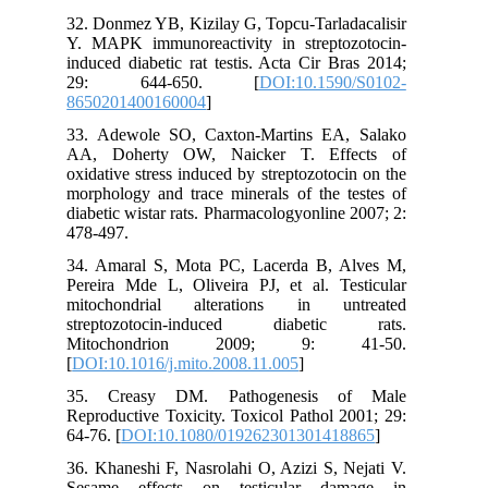
32. Donmez YB, Kizilay G, Topcu-Tarladacalisir
Y. MAPK immunoreactivity in streptozotocin-
induced diabetic rat testis. Acta Cir Bras 2014;
29: 644-650. [
DOI:10.1590/S0102-
8650201400160004
]
33. Adewole SO, Caxton-Martins EA, Salako
AA, Doherty OW, Naicker T. Effects of
oxidative stress induced by streptozotocin on the
morphology and trace minerals of the testes of
diabetic wistar rats. Pharmacologyonline 2007; 2:
478-497.
34. Amaral S, Mota PC, Lacerda B, Alves M,
Pereira Mde L, Oliveira PJ, et al. Testicular
mitochondrial alterations in untreated
streptozotocin-induced diabetic rats.
Mitochondrion 2009; 9: 41-50.
[
DOI:10.1016/j.mito.2008.11.005
]
35. Creasy DM. Pathogenesis of Male
Reproductive Toxicity. Toxicol Pathol 2001; 29:
64-76. [
DOI:10.1080/019262301301418865
]
36. Khaneshi F, Nasrolahi O, Azizi S, Nejati V.
Sesame effects on testicular damage in