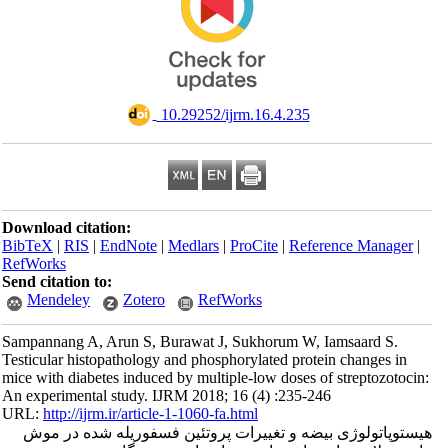
‎ 10.29252/ijrm.16.4.235
Download citation:
BibTeX
|
RIS
|
EndNote
|
Medlars
|
ProCite
|
Reference Manager
|
RefWorks
Send citation to:
Mendeley
Zotero
RefWorks
Sampannang A, Arun S, Burawat J, Sukhorum W, Iamsaard S.
Testicular histopathology and phosphorylated protein changes in
mice with diabetes induced by multiple-low doses of streptozotocin:
An experimental study. IJRM 2018; 16 (4) :235-246
URL:
http://ijrm.ir/article-1-1060-fa.html
هیستوپاتولوژی بیضه و تغییرات پروتئین فسفوریله شده در موش