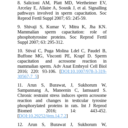
8. Salicioni AM, Platt MD, Wertheimer EV,
Arcelay E, Allaire A, Sosnik J, et al. Signalling
pathways involved in sperm capacitation. Soc
Reprod Fertil Suppl 2007; 65: 245-59.
9. Shivaji S, Kumar V, Mitra K, Jha KN.
Mammalian sperm capacitation: role of
phosphotyrosine proteins. Soc Reprod Fertil
Suppl 2007; 63: 295-312.
10. Stival C, Puga Molina Ldel C, Paudel B,
Buffone MG, Visconti PE, Krapf D. Sperm
capacitation and acrosome reaction in
mammalian sperm. Adv Anat Embryol Cell Biol
2016; 220: 93-106. [
DOI:10.1007/978-3-319-
30567-7_5
]
11. Arun S, Burawat, J, Sukhorum W,
Sampannang A, Maneenin C, Iamsaard S.
Chronic restraint stress induces sperm acrosome
reaction and changes in testicular tyrosine
phosphorylated proteins in rats. Int J Reprod
Biomed 2016; 14: 443-452.
[
DOI:10.29252/ijrm.14.7.2
]
12. Arun S, Burawat J, Sukhorum W,