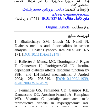
های کم باروری/ناباروری را در مردان دیابتی
مشخص کند.
،
پروتئین فسفریلیتیک
،
دیابت
واژه‌های کلیدی:
موش.
،
استرپتوزوتوسین
(۱۴۴۴ دریافت)
[PDF 937 kb]
متن کامل مقاله
|
Original Article
نوع مطالعه:
فهرست منابع
1. Bhattacharya SM, Ghosh M, Nandi N.
Diabetes mellitus and abnormalities in semen
analysis. J Obstet Gynaecol Res 2014; 40: 167-
171. [
DOI:10.1111/jog.12149
]
2. Ballester J, Munoz MC, Dominguez J, Rigau
T, Guinovart JJ, Rodriguez-Gil JE. Insulin-
dependent diabetes affects testicular function by
FSH- and LH-linked mechanisms. J Androl
2004; 25: 706-719. [
DOI:10.1002/j.1939-
4640.2004.tb02845.x
]
3. Fernandes GS, Fernandez CD, Campos KE,
Damasceno DC, Anselmo-Franci JA, Kempinas
WD. Vitamin C partially attenuates male
reproductive deficits in hyperglycemic rats.