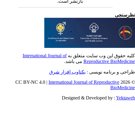
بازنشر است.
رسنجی
International Journal of
یه حقوق این وب سایت متعلق به
می باشد.
Reproductive BioMedici
طراحی و برنامه نویسی
یکتاوب افزار شرق
International Journal of Reproductive
© 202
BioMedici
Designed & Developed by :
Yektaw