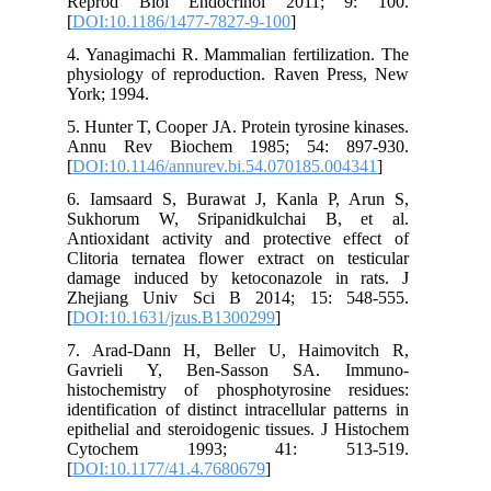
Reprod Biol Endocrinol 2011; 9: 100.
[
DOI:10.1186/1477-7827-9-100
]
4. Yanagimachi R. Mammalian fertilization. The
physiology of reproduction. Raven Press, New
York; 1994.
5. Hunter T, Cooper JA. Protein tyrosine kinases.
Annu Rev Biochem 1985; 54: 897-930.
[
DOI:10.1146/annurev.bi.54.070185.004341
]
6. Iamsaard S, Burawat J, Kanla P, Arun S,
Sukhorum W, Sripanidkulchai B, et al.
Antioxidant activity and protective effect of
Clitoria ternatea flower extract on testicular
damage induced by ketoconazole in rats. J
Zhejiang Univ Sci B 2014; 15: 548-555.
[
DOI:10.1631/jzus.B1300299
]
7. Arad-Dann H, Beller U, Haimovitch R,
Gavrieli Y, Ben-Sasson SA. Immuno-
histochemistry of phosphotyrosine residues:
identification of distinct intracellular patterns in
epithelial and steroidogenic tissues. J Histochem
Cytochem 1993; 41: 513-519.
[
DOI:10.1177/41.4.7680679
]