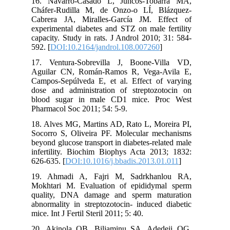
16. Navarro-Casado L, Juncos-Tobarra MA,
Cháfer-Rudilla M, de Onzo-o LÍ, Blázquez-
Cabrera JA, Miralles-García JM. Effect of
experimental diabetes and STZ on male fertility
capacity. Study in rats. J Androl 2010; 31: 584-
592. [
DOI:10.2164/jandrol.108.007260
]
17. Ventura-Sobrevilla J, Boone-Villa VD,
Aguilar CN, Román-Ramos R, Vega-Avila E,
Campos-Sepúlveda E, et al. Effect of varying
dose and administration of streptozotocin on
blood sugar in male CD1 mice. Proc West
Pharmacol Soc 2011; 54: 5-9.
18. Alves MG, Martins AD, Rato L, Moreira PI,
Socorro S, Oliveira PF. Molecular mechanisms
beyond glucose transport in diabetes-related male
infertility. Biochim Biophys Acta 2013; 1832:
626-635. [
DOI:10.1016/j.bbadis.2013.01.011
]
19. Ahmadi A, Fajri M, Sadrkhanlou RA,
Mokhtari M. Evaluation of epididymal sperm
quality, DNA damage and sperm maturation
abnormality in streptozotocin- induced diabetic
mice. Int J Fertil Steril 2011; 5: 40.
20. Akinola OB, Biliaminu SA, Adedeji OG,