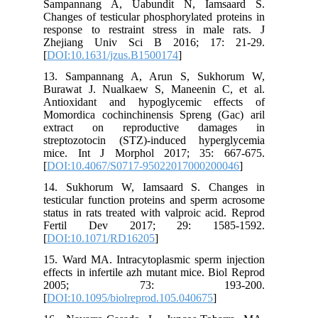
Sampannang A, Uabundit N, Iamsaard S.
Changes of testicular phosphorylated proteins in
response to restraint stress in male rats. J
Zhejiang Univ Sci B 2016; 17: 21-29.
[
DOI:10.1631/jzus.B1500174
]
13. Sampannang A, Arun S, Sukhorum W,
Burawat J. Nualkaew S, Maneenin C, et al.
Antioxidant and hypoglycemic effects of
Momordica cochinchinensis Spreng (Gac) aril
extract on reproductive damages in
streptozotocin (STZ)-induced hyperglycemia
mice. Int J Morphol 2017; 35: 667-675.
[
DOI:10.4067/S0717-95022017000200046
]
14. Sukhorum W, Iamsaard S. Changes in
testicular function proteins and sperm acrosome
status in rats treated with valproic acid. Reprod
Fertil Dev 2017; 29: 1585-1592.
[
DOI:10.1071/RD16205
]
15. Ward MA. Intracytoplasmic sperm injection
effects in infertile azh mutant mice. Biol Reprod
2005; 73: 193-200.
[
DOI:10.1095/biolreprod.105.040675
]