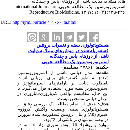
های مبتلا به دیابت ناشی از دوزهای پایین و چندگانه
استرپتوزوتوسین: یک مطالعه تجربی. International Journal of
Reproductive BioMedicine. ۱۳۹۷; ۱۶ (۴) :۲۳۵-۲۴۶
URL:
http://ijrm.ir/article-۱-۱۰۶۰-fa.html
هیستوپاتولوژی بیضه و تغییرات پروتئین
فسفوریله شده در موش های مبتلا به دیابت
ناشی از دوزهای پایین و چندگانه
استرپتوزوتوسین: یک مطالعه تجربی
چکیده:
(۴۷۸۶ مشاهده)
مقدمه:
مدل دیابتی ناشی از استرپتوزوتوسین
ای برای ارزیابی اثرات
) به طور گسترده
(
STZ
نامطلوب دیابت بر پارامترهای اسپرماتوژنز و
استروئیدوژنز بیضه مورد استفاده قرار می
گیرد. با
این حال، مکانیسم واقعی کم
باروری/ناباروری در
مردان دیابتی مشخص نیست.
هدف:
هدف از انجام مطالعه یک بررسی دقیق از
هیستوپاتولوژی بیضه، وضعیت واکنش آکروزوم
اسپرم (
) و بیان پروتئین فسفوریله شده تیروزین
AR
در بیضه موش­های نر ناشی از
بود.
TZ
موارد و روش­ها:
10 موش سوری نژاد
به دو
ICR