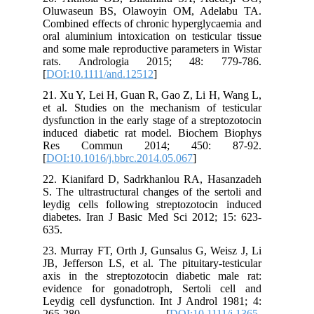
Oluwaseun BS, Olawoyin OM, Adelabu TA.
Combined effects of chronic hyperglycaemia and
oral aluminium intoxication on testicular tissue
and some male reproductive parameters in Wistar
rats. Andrologia 2015; 48: 779-786.
[
DOI:10.1111/and.12512
]
21. Xu Y, Lei H, Guan R, Gao Z, Li H, Wang L,
et al. Studies on the mechanism of testicular
dysfunction in the early stage of a streptozotocin
induced diabetic rat model. Biochem Biophys
Res Commun 2014; 450: 87-92.
[
DOI:10.1016/j.bbrc.2014.05.067
]
22. Kianifard D, Sadrkhanlou RA, Hasanzadeh
S. The ultrastructural changes of the sertoli and
leydig cells following streptozotocin induced
diabetes. Iran J Basic Med Sci 2012; 15: 623-
635.
23. Murray FT, Orth J, Gunsalus G, Weisz J, Li
JB, Jefferson LS, et al. The pituitary-testicular
axis in the streptozotocin diabetic male rat:
evidence for gonadotroph, Sertoli cell and
Leydig cell dysfunction. Int J Androl 1981; 4:
265-280. [
DOI:10.1111/j.1365-