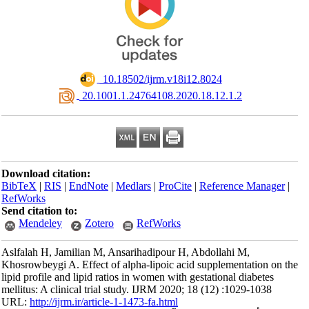
‎ 10.18502/ijrm.v18i12.8024
‎ 20.1001.1.24764108.2020.18.12.1.2
Download citation:
BibTeX
|
RIS
|
EndNote
|
Medlars
|
ProCite
|
Reference Manager
|
RefWorks
Send citation to:
Mendeley
Zotero
RefWorks
Aslfalah H, Jamilian M, Ansarihadipour H, Abdollahi M,
Khosrowbeygi A. Effect of alpha-lipoic acid supplementation on the
lipid profile and lipid ratios in women with gestational diabetes
mellitus: A clinical trial study. IJRM 2020; 18 (12) :1029-1038
URL:
http://ijrm.ir/article-1-1473-fa.html