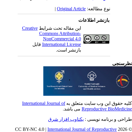
نوع مطالعه:
Original Article
|
بازنشر اطلاعات
این مقاله تحت شرایط
Creative
Commons Attribution-
NonCommercial 4.0
International License
قابل
بازنشر است.
رسنجی
یه حقوق این وب سایت متعلق به
International Journal of
Reproductive BioMedici
می باشد.
احی و برنامه نویسی :
یکتاوب افزار شرق
International Journal of Reproductive
© 202