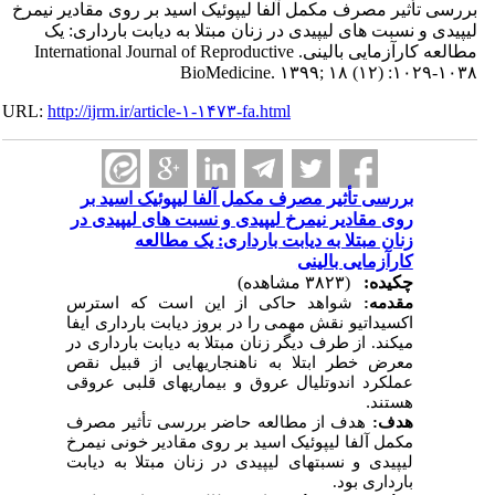
بررسی تأثیر مصرف مکمل آلفا لیپوئیک اسید بر روی مقادیر نیمرخ
لیپیدی و نسبت های لیپیدی در زنان مبتلا به دیابت بارداری: یک
مطالعه کارآزمایی بالینی. International Journal of Reproductive
BioMedicine. ۱۳۹۹; ۱۸ (۱۲) :۱۰۲۹-۱۰۳۸
URL:
http://ijrm.ir/article-۱-۱۴۷۳-fa.html
بررسی تأثیر مصرف مکمل آلفا لیپوئیک اسید بر
روی مقادیر نیمرخ لیپیدی و نسبت های لیپیدی در
زنان مبتلا به دیابت بارداری: یک مطالعه
کارآزمایی بالینی
چکیده:
(۳۸۲۳ مشاهده)
مقدمه:
شواهد حاکی از این است که استرس
اکسیداتیو نقش مهمی را در بروز دیابت بارداری ایفا
می­کند. از طرف دیگر زنان مبتلا به دیابت بارداری در
معرض خطر ابتلا به ناهنجاری­هایی از قبیل نقص
عملکرد اندوتلیال عروق و بیماری­های قلبی عروقی
هستند
.
هدف:
هدف از مطالعه حاضر بررسی تأثیر مصرف
مکمل آلفا لیپوئیک اسید بر روی مقادیر خونی نیمرخ
لیپیدی و نسبت­های لیپیدی در زنان مبتلا به دیابت
بارداری بود.