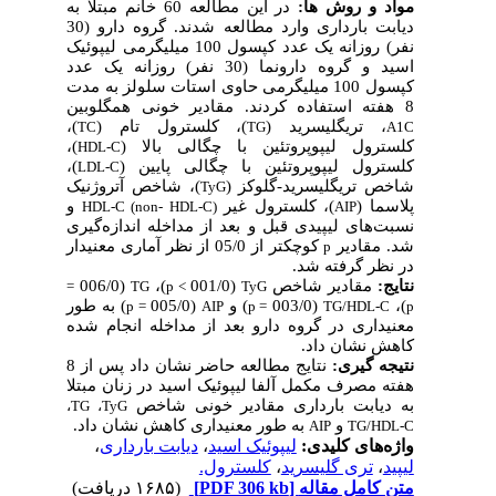
مواد و روش ­ها:
در این مطالعه 60 خانم مبتلا به
دیابت بارداری وارد مطالعه شدند. گروه دارو (30
نفر) روزانه یک عدد کپسول 100 میلی­گرمی لیپوئیک
اسید و گروه دارونما (30 نفر) روزانه یک عدد
کپسول 100 میلی­گرمی حاوی استات سلولز به مدت
8 هفته استفاده کردند. مقادیر خونی همگلوبین
، تری­گلیسرید (
)، کلسترول تام (
)،
TC
TG
A1C
کلسترول لیپوپروتئین با چگالی بالا (
)،
HDL-C
کلسترول لیپوپروتئین با چگالی پایین (
)،
LDL-C
شاخص تری­گلیسرید
-
گلوکز (
)، شاخص آتروژنیک
TyG
پلاسما (
)، کلسترول غیر
و
HDL-C (non- HDL-C)
AIP
نسبت
های لیپیدی قبل و بعد از مداخله اندازه
گیری
شد. مقادیر
کوچکتر از 05/0 از نظر آماری معنی­دار
p
در نظر گرفته شد.
نتایج:
مقادیر شاخص
(001/0
)،
(006/0
=
TG
p
>
TyG
)،
(003/0
) و
(005/0
) به طور
p
=
AIP
p
=
TG/HDL-C
p
معنی­داری در گروه دارو بعد از مداخله انجام شده
کاهش نشان داد.
نتیجه­ گیری:
نتایج مطالعه حاضر نشان داد پس از 8
هفته مصرف مکمل آلفا لیپوئیک اسید در زنان مبتلا
به دیابت بارداری مقادیر خونی شاخص
،
TG
،
TyG
و
به طور معنی­داری کاهش نشان داد.
AIP
TG/HDL-C
واژه‌های کلیدی:
لیپوئیک اسید
،
دیابت بارداری
،
لیپید
،
تری گلیسرید
،
کلسترول.
متن کامل مقاله
[PDF 306 kb]
(۱۶۸۵ دریافت)