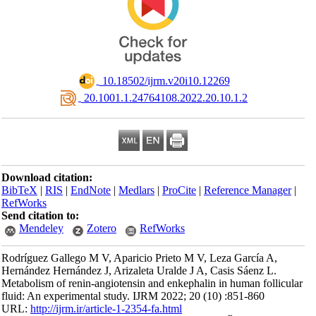
‎ 10.18502/ijrm.v20i10.12269
‎ 20.1001.1.24764108.2022.20.10.1.2
Download citation:
BibTeX
|
RIS
|
EndNote
|
Medlars
|
ProCite
|
Reference Manager
|
RefWorks
Send citation to:
Mendeley
Zotero
RefWorks
Rodríguez Gallego M V, Aparicio Prieto M V, Leza García A,
Hernández Hernández J, Arizaleta Uralde J A, Casis Sáenz L.
Metabolism of renin-angiotensin and enkephalin in human follicular
fluid: An experimental study. IJRM 2022; 20 (10) :851-860
URL:
http://ijrm.ir/article-1-2354-fa.html