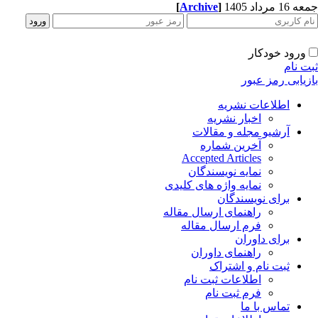
1 مرداد 1405
]
Archive
[
ورود خودکار
ت نام
زیابی رمز عبور
اطلاعات نشریه
اخبار نشریه
آرشیو مجله و مقالات
آخرین شماره
Accepted Articles
نمایه نویسندگان
نمایه واژه های کلیدی
برای نویسندگان
راهنمای ارسال مقاله
فرم ارسال مقاله
برای داوران
راهنمای داوران
ثبت نام و اشتراک
اطلاعات ثبت نام
فرم ثبت نام
تماس با ما