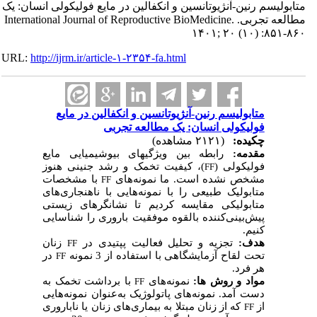
متابولیسم رنین-آنژیوتانسین و انکفالین در مایع فولیکولی انسان: یک
مطالعه تجربی. International Journal of Reproductive BioMedicine.
۱۴۰۱; ۲۰ (۱۰) :۸۵۱-۸۶۰
URL:
http://ijrm.ir/article-۱-۲۳۵۴-fa.html
متابولیسم رنین-آنژیوتانسین و انکفالین در مایع
فولیکولی انسان: یک مطالعه تجربی
چکیده:
(۲۱۲۱ مشاهده)
مقدمه:
رابطه بین ویژگی­های بیوشیمیایی مایع
فولیکولی (
)، کیفیت تخمک و رشد جنینی هنوز
FF
مشخص نشده است. ما نمونه‌های
با مشخصات
FF
متابولیک طبیعی را با نمونه‌هایی با ناهنجاری‌های
متابولیکی مقایسه کردیم تا نشانگرهای زیستی
پیش‌بینی‌کننده بالقوه موفقیت باروری را شناسایی
کنیم.
هدف:
تجزیه و تحلیل فعالیت پپتیدی در
زنان
FF
تحت لقاح آزمایشگاهی با استفاده از 3 نمونه
در
FF
هر فرد.
مواد و روش­ ها:
نمونه‌های
با برداشت تخمک به
FF
دست آمد. نمونه‌های پاتولوژیک به‌عنوان نمونه‌هایی
از
که از زنان مبتلا به بیماری‌های زنان یا ناباروری
FF