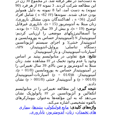
به ‌دست‌آمد در نظر گرفته شد. در مجموع 30 زن در
این مطالعه شرکت کردند. 3 نمونه
از هر فرد (90
FF
نمونه) به دست آمد، اما 8 نمونه به دلیل همولیز
بودن حذف شدند. نمونه
ها (
82
) شامل افراد
n =
FF
کنترل (36
، اهداکنندگان بدون مشکل باروری)،
n =
زنان مبتلا به آندومتریوز (15
)، ناباروری غیرقابل
n =
توضیح (19
)، و بیش از 39 سال (12
) بودند.
n
=
n
=
ما آنسفالینرژیک­های موضعی را ارزیابی کردیم:
آمینوپپتیداز
(آمینوپپتیداز حساس به پورومایسین و
N
اندوپپتیداز خنثی)؛ و اجزای سیستم آنژیوتانسین
دستگاه تناسلی: پرولیل-اندوپپتیداز،
،
APN
آسپارتات-آمینوپپتیداز، و باز-آمینوپپتیداز.
نتایج:
هیچ تفاوتی در متابولیسم پپتید بر اساس
وجود یا عدم وجود تخمک در
مشاهده نشد. زنان
FF
مبتلا به آندومتریوز و سن بالای 39 سال تغییراتی را
در آمینوپپتیداز حساس به پورومایسین (01/0
)،
p
=
آمینوپپتیداز
(01/0
) آسپارتات-آمینوپپتیداز
p
=
B
-
(001/0
) و آندوپپتیداز خنثی (001/0
) نشان
p
<
p
<
دادند.
نتیجه ­گیری:
این مطالعه تغییراتی را در متابولیسم
انکفالین و آنژیوتانسین در
پاتولوژیک نشان
FF
می‌دهد که به این مؤلفه‌ها به‌عنوان بیومارکرهای
بالقوه تشخیصی اشاره می‌کند.
واژه‌های کلیدی:
مایع فولیکولی
،
پپتیدها
،
بیماری
های تخمدان
،
زنان
،
آندومتریوز
،
ناباروری.