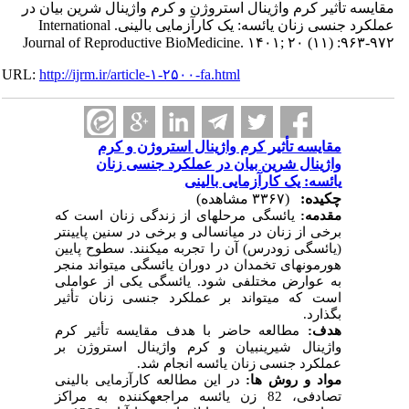
مقایسه تأثیر کرم واژینال استروژن و کرم واژینال شرین بیان در
عملکرد جنسی زنان یائسه: یک کارآزمایی بالینی. International
Journal of Reproductive BioMedicine. ۱۴۰۱; ۲۰ (۱۱) :۹۶۳-۹۷۲
URL:
http://ijrm.ir/article-۱-۲۵۰۰-fa.html
مقایسه تأثیر کرم واژینال استروژن و کرم
واژینال شرین بیان در عملکرد جنسی زنان
یائسه: یک کارآزمایی بالینی
چکیده:
(۳۳۶۷ مشاهده)
مقدمه:
یائسگی مرحله­ای از زندگی زنان است که
برخی از زنان در میانسالی و برخی در سنین پایین­تر
(یائسگی زودرس) آن را تجربه می­کنند. سطوح پایین
هورمون­های تخمدان در دوران یائسگی می­تواند منجر
به عوارض مختلفی شود. یائسگی یکی از عواملی
است که می­تواند بر عملکرد جنسی زنان تأثیر
بگذارد.
هدف:
مطالعه حاضر با هدف مقایسه تأثیر کرم
واژینال شیرین­بیان و کرم واژینال استروژن بر
عملکرد جنسی زنان یائسه انجام شد.
مواد و روش ­ها:
در این مطالعه کارآزمایی بالینی
تصادفی، 82 زن یائسه مراجعه­کننده به مراکز