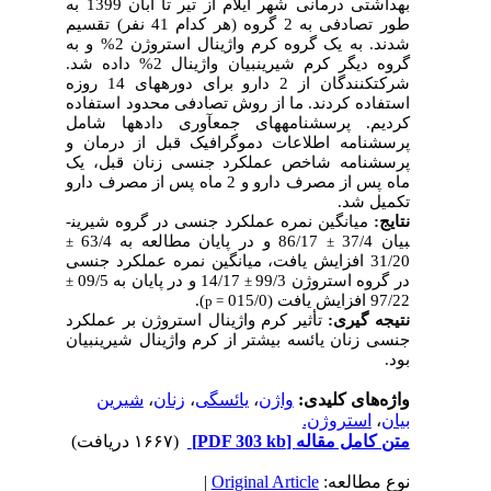
بهداشتی درمانی شهر ایلام از تیر تا آبان 1399 به
طور تصادفی به 2 گروه (هر کدام 41 نفر) تقسیم
شدند. به یک گروه کرم واژینال استروژن 2% و به
گروه دیگر کرم شیرین­بیان واژینال 2% داده شد.
شرکت­کنندگان از 2 دارو برای دوره­های 14 روزه
استفاده کردند. ما از روش تصادفی محدود استفاده
کردیم. پرسشنامه­های جمع­آوری داده­ها شامل
پرسشنامه اطلاعات دموگرافیک قبل از درمان و
پرسشنامه شاخص عملکرد جنسی زنان قبل، یک
ماه پس از مصرف دارو و 2 ماه پس از مصرف دارو
تکمیل شد.
نتایج:
میانگین نمره عملکرد جنسی در گروه شیرین­
بیان 37/4
86/17 و در پایان مطالعه به 63/4
±
±
31/20 افزایش یافت، میانگین نمره عملکرد جنسی
در گروه استروژن 99/3
14/17 و در پایان به 09/5
±
±
97/22 افزایش یافت (015/0
).
p
=
نتیجه ­گیری:
تأثیر کرم واژینال استروژن بر عملکرد
جنسی زنان یائسه بیشتر از کرم واژینال شیرین­بیان
بود.
واژه‌های کلیدی:
واژن
،
یائسگی
،
زنان
،
شیرین
بیان
،
استروژن.
متن کامل مقاله
[PDF 303 kb]
(۱۶۶۷ دریافت)
نوع مطالعه:
Original Article
|