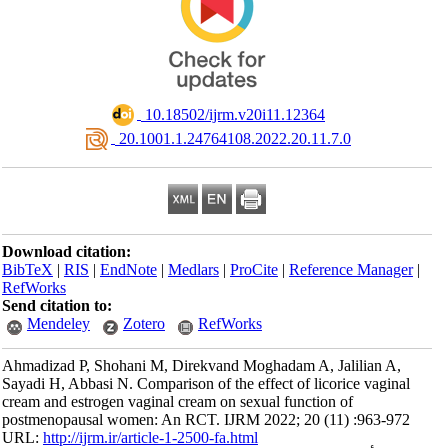
‎ 10.18502/ijrm.v20i11.12364
‎ 20.1001.1.24764108.2022.20.11.7.0
Download citation:
BibTeX
|
RIS
|
EndNote
|
Medlars
|
ProCite
|
Reference Manager
|
RefWorks
Send citation to:
Mendeley
Zotero
RefWorks
Ahmadizad P, Shohani M, Direkvand Moghadam A, Jalilian A,
Sayadi H, Abbasi N. Comparison of the effect of licorice vaginal
cream and estrogen vaginal cream on sexual function of
postmenopausal women: An RCT. IJRM 2022; 20 (11) :963-972
URL:
http://ijrm.ir/article-1-2500-fa.html