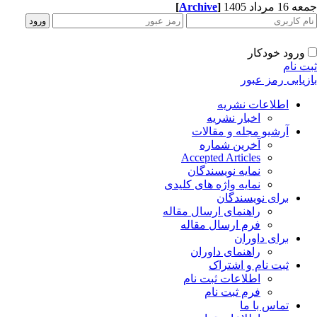
1 مرداد 1405
]
Archive
[
ورود خودکار
ت نام
زیابی رمز عبور
اطلاعات نشریه
اخبار نشریه
آرشیو مجله و مقالات
آخرین شماره
Accepted Articles
نمایه نویسندگان
نمایه واژه های کلیدی
برای نویسندگان
راهنمای ارسال مقاله
فرم ارسال مقاله
برای داوران
راهنمای داوران
ثبت نام و اشتراک
اطلاعات ثبت نام
فرم ثبت نام
تماس با ما