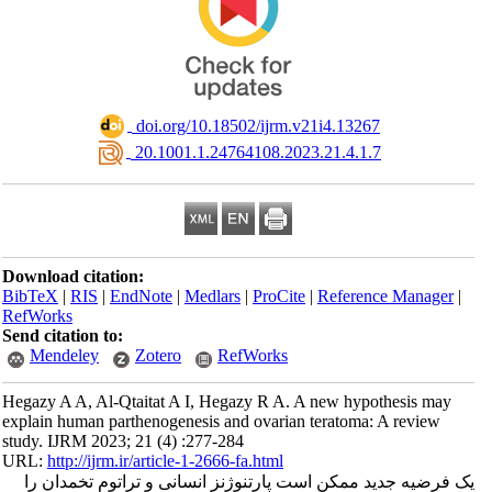
‎ doi.org/10.18502/ijrm.v21i4.13267
‎ 20.1001.1.24764108.2023.21.4.1.7
Download citation:
BibTeX
|
RIS
|
EndNote
|
Medlars
|
ProCite
|
Reference Manager
|
RefWorks
Send citation to:
Mendeley
Zotero
RefWorks
Hegazy A A, Al-Qtaitat A I, Hegazy R A. A new hypothesis may
explain human parthenogenesis and ovarian teratoma: A review
study. IJRM 2023; 21 (4) :277-284
URL:
http://ijrm.ir/article-1-2666-fa.html
یک فرضیه جدید ممکن است پارتنوژنز انسانی و تراتوم تخمدان را