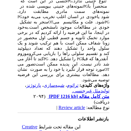
تنوع جنینی ندارد.
جنسی در این است که
PG
منحصراً با
نمونه‌های جنینی بیوپسی شده در
PG
نمونه‌های سمت مادری مطابقت دارد.
شود یا
خودی در انسان اغلب تخریب می
به
خود
PG
شود. علت و مکانیسم
می
منجر به تشکیل
OT
PG
خودی در مطالعات موجود نامشخص است.
به
خود
در اینجا، ما این فرضیه را ارائه کردیم که در برخی
موارد تخمک ثانویه و جسم قطبی اول محصور در
زونا شفاف ممکن است با هم ترکیب شوند و یک
سلول واحد را تشکیل دهند که تعداد دیپلوئید
کند و تقسیم سلولی را
ها را بازیابی می
کروموزوم
آنقدرها که قبلا
را تشکیل دهد.
کند تا
آغاز می
PG
PG
شد نادر نیست. این پدیده ممکن است
تصور می
مورد توجه قرار نگیرد یا خود را به صورت
نشان
OT
دهد. مطالعات بیشتری برای بررسی این فرضیه
توصیه می
شود.
واژه‌های کلیدی:
تراتوم
،
شبیه‌سازی
،
پارتوژنز
،
تولیدمثل غیرجنسی.
متن کامل مقاله
[PDF 1216 kb]
(۲۰۹۴
دریافت)
نوع مطالعه:
Review article
|
بازنشر اطلاعات
این مقاله تحت شرایط
Creative