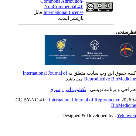
Commons Attribution-
NonCommercial 4.0
International License
قابل
بازنشر است.
رسنجی
یه حقوق این وب سایت متعلق به
International Journal of
Reproductive BioMedici
می باشد.
احی و برنامه نویسی :
یکتاوب افزار شرق
International Journal of Reproductive
© 202
BioMedici
Designed & Developed by :
Yektaw