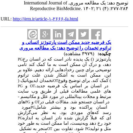
توضیح دهد: یک مطالعه مروری. International Journal of
Reproductive BioMedicine. ۱۴۰۲; ۲۱ (۴) :۲۷۷-۲۸۴
URL:
http://ijrm.ir/article-۱-۲۶۶۶-fa.html
یک فرضیه جدید ممکن است پارتنوژنز انسانی و
تراتوم تخمدان را توضیح دهد: یک مطالعه مروری
چکیده:
(۳۹۷۹ مشاهده)
پارتنوژنز (
) یک پدیده نادر است که در انسان رخ
PG
دهد، و درک آن ممکن است به ما کمک کند تا
می
توضیحی برای چنین رخدادهایی ارائه دهیم. علاوه بر
این، ممکن است به آشکار شدن علت تراتوم
) کمک کند. برای توضیح وقوع
تخمدان ایدیوپاتیک (
OT
در انسان بر اساس یک فرضیه جدید،
و
PG
OT
های علمی
­
مطالعات قبلی از طریق وب سایت
مرتبط و مجلات بین­المللی در مورد علل و مکانیسم ­
در انسان جستجو شد. مقالات قبلی در
و
های
PG
OT
انسان پراکنده بود و بیشتر شامل
مورد
PG
رسد که
های موردی بود. به نظر می
گزارش
ای که قبلاً گزارش شده نادر
انسان به اندازه
PG
خود رخ دهد و
به
نیست، اما ممکن است به طور خود
مثل
و تولید
شود. تفاوت بین
منجر به تشکیل
OT
PG