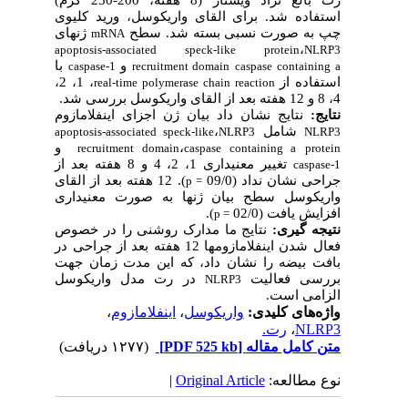
رت بالغ نژاد ویستار (8 هفته، 200-250 گرم)
استفاده شد. برای القای واریکوسل، ورید کلیوی
چپ به صورت نسبی بسته شد. سطح
ژن­های
mRNA
،
apoptosis-associated speck-like protein
NLRP3
و
با
caspase-1
recruitment domain
caspase
containing a
استفاده از
، 1، 2،
real-time polymerase chain reaction
4، 8 و 12 هفته بعد از القای واریکوسل بررسی شد.
نتایج:
نتایج نشان داد بیان ژن اجزای اینفلامازوم
شامل
،
apoptosis-associated speck-like
NLRP3
NLRP3
،
و
recruitment domain
caspase
containing a
protein
تغییر معنی­داری 1، 2، 4 و 8 هفته بعد از
caspase-1
جراحی نشان نداد (09/0
). 12 هفته بعد از القای
p
=
واریکوسل سطح بیان ژن­ها به صورت معنی­داری
افزایش یافت (02/0
).
p
=
نتیجه­ گیری:
نتایج ما مدارک روشنی را در خصوص
فعال شدن اینفلامازوم­ها 12 هفته بعد از جراحی در
بافت بیضه را نشان داد، که این مدت زمان جهت
بررسی فعالیت
در رت مدل واریکوسل
NLRP3
الزامی است.
واژه‌های کلیدی:
واریکوسل
،
اینفلامازوم
،
NLRP3
،
رت.
متن کامل مقاله
[PDF 525 kb]
(۱۲۷۷ دریافت)
نوع مطالعه:
Original Article
|