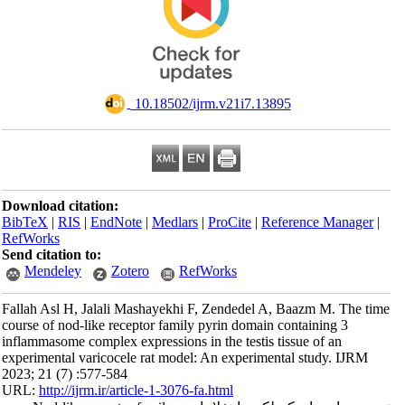
‎ 10.18502/ijrm.v21i7.13895
Download citation:
BibTeX
|
RIS
|
EndNote
|
Medlars
|
ProCite
|
Reference Manager
|
RefWorks
Send citation to:
Mendeley
Zotero
RefWorks
Fallah Asl H, Jalali Mashayekhi F, Zendedel A, Baazm M. The time
course of nod-like receptor family pyrin domain containing 3
inflammasome complex expressions in the testis tissue of an
experimental varicocele rat model: An experimental study. IJRM
2023; 21 (7) :577-584
URL:
http://ijrm.ir/article-1-3076-fa.html