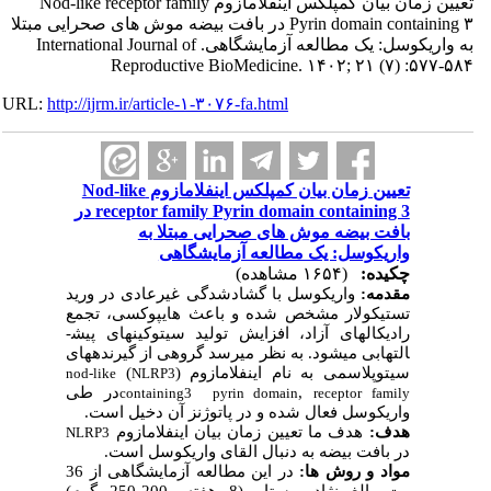
تعیین زمان بیان کمپلکس اینفلامازوم Nod-like receptor family
Pyrin domain containing ۳ در بافت بیضه موش های صحرایی مبتلا
به واریکوسل: یک مطالعه آزمایشگاهی. International Journal of
Reproductive BioMedicine. ۱۴۰۲; ۲۱ (۷) :۵۷۷-۵۸۴
URL:
http://ijrm.ir/article-۱-۳۰۷۶-fa.html
تعیین زمان بیان کمپلکس اینفلامازوم Nod-like
receptor family Pyrin domain containing 3 در
بافت بیضه موش های صحرایی مبتلا به
واریکوسل: یک مطالعه آزمایشگاهی
چکیده:
(۱۶۵۴ مشاهده)
مقدمه:
واریکوسل با گشادشدگی غیرعادی در ورید
تستیکولار مشخص شده و باعث هایپوکسی، تجمع
رادیکال­های آزاد، افزایش تولید سیتوکین­های پیش­
التهابی می­شود. به نظر می­رسد گروهی از گیرنده­های
سیتوپلاسمی به نام اینفلامازوم (
)
nod-like
NLRP3
,
در طی
containing3
pyrin domain
receptor family
واریکوسل فعال شده و در پاتوژنز آن دخیل است.
هدف:
هدف ما تعیین زمان بیان اینفلامازوم
NLRP3
در بافت بیضه به دنبال القای واریکوسل است.
مواد و روش­ ها:
در این مطالعه آزمایشگاهی از 36