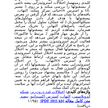
کلیدی زمینه­ساز اختلالات استروئیدزایی بیضه ناشی
از بیسفنول­ها را بررسی می­کند و بر روی 3 مسیر
.
و استرس
حیاتی تمرکز می­کند: التهاب،
OS
ER
یافته‌های ما نشان می‌دهد که قرار گرفتن در معرض
بیسفنول­ها با هدف قرار دادن مولکول‌های
سیکلواکسیژناز-2 که عملکرد سلول لیدیگ را مختل
می‌کنند، پاسخ‌های التهابی را تحریک می‌کند.
همزمان، مشاهده کردیم که بیسفنول­ها سیستم
را از طریق مهار فاکتور 2 مرتبط با فاکتور
OS
هسته‌ای اریتروئید 2 افزایش می‌دهد که در نتیجه
فعالیت آنزیم استروئیدوژن بیشتر مختل می‌شود.
در پاسخ به قرار گرفتن در
علاوه بر این، استرس
ER
معرض بیسفنول­ها فعال می­شود که منجر به اختلال
در سنتز پروتئین و تشدید اختلال عملکرد استروئیدی
می­شود. این بررسی مروری، ارتباط متقابل بین
، و استرس
التهاب،
را در اختلال
OS
ER
استروئیدزایی بیضه ناشی از بیسفنول­ها (که در آن
گونه‌های اکسیژن فعال به عنوان مقصر اصلی در
ارتباط این 3 مکانیسم پیشنهاد می‌شود) را روشن
می‌کند. این نتایج پایه­ای حیاتی برای درک سم­
شناسی باروری بیسفنول­ها فراهم می­کند و به تعیین
استراتژی­های آینده برای کاهش اثرات آنها بر سلامت
باروری مردان کمک می­کند.
واژه‌های کلیدی:
اختلالات غدد درون‌ریز
،
شبکه
آندوپلاسمی
،
التهاب
،
استرس اکسیداتیو
،
بیضه.
متن کامل مقاله
[PDF 1011 kb]
(۱۱۹۵
دریافت)