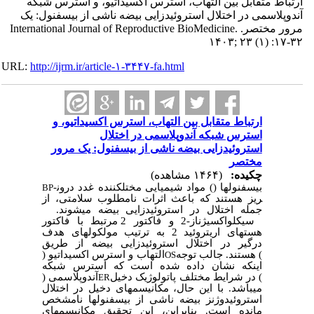
ارتباط متقابل بین التهاب، استرس اکسیداتیو، و استرس شبکه
آندوپلاسمی در اختلال استروئیدزایی بیضه ناشی از بیسفنول: یک
مرور مختصر. International Journal of Reproductive BioMedicine.
۱۴۰۳; ۲۳ (۱) :۱۷-۳۲
URL:
http://ijrm.ir/article-۱-۳۴۴۷-fa.html
ارتباط متقابل بین التهاب، استرس اکسیداتیو، و
استرس شبکه آندوپلاسمی در اختلال
استروئیدزایی بیضه ناشی از بیسفنول: یک مرور
مختصر
چکیده:
(۱۴۶۴ مشاهده)
بیسفنول­ها (
) مواد شیمیایی مختل­کننده غدد درون­
BP
ریز هستند که باعث اثرات نامطلوب سلامتی، از
جمله اختلال در استروئیدزایی بیضه می­شوند.
سیکلواکسیژناز-2 و فاکتور 2 مرتبط با فاکتور
هسته­ای اریتروئید 2 به ترتیب مولکول­های هدف
درگیر در اختلال استروئیدزایی بیضه از طریق
) هستند. جالب توجه
التهاب و استرس اکسیداتیو (
OS
اینکه نشان داده شده است که استرس شبکه
) در شرایط مختلف پاتولوژیک دخیل
آندوپلاسمی (
ER
می­باشد. با این حال، مکانیسم­های دخیل در اختلال
استروئیدوژنز بیضه ناشی از بیسفنول­ها نامشخص
مانده است. بنابراین، این تحقیق مکانیسم­های