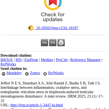
‎ 10.18502/ijrm.v23i1.18187
Download citation:
BibTeX
|
RIS
|
EndNote
|
Medlars
|
ProCite
|
Reference Manager
|
RefWorks
Send citation to:
Mendeley
Zotero
RefWorks
Jefferi N E S, Shamhari A A, Abd Hamid Z, Budin S B, Taib I S.
Interlinkage between inflammation, oxidative stress, and
endoplasmic reticulum stress in bisphenols-induced testicular
steroidogenesis disturbance: A mini review. IJRM 2025; 23 (1) :17-
32
URL:
http://ijrm.ir/article-1-3447-fa.html