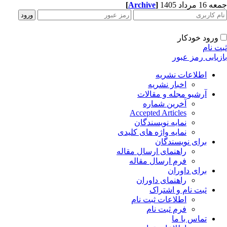
1 مرداد 1405
]
Archive
[
ورود خودکار
ت نام
زیابی رمز عبور
اطلاعات نشریه
اخبار نشریه
آرشیو مجله و مقالات
آخرین شماره
Accepted Articles
نمایه نویسندگان
نمایه واژه های کلیدی
برای نویسندگان
راهنمای ارسال مقاله
فرم ارسال مقاله
برای داوران
راهنمای داوران
ثبت نام و اشتراک
اطلاعات ثبت نام
فرم ثبت نام
تماس با ما