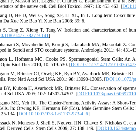
gnan F, Masson MT, Lagelle F, Charuel C. Establishment of a rat Sertol
eristics of the native cell. Cell Biol Toxicol 1997; 13: 453-463. [
DOI:1
ang D, He D, Wei G, Song XF, Li XL, In T. Long-term Coxculture of
n Da Xue Xue Bao Yi Xue Ban 2008; 39: 6.
u S, Tang Z, Xiong T, Tang W. Isolation and characterization of hu
0.1186/1477-7827-9-141
]
hamadi S, Movahedin M, Koruji S, Jafarabadi MA, Makoolati Z. Compa
ped in Sertoli and STO coculture systems. Andrologia 2011; 44: 431-43
mon L, Hofmann MC, Cooke PS. Spermatogonial Stem Cells: An Alter
 Opin Biol Ther 2010; 10: 519-530. [
DOI:10.1517/147125910036147
gano M, Brinster CJ, Orwig KE, Ryu BY, Avarbock MR, Brinster RL. Tr
ells. Proc Natl Acad Sci USA 2001; 98: 13090-13095. [
DOI:10.1073/p
u BY, Kubota H, Avarbock MR, Brinster RL. Conservation of spermato
cad Sci USA 2005; 102: 14302-14307. [
DOI:10.1073/pnas.05069701
gano MC, Yeh JR. The Cluster-Forming Activity Assay: A Short-Ter
ells. In: Orwing KE, Hermann BP (Eds). Male Germline Stem Cells: 
125-134. [
DOI:10.1007/978-1-61737-973-4_6
]
ssack N, Meneses J, Shefi S, Nguyen HN, Chavez S, Nicholas C, et al
ell‐Derived Cells. Stem Cells 2009; 27: 138-149. [
DOI:10.1634/stemce