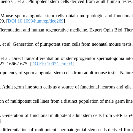
no C, et al. Pluripotent stem cells derived from adult human testes.
ouse spermatogonial stem cells obtain morphologic and functional
09. [
DOI:10.1093/humrep/deq269
]
fferentiation and human regenerative medicine. Expert Opin Biol Ther
 al. Generation of pluripotent stem cells from neonatal mouse testis.
 Direct transdifferentiation of stem/progenitor spermatogonia into
 27: 1666-1675. [
DOI:10.1002/stem.93
]
ipotency of spermatogonial stem cells from adult mouse testis. Nature
Adult germ line stem cells as a source of functional neurons and glia.
 of multipotent cell lines from a distinct population of male germ line
. Generation of functional multipotent adult stem cells from GPR125+
]
ferentiation of multipotent spermatogonial stem cells derived from