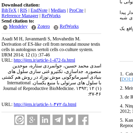
انی با
Download citation:
BibTeX
|
RIS
|
EndNote
|
Medlars
|
ProCite
|
ر پیدا
Reference Manager
|
RefWorks
دی شبه
Send citation to:
Mendeley
Zotero
RefWorks
قع یک
Asadi M H, Javanmardi S, Movahedin M.
Derivation of ES-like cell from neonatal mouse testis
cells in autologous sertoli cells co-culture system.
IJRM 2014; 12 (1) :37-46
URL:
http://ijrm.ir/article-1-472-fa.html
اسدی محمد حسین، جوانمردی ستاره، موحدین
منصوره. جداسازی، تکثیرو غنی سازی سلول های
1. Cai
بنیادی اسپرماتوگونی موش نوزاد در روش هم کشتی
[
DOI:1
با سلول های سرتولی با منبع یکسان. International
2. Mei
Journal of Reproductive BioMedicine. ۱۳۹۲; ۱۲ (۱)
:۳۷-۴۶
3. de 
URL:
http://ijrm.ir/article-۱-۴۷۲-fa.html
4. Nin
2012; 1
5. Kan
Reprod