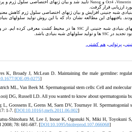
تأیید شد و بیان ژن­های اختصاصی سلول ژرم و پرتو
و
،
Nanog
Oct4
Vimentin
مورد ارزیابی قرار گرفت
 بنیادی شبه جنینی افزایش و بیان ژن­های اختصاصی سلول ژرم کاهش معنی­دا
دند. یافته­های این مطالعه نشان داد که با این روش تولید سلول­های بنیا
ای بنیادی شبه جنینی از
ها در محیط کشت معرفی کرده ایم. در وا
SSC
ود تجدید در
ها و تولید سلول­های شبه بنیادی باشد.
SSC
هم کشتی.
،
پرتوانی
،
ینی
res K, Broady J, McLean D. Maintaining the male germline: regulat
0.1677/JOE-09-0275
]
strich ML, Van Beek M. Spermatogonial stem cells: Cell and molecular 
Rooij DG, Russell LD. All you wanted to know about spermatogonia but 
g L, Goossens E, Geens M, Saen DV, Tournaye H. Spermatogonial stem
7: 1-7. [
DOI:10.1016/j.mefs.2011.06.002
]
atsu-Shinohara M, Lee J, Inoue K, Ogonuki N, Miki H, Toyokuni S, et
 2008; 78: 681-687. [
DOI:10.1095/biolreprod.107.066068
]