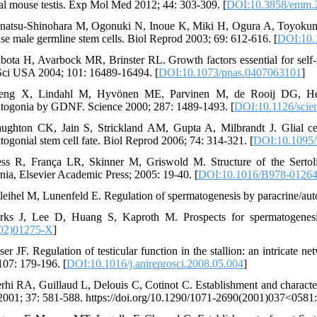
al mouse testis. Exp Mol Med 2012; 44: 303-309. [
DOI:10.3858/emm.2
natsu-Shinohara M, Ogonuki N, Inoue K, Miki H, Ogura A, Toyokuni S,
se male germline stem cells. Biol Reprod 2003; 69: 612-616. [
DOI:10.
bota H, Avarbock MR, Brinster RL. Growth factors essential for self
ci USA 2004; 101: 16489-16494. [
DOI:10.1073/pnas.0407063101
]
eng X, Lindahl M, Hyvönen ME, Parvinen M, de Rooij DG, Hess MW
togonia by GDNF. Science 2000; 287: 1489-1493. [
DOI:10.1126/scie
ughton CK, Jain S, Strickland AM, Gupta A, Milbrandt J. Glial cell
togonial stem cell fate. Biol Reprod 2006; 74: 314-321. [
DOI:10.1095/
ss R, França LR, Skinner M, Griswold M. Structure of the Sertoli
rnia, Elsevier Academic Press; 2005: 19-40. [
DOI:10.1016/B978-01264
leihel M, Lunenfeld E. Regulation of spermatogenesis by paracrine/autoc
rks J, Lee D, Huang S, Kaproth M. Prospects for spermatogenesis
02)01275-X
]
ser JF. Regulation of testicular function in the stallion: an intricate
107: 179-196. [
DOI:10.1016/j.anireprosci.2008.05.004
]
rhi RA, Guillaud L, Delouis C, Cotinot C. Establishment and characteriz
001; 37: 581-588. https://doi.org/10.1290/1071-2690(2001)037<05