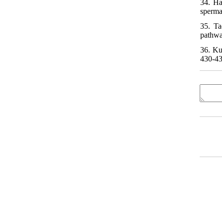
34. Ha
sperma
35. Ta
pathwa
36. Ku
430-43