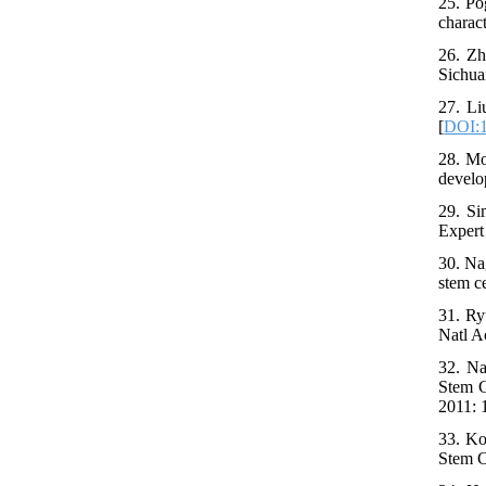
25. Po
charact
26. Zh
Sichua
27. Li
[
DOI:1
28. Mo
develo
29. Si
Expert
30. Na
stem c
31. Ry
Natl A
32. Na
Stem C
2011: 
33. Ko
Stem C