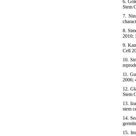
6. Gol
Stem C
7. Nin
charac
8. Sim
2010; 
9. Kan
Cell 2
10. Si
reprod
11. Gu
2006; 
12. Gl
Stem C
13. Iz
stem c
14. Se
germli
15. Im