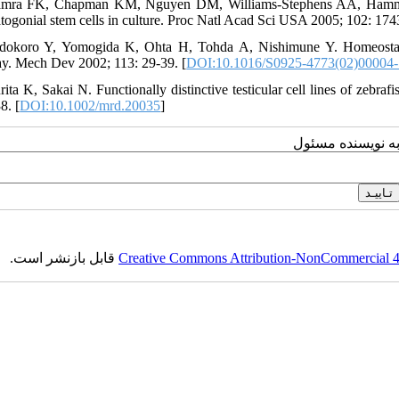
mra FK, Chapman KM, Nguyen DM, Williams-Stephens AA, Hammer RE
togonial stem cells in culture. Proc Natl Acad Sci USA 2005; 102: 174
dokoro Y, Yomogida K, Ohta H, Tohda A, Nishimune Y. Homeostatic
y. Mech Dev 2002; 113: 29-39. [
DOI:10.1016/S0925-4773(02)00004-
rita K, Sakai N. Functionally distinctive testicular cell lines of zeb
8. [
DOI:10.1002/mrd.20035
]
به نویسنده مسئول
قابل بازنشر است.
Creative Commons Attribution-NonCommercial 4.0