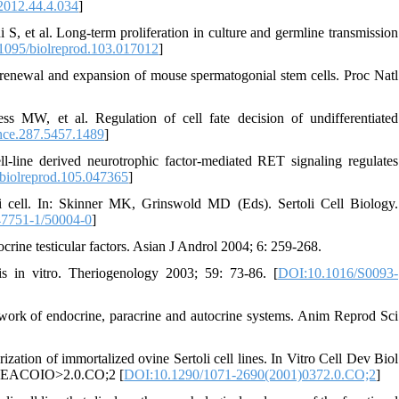
012.44.4.034
]
 et al. Long-term proliferation in culture and germline transmission
1095/biolreprod.103.017012
]
-renewal and expansion of mouse spermatogonial stem cells. Proc Natl
, et al. Regulation of cell fate decision of undifferentiated
nce.287.5457.1489
]
-line derived neurotrophic factor-mediated RET signaling regulates
biolreprod.105.047365
]
 cell. In: Skinner MK, Grinswold MD (Eds). Sertoli Cell Biology.
7751-1/50004-0
]
rine testicular factors. Asian J Androl 2004; 6: 259-268.
 in vitro. Theriogenology 2003; 59: 73-86. [
DOI:10.1016/S0093-
 network of endocrine, paracrine and autocrine systems. Anim Reprod Sci
ation of immortalized ovine Sertoli cell lines. In Vitro Cell Dev Biol
81:EACOIO>2.0.CO;2 [
DOI:10.1290/1071-2690(2001)0372.0.CO;2
]