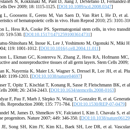
estaneh N, Kokkinaki M, Pant D, Jiang J, DeStefano D, Fernandez-Bue
ells Dev 2009; 18: 1115-1125. [
DOI:10.1089/scd.2008.0347
]
g L, Goossens E, Geens M, Van Saen D, Van Riet I, He D, et al. M
teristics of hematopoietic cells in vivo. Hum Reprod 2010; 25: 3101-31
on L, Hess RA, Cooke PS. Spermatogonial stem cells, in vivo transdi
10: 519-530. [
DOI:10.1517/14712591003614731
]
atsu-Shinohara M, Inoue K, Lee J, Yoshimoto M, Ogonuki N, Miki H, et
004; 119: 1001-1012. [
DOI:10.1016/j.cell.2004.11.011
]
mon L, Ekman GC, Kostereva N, Zhang Z, Hess RA, Hofmann MC, et al.
uctive and nonreproductive tissues of all germ layers. Stem Cells 2009;
an K, Nayernia K, Maier LS, Wagner S, Dressel R, Lee JH, et al. Plur
440: 1199-1203. [
DOI:10.1038/nature04697
]
aser T, Opitz T, Kischlat T, Konang R, Sasse P, Fleischmann BK, et al. 
ells 2008; 26: 2434-2443. [
DOI:10.1634/stemcells.2008-0163
]
adyar F, Pau F, Marh J, Slepko N, Wang T, Gonzalez R, et al. Generation
ells. Reproduction 2008; 135: 771-784. [
DOI:10.1530/REP-07-0479
]
andel M, James D, Shmelkov SV, Falciatori I, Kim J, Chavala S, et al
ne progenitors. Nature 2007; 449: 346-350. [
DOI:10.1038/nature06129
 JE, Song SH, Kim JY, Kim KL, Baek SH, Lee DR, et al. Vascular dif