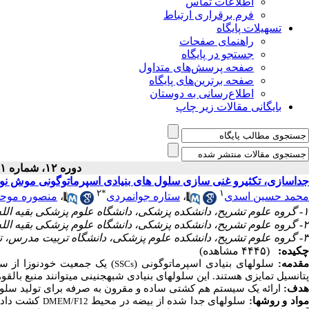
اطلاعات تماس
فرم برقراری ارتباط
تسهیلات پایگاه
راهنمای صفحات
جستجو در پایگاه
صفحه پرسش‌های متداول
صفحه برترین‌های پایگاه
اطلاع‌رسانی به دوستان
بایگانی مقالات زیر چاپ
دوره ۱۲، شماره ۱ - ( ۱۱-۱۳۹۲ )
جداسازی، تکثیرو غنی سازی سلول های بنیادی اسپرماتوگونی موش نوز
۲
*
۱
منصوره موحد
،
ستاره جوانمردی
،
محمد حسین اسدی
۱- گروه علوم تشریح، دانشکده پزشکی، دانشگاه علوم پزشکی بقیه الله، تهران، ایران
۲- گروه علوم تشریح، دانشکده پزشکی، دانشگاه علوم پزشکی بقیه الله، تهران، ایران ،
۳- گروه علوم تشریح، دانشکده علوم پزشکی، دانشگاه تربیت مدرس، تهران، ایران
چکیده:
(۴۴۴۵ مشاهده)
مقدمه
سلول­های بنیادی اسپرماتوگونی (
یک جمعیت خودنوزا از سل.
SSCs
پتانسیل تمایزی هستند. این سلول­های بنیادی شبه­جنینی می­توانند منبع بال.
هدف:
ارائه یک سیستم هم کشتی ساده و مقرون به صرفه برای تولید سلول.
مواد و روش­ها
سلول­های جدا شده از بیضه در محیط
کشت داده 
DMEM/F12