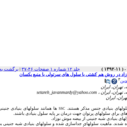
برگشت به
|
جلد ۱۲ شماره ۱ صفحات ۴۶-۳۷
اد در روش هم کشتی با سلول های سرتولی با منبع یکسان
۳
ین
setareh_javanmardy@yahoo.com
) ول­های بنیادی جنس مذکر هستند
ها همانند سلول­های بنیادی جنینی
SSC
قوه­ای برای سلول­های پرتوان جهت درمان بر پایه سلول بنیادی باشند
­های بنیادی شبه جنینی از بیضه موش نوزاد
شدند. ماهیت سلول­های جداسازی شده و سلول­های بنیادی شبه جنینی 