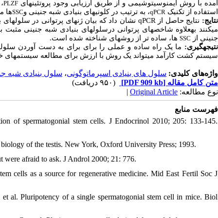
،
مده با روش ایمنوسیتوشیمی و از طریق ارزیابی وجود پروتئین­های
PLZF
استفاده از تکنیک
، به ترتیب در کلونی­های بنیادی شبه جنینی و
ها .
SSC
qPCR
نشان داد که بیان ژن­های پرتوانی در سلول­های
qPCR
نتایج حاصل از
نتایج
می­کنند به­علاوه شاخص­های پرتوانی درسلول­های بنیادی شبه جنینی مثبت بو
جنینی از
ها، ساده تر از روش­های شناخته شده است.
SSC
نتیجه­گیری
ما یک راه ساده و عملی را برای برای به دست آوردن سلول­ه
سیستم کشت کارآمد می­تواند یک روش با ارزش برای مطالعه سیستم­های خ
سلول بنیادی شبه جن
،
سلول های بنیادی اسپرماتوگونی
واژه‌های کلیدی:
(۹۵۰ دریافت)
[PDF 909 kb]
متن کامل مقاله
|
Original Article
نوع مطالعه:
فهرست منابع
ion of spermatogonial stem cells. J Endocrinol 2010; 205: 133-145.
biology of the testis. New York, Oxford University Press; 1993.
were afraid to ask. J Androl 2000; 21: 776.
 cells as a source for regenerative medicine. Mid East Fertil Soc J
 al. Pluripotency of a single spermatogonial stem cell in mice. Biol