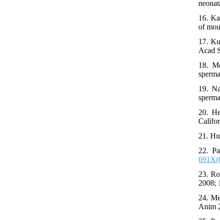
neonat
16. Ka
of mou
17. Ku
Acad S
18. M
sperma
19. Na
sperma
20. He
Califo
21. Hu
22. Pa
691X(
23. Ro
2008; 
24. Me
Anim 2