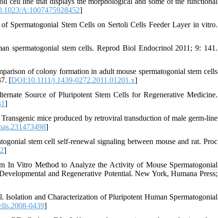
i cell line that displays the morphological and some of the functional
0.1023/A:1007475928452
]
 Spermatogonial Stem Cells on Sertoli Cells Feeder Layer in vitro.
man spermatogonial stem cells. Reprod Biol Endocrinol 2011; 9: 141.
rison of colony formation in adult mouse spermatogonial stem cells
7. [
DOI:10.1111/j.1439-0272.2011.01201.x
]
nate Source of Pluripotent Stem Cells for Regenerative Medicine.
31
]
ansgenic mice produced by retroviral transduction of male germ-line
nas.231473498
]
gonial stem cell self-renewal signaling between mouse and rat. Proc
02
]
m In Vitro Method to Analyze the Activity of Mouse Spermatogonial
Developmental and Regenerative Potential. New York, Humana Press;
. Isolation and Characterization of Pluripotent Human Spermatogonial
lls.2008-0439
]