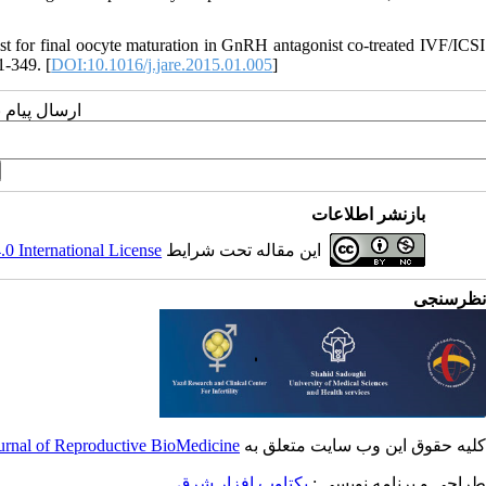
r final oocyte maturation in GnRH antagonist co-treated IVF/ICSI
1-349. [
DOI:10.1016/j.jare.2015.01.005
]
ارسال پیام 
بازنشر اطلاعات
 International License
این مقاله تحت شرایط
نظرسنجی
ournal of Reproductive BioMedicine
کلیه حقوق این وب سایت متعلق به
طراحی و برنامه نویسی :
یکتاوب افزار شرق