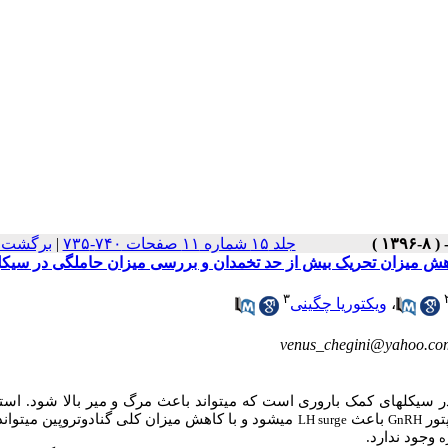
برگشت ب
|
جلد ۱۵ شماره ۱۱ صفحات ۷۴۰-۷۳۵
بررسی اثر تزریق دhCG به دنبال تجویز GnRH تحریک بیش از حد تخمدان و بررسی میزان حاملگی در سیکل های
۳
ویکتوریا چگینی
،
venus_chegini@yahoo.co
سیکل­های کمک باروری است که می­تواند باعث مرگ و میر بالا شود. استفاد
تور
باعث
می­شود و با کاهش میزان کلی گنادوتروپین می­توان
LH surge
GnRH
وجود ندارد.
ه