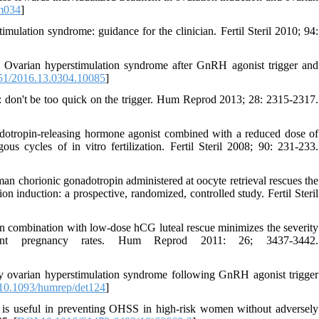
m034
]
ulation syndrome: guidance for the clinician. Fertil Steril 2010; 94:
Ovarian hyperstimulation syndrome after GnRH agonist trigger and
51/2016.13.0304.10085
]
 don't be too quick on the trigger. Hum Reprod 2013; 28: 2315-2317.
tropin-releasing hormone agonist combined with a reduced dose of
us cycles of in vitro fertilization. Fertil Steril 2008; 90: 231-233.
chorionic gonadotropin administered at oocyte retrieval rescues the
n induction: a prospective, randomized, controlled study. Fertil Steril
 combination with low-dose hCG luteal rescue minimizes the severity
llent pregnancy rates. Hum Reprod 2011: 26; 3437-3442.
 ovarian hyperstimulation syndrome following GnRH agonist trigger
10.1093/humrep/det124
]
 useful in preventing OHSS in high-risk women without adversely