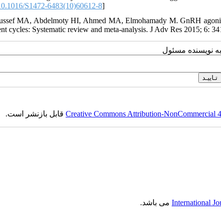
0.1016/S1472-6483(10)60612-8
]
ussef MA, Abdelmoty HI, Ahmed MA, Elmohamady M. GnRH agonist fo
ent cycles: Systematic review and meta-analysis. J Adv Res 2015; 6: 34
به نویسنده مسئول
قابل بازنشر است.
Creative Commons Attribution-NonCommercial 4.0
می باشد.
International J