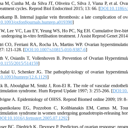
sa M, Cunha M, da Silva JT, Oliveira C, Silva J, Viana P, et al. Ova
eatment cycles. Reprod Biol Endocrinol 2015; 13: 66. [
DOI:10.1186/s
stkamp B. Internal jugular vein thrombosis: a late complication of
0.1093/oxfordjournals.humrep.a019390
]
HW, Lee VC, Lau EY, Yeung WS, Ho PC, Ng EH. Cumulative live-birth 
 undergoing in-vitro fertilisation treatment. J Assist Reprod Genet 2014
tri CO, Ferriani RA, Rocha IA, Martins WP. Ovarian hyperstimulati
27: 121-128. [
DOI:10.1007/s10815-010-9387-6
]
th V, Osianlis T, Vollenhoven B. Prevention of Ovarian Hyperstimu
0.1155/2015/514159
]
chalal U, Schenker JG. The pathophysiology of ovarian hyperstimu
0.1093/humrep/12.6.1129
]
zk B, Aboulghar M, Smitz J, Ron-El R. The role of vascular endothelia
timulation syndrome. Hum Reprod Update 1997; 3: 255-266. [
DOI:10.
lvigne A. Epidemiology of OHSS. Reprod Biomed online 2009; 19: 8-1
apanikolaou EG, Pozzobon C, Kolibianakis EM, Camus M, Tourn
timulation syndrome in women undergoing gonadotropin-releasing hormone 
OI:10.1016/j.fertnstert.2005.07.1292
]
user BC, Diedrich K, Devroey P. Predictors of ovarian response: progre