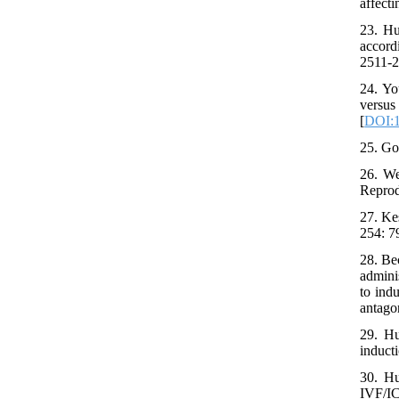
affect
23. Hu
accord
2511-2
24. Yo
versu
[
DOI:
25. Go
26. We
Reprod
27. Ke
254: 7
28. Be
admini
to ind
antago
29. Hu
induct
30. Hu
IVF/IC