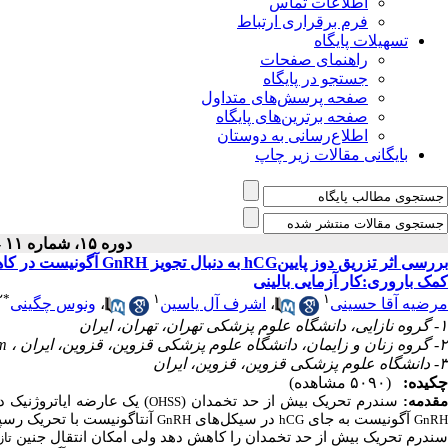
اطلاعات تماس
فرم برقراری ارتباط
تسهیلات پایگاه
راهنمای صفحات
جستجو در پایگاه
صفحه پرسش‌های متداول
صفحه برترین‌های پایگاه
اطلاع‌رسانی به دوستان
بایگانی مقالات زیر چاپ
دوره ۱۵، شماره ۱۱ - ( ۸-۱۳۹۶ )
آگونیست در کاهش میزان 
کمک باروری:کار آزمایی بالینی
۲
*
۱
۱
ونوس چگینی
،
اشرف آل یاسین
،
مرضیه آقا حسینی
۱- گروه نازایی، دانشگاه علوم پزشکی تهران، تهران، ایران
m
۲- گروه زنان و زایمان، دانشگاه علوم پزشکی قزوین، قزوین، ایران ،
۳- دانشگاه علوم پزشکی قزوین، قزوین، ایران
چکیده:
(۵۰۹۰ مشاهده)
مقدمه
سندرم تحریک بیش از حد تخمدان (
یک عارضه ایاتروژنیک در 
OHSS
آگونیست به جای
در سیکل
های
آنتاگونیست با تحریک رسپ
GnRH
hCG
GnR
سندرم تحریک بیش از حد تخمدان را کاهش دهد ولی امکان انتقال جنین
تاز