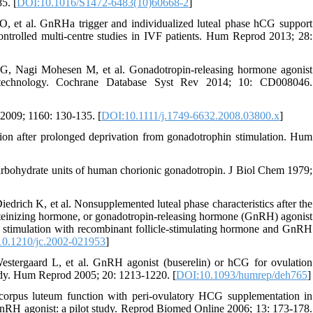
5. [
DOI:10.1016/S1472-6483(10)60668-2
]
 et al. GnRHa trigger and individualized luteal phase hCG support
ontrolled multi-centre studies in IVF patients. Hum Reprod 2013; 28:
, Nagi Mohesen M, et al. Gonadotropin-releasing hormone agonist
ve technology. Cochrane Database Syst Rev 2014; 10: CD008046.
2009; 1160: 130-135. [
DOI:10.1111/j.1749-6632.2008.03800.x
]
n after prolonged deprivation from gonadotrophin stimulation. Hum
rbohydrate units of human chorionic gonadotropin. J Biol Chem 1979;
ch K, et al. Nonsupplemented luteal phase characteristics after the
uteinizing hormone, or gonadotropin-releasing hormone (GnRH) agonist
rian stimulation with recombinant follicle-stimulating hormone and GnRH
0.1210/jc.2002-021953
]
rgaard L, et al. GnRH agonist (buserelin) or hCG for ovulation
udy. Hum Reprod 2005; 20: 1213-1220. [
DOI:10.1093/humrep/deh765
]
pus luteum function with peri-ovulatory HCG supplementation in
nRH agonist: a pilot study. Reprod Biomed Online 2006; 13: 173-178.