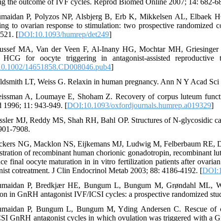
ing the outcome of IVF cycles. Reprod Biomed Online 2007; 14: 682-68
maidan P, Polyzos NP, Alsbjerg B, Erb K, Mikkelsen AL, Elbaek HO,
ing to ovarian response to stimulation: two prospective randomized c
521. [
DOI:10.1093/humrep/det249
]
ussef MA, Van der Veen F, Al-Inany HG, Mochtar MH, Griesinger G
s HCG for oocyte triggering in antagonist-assisted reproducti
10.1002/14651858.CD008046.pub4
]
ldsmith LT, Weiss G. Relaxin in human pregnancy. Ann N Y Acad Sci 
issman A, Loumaye E, Shoham Z. Recovery of corpus luteum functio
 1996; 11: 943-949. [
DOI:10.1093/oxfordjournals.humrep.a019329
]
ssler MJ, Reddy MS, Shah RH, Bahl OP. Structures of N-glycosidic ca
901-7908.
ckers NG, Macklon NS, Eijkemans MJ, Ludwig M, Felberbaum RE, Diedri
stration of recombinant human chorionic gonadotropin, recombinant l
uce final oocyte maturation in in vitro fertilization patients after ova
nist cotreatment. J Clin Endocrinol Metab 2003; 88: 4186-4192. [
DOI:1
maidan P, Bredkjær HE, Bungum L, Bungum M, Grøndahl ML, Weste
ion in GnRH antagonist IVF/ICSI cycles: a prospective randomized st
maidan P, Bungum L, Bungum M, Yding Andersen C. Rescue of cor
SI GnRH antagonist cycles in which ovulation was triggered with a G