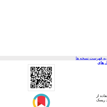
ه فهرست نسخه ها
وز پایین
) ه از
د ریسک