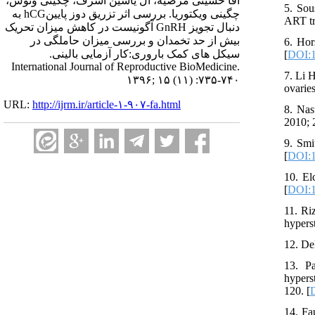
آقا حسینی مرضیه، آل یاسین اشرف، چگینی ونوس،
5. Sou
چگینی ویکتوریا. بررسی اثر تزریق دوز پایینhCG به
ART tr
دنبال تجویز GnRH آگونیست در کاهش میزان تحریک
بیش از حد تخمدان و بررسی میزان حاملگی در
6. Hor
سیکل های کمک باروری:کار آزمایی بالینی.
[
DOI:1
International Journal of Reproductive BioMedicine.
7. Li 
۱۳۹۶; ۱۵ (۱۱) :۷۳۵-۷۴۰
ovaries
URL:
http://ijrm.ir/article-۱-۹۰۷-fa.html
8. Nas
2010; 
9. Smi
[
DOI:1
10. El
[
DOI:1
11. Ri
hypers
12. De
13. P
hypers
120. [
D
14. Fa