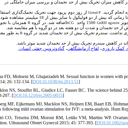
ر کاهش میزان تحریک بیش از حد تخمدان و بررسی میزان حاملگی در
از روز دوم پریود جهت تحریک تخمک
گذاری استف.
Gonal-F
 بیش از دو فولیکول با سایز بیش از 18 میلی­متر مشاهده شود. سپس
جویز
1500 واحد
اضافه شد. در گروه
همزمان با تجوی
B
hCG
GnRH agonist
 از حد تخمدان و شدت آن دو هفته بعد در دو گروه با هم مقایسه شد
ی نداشت. سندرم تحریک بیش از حد تخمدان شدید در گروه
به طور معن
B
واند در کاهش سندرم تحریک بیش از حد تخمدان شدید موثر باشد
گنادوتروپین جفتی انسان.
،
لقاح آزمایشگاهی
،
 کمک باروری
ha FD, Mohseni M, Ghajarzadeh M. Sexual function in women with prima
14; 26: 132-134. [
DOI:10.1038/ijir.2013.51
]
klon NS, Stouffer RL, Giudice LC, Fauser BC. The science behind 25 yea
0-207. [
DOI:10.1210/er.2005-0015
]
berg MF, Eijkemans MJ, Macklon NS, Heijnen EM, Baart EB, Hohmann FP,
s following mild ovarian stimulation for IVF: a meta-analysis. Hum Re
tri CO, Teixeira DM, Moroni RM, Leitão VM, Martins WP. Ovarian hy
tion. Ultrasound Obstet Gynecol 2015; 45: 377-393. [
DOI:10.1002/uo