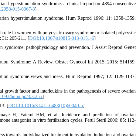
rian hyperstimulation syndrome: a clinical report on 4894 consecutive
12958-015-0067-3
]
 ovarian hyperstimulation syndrome. Hum Reprod 1996; 11: 1358-1359.
rate in women with polycystic ovary syndrome or isolated polycystic
; 31: 205-211. [
DOI:10.1007/s10815-013-0151-6
]
on syndrome: pathophysiology and prevention. J Assist Reprod Genet
lation Syndrome: A Review. Obstet Gynecol Int 2015; 2015: 514159.
lation syndrome-views and ideas. Hum Reprod 1997; 12: 1129-1137.
l growth factor and interleukins in the pathogenesis of severe ovarian
1093/humupd/3.3.255
]
3. [
DOI:10.1016/S1472-6483(10)60040-5
]
aye H, Fatemi HM, et al. Incidence and prediction of ovarian
antagonist in vitro fertilization cycles. Fertil Steril 2006; 85: 112-
ss towards individualized treatment in ovulation induction and ovarian