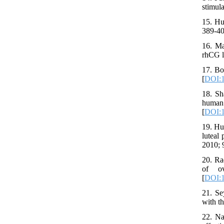
stimul
15. Hu
389-40
16. Ma
rhCG l
17. Bo
[
DOI:1
18. Sh
human 
[
DOI:1
19. Hu
luteal
2010; 
20. Ra
of ov
[
DOI:1
21. Se
with t
22. Na