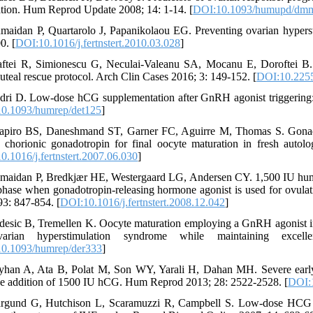
ation. Hum Reprod Update 2008; 14: 1-14. [
DOI:10.1093/humupd/dm
maidan P, Quartarolo J, Papanikolaou EG. Preventing ovarian hyperstim
0. [
DOI:10.1016/j.fertnstert.2010.03.028
]
ftei R, Simionescu G, Neculai-Valeanu SA, Mocanu E, Doroftei B. 
uteal rescue protocol. Arch Clin Cases 2016; 3: 149-152. [
DOI:10.225
dri D. Low-dose hCG supplementation after GnRH agonist triggering:
0.1093/humrep/det125
]
apiro BS, Daneshmand ST, Garner FC, Aguirre M, Thomas S. Gonado
chorionic gonadotropin for final oocyte maturation in fresh autologo
0.1016/j.fertnstert.2007.06.030
]
maidan P, Bredkjær HE, Westergaard LG, Andersen CY. 1,500 IU human 
 phase when gonadotropin-releasing hormone agonist is used for ovulatio
93: 847-854. [
DOI:10.1016/j.fertnstert.2008.12.042
]
desic B, Tremellen K. Oocyte maturation employing a GnRH agonist in
arian hyperstimulation syndrome while maintaining exce
0.1093/humrep/der333
]
yhan A, Ata B, Polat M, Son WY, Yarali H, Dahan MH. Severe early
he addition of 1500 IU hCG. Hum Reprod 2013; 28: 2522-2528. [
DOI:
rgund G, Hutchison L, Scaramuzzi R, Campbell S. Low-dose HCG is