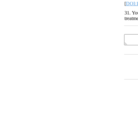
[
DOI:1
31. Yo
treatm