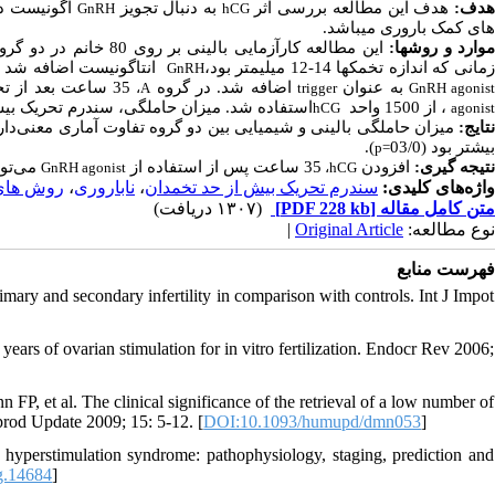
هدف
هدف این مطالعه بررسی اثر
به دنبال تجویز
آگونیست د
GnRH
hCG
های کمک باروری می­باشد.
موارد و روش­ها
این مطالعه کارآزمایی بالینی بر روی 80 خانم در دو گروه انجام گردید.
زمانی که اندازه تخمک­ها 14-12 میلیمتر بود
انتاگونیست اضافه شد تا زمانی که
GnRH
ساعت بعد از ت
35
اضافه شد. در گروه
به عنوان
،
A
trigger
GnRH agonis
، از 1500 واحد
استفاده شد. میزان حاملگی، سندرم تحریک بیش.
hCG
agonist
نتایج
میزان حاملگی بالینی و شیمیایی بین دو گروه تفاوت آماری معنی
دار
).
بیشتر بود (03/0
p
=
نتیجه­ گیری:
افزودن
35 ساعت پس از استفاده از
می
ت.
GnRH agonist
،
hCG
روش های
،
ناباروری
،
سندرم تحریک بیش از حد تخمدان
واژه‌های کلیدی:
(۱۳۰۷ دریافت)
[PDF 228 kb]
متن کامل مقاله
|
Original Article
نوع مطالعه:
فهرست منابع
ry and secondary infertility in comparison with controls. Int J Impot
rs of ovarian stimulation for in vitro fertilization. Endocr Rev 2006;
 et al. The clinical significance of the retrieval of a low number of
prod Update 2009; 15: 5-12. [
DOI:10.1093/humupd/dmn053
]
perstimulation syndrome: pathophysiology, staging, prediction and
g.14684
]