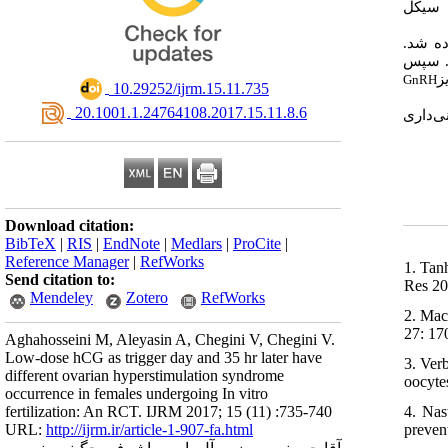
 سیکل
اده شد
ز
GnRH
‎ 10.29252/ijrm.15.11.735
‎ 20.1001.1.24764108.2017.15.11.8.6
ی
داری
Download citation:
BibTeX
|
RIS
|
EndNote
|
Medlars
|
ProCite
|
Reference Manager
|
RefWorks
1. Tan
Send citation to:
Res 20
Mendeley
Zotero
RefWorks
2. Mac
27: 17
Aghahosseini M, Aleyasin A, Chegini V, Chegini V.
Low-dose hCG as trigger day and 35 hr later have
3. Ver
different ovarian hyperstimulation syndrome
oocyte
occurrence in females undergoing In vitro
4. Nas
fertilization: An RCT. IJRM 2017; 15 (11) :735-740
preven
URL:
http://ijrm.ir/article-1-907-fa.html