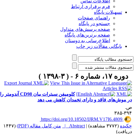
اطلاعات تماس
فرم برقراری ارتباط
تسهیلات پایگاه
راهنمای صفحات
جستجو در پایگاه
صفحه پرسش‌های متداول
صفحه برترین‌های پایگاه
اطلاع‌رسانی به دوستان
بایگانی مقالات زیر چاپ
دوره ۱۷، شماره ۶ - ( ۳-۱۳۹۸ )
کلومیفن سیترات بیان CD98 آندومتر را
ر موش‌های فاقد و دارای تخمدان کاهش می دهد
.
۳۹۴-۳
‎ https://doi.org/10.18502/IJRM.V17I6.4809
کیده
(۳۷۷۲ مشاهده)
|
Abstract |
متن کامل مقاله (PDF)
(۱۴۴۷
ریافت)