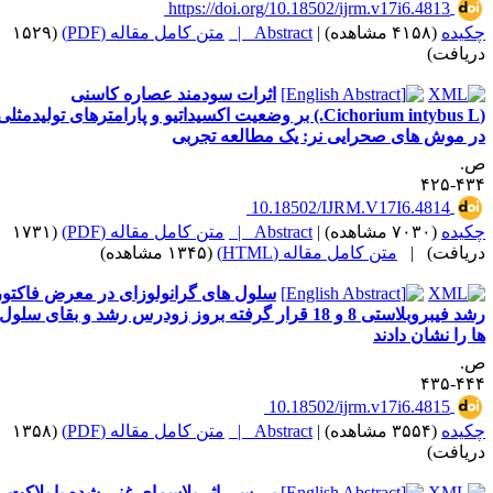
‎ https://doi.org/10.18502/ijrm.v17i6.4813
کیده
(۴۱۵۸ مشاهده)
|
Abstract |
متن کامل مقاله (PDF)
(۱۵۲۹
ریافت)
اثرات سودمند عصاره کاسنی
(Cichorium intybus L.) بر وضعیت اکسیداتیو و پارامترهای تولیدمثلی
ر موش های صحرایی نر: یک مطالعه تجربی
.
۴۳۴-۴
‎ 10.18502/IJRM.V17I6.4814
کیده
(۷۰۳۰ مشاهده)
|
Abstract |
متن کامل مقاله (PDF)
(۱۷۳۱
ریافت)
|
متن کامل مقاله (HTML)
(۱۳۴۵ مشاهده)
سلول های گرانولوزای در معرض فاکتور
رشد فیبروبلاستی 8 و 18 قرار گرفته بروز زودرس رشد و بقای سلول
ا را نشان دادند
.
۴۴۴-۴
‎ 10.18502/ijrm.v17i6.4815
کیده
(۳۵۵۴ مشاهده)
|
Abstract |
متن کامل مقاله (PDF)
(۱۳۵۸
ریافت)
ﺑﺮﺭﺳﻲ ﺍﺛﺮ ﭘﻼﺳﻤﺎﻱ ﻏﻨﻲ ﺷﺪﻩ ﺑﺎ ﭘﻼﻛﺖ