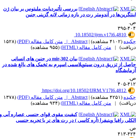
بررسی تأثیردیابت ملیتوس بر بیان ژن
ینتگرین‌ها در آندومتر رت در بازه زمانی لانه گزینی جنین
.
۴۰۴-۳
‎ 10.18502/ijrm.v17i6.4810
کیده
(۴۱۰۲ مشاهده)
|
Abstract |
متن کامل مقاله (PDF)
(۱۵۲۸
ریافت)
|
متن کامل مقاله (HTML)
(۹۵۵ مشاهده)
بیان mir-302 در جنین های انسانی
اصل از تزریق درون سیتوپلاسمی اسپرم به تخمک های بالغ شده در
زمایشگاه
.
۴۱۲-۴
‎ https://doi.org/10.18502/IJRM.V17I6.4812
کیده
(۴۲۵۱ مشاهده)
|
Abstract |
متن کامل مقاله (PDF)
(۱۳۷۸
ریافت)
|
متن کامل مقاله (HTML)
(۹۳۴ مشاهده)
کیفیت مقوی قوای جنسی عصاره آبی و
لکلی رافیا وینیفرا (آره کاسی ) در رت های نر با تجربه جنسی
.
۴۲۴-۴