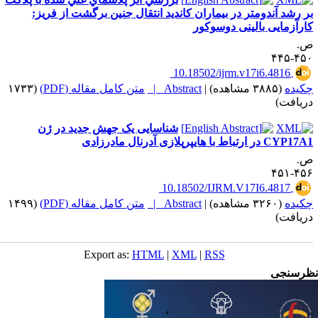
ر رشد آندومتر در بیماران کاندید انتقال جنین برگشت از فریز:
ارآزمایی بالینی دوسوکور
.
۴۵۰-۴
‎ 10.18502/ijrm.v17i6.4816
کیده
(۳۸۸۵ مشاهده)
|
Abstract |
متن کامل مقاله (PDF)
(۱۷۳۳
ریافت)
شناسایی یک جهش جدید در ژن
CYP در ارتباط با هایپرپلازی آدرنال مادرزادی
.
۴۵۶-۴
‎ 10.18502/IJRM.V17I6.4817
کیده
(۳۲۶۰ مشاهده)
|
Abstract |
متن کامل مقاله (PDF)
(۱۴۹۹
ریافت)
Export as:
HTML
|
XML
|
RSS
رسنجی